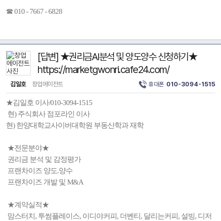
☎ 010 - 7667 - 6828
[답변] ★권리금AI분석 및 양도양수 신청하기★
https://marketgwonri.cafe24.com/
김일호
창업에이전트
휴대폰
010-3094-1515
★김일호 이사/010-3094-1515
현) 주식회사 점포라인 이사
현) 한양대학교사이버대학원 부동산학과 재학
★전문분야★
권리금 분석 및 감정평가
프랜차이즈 양도.양수
프랜차이즈 개발 및 M&A
★계약실적★
맘스터치, 투썸플레이스, 이디야커피, 더벤티, 달리는커피, 설빙, 디저