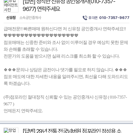
[답변] 정직한 신유정 공인중개사(010-7357-
9677) 연락주세요
신유정
소속공인중개사
휴대폰
010-7357-9677
급매전문!! 빠른매매 원하신다면 저 신유정 공인중개사 연락주세요!!
💖💖💖💖💖💖💖💖💖💖💖💖💖💖💖💖💖💖
점포매매는 신중한 준비와 조사 없이 이루어질 경우 예상치 못한 문제
와 손해를 초래할 수 있습니다.
전문가의 도움을 받으시면 실패 리스크를 최소화 할 수 있습니다.
🍀🍀🍀문의나 상담은 금전이나 댓가를 필요로 하지 않습니다. 🍀🍀🍀
점포 매도에 대한 자세한 내용을 알려주시면, 최선을 다해 도와드리도
록 하겠습니다.
(주)점포라인 절대정직 신뢰할 수 있는 공인중개사 신유정 ( 010-7357-
9677 )
언제든지 연락주세요.
[답변] 29년 전통 전국넘버원 점포라인 정성용 소