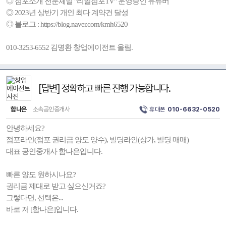
◎ 점포소개 전문체널 "리얼점포TV" 운영중인 유튜버
◎ 2023년 상반기 개인 최다 계약건 달성
◎ 블로그 : https://blog.naver.com/kmh6520
010-3253-6552 김명환 창업에이전트 올림.
[답변] 정확하고 빠른 진행 가능합니다.
함나은
소속공인중개사
휴대폰
010-6632-0520
안녕하세요?
점포라인(점포 권리금 양도 양수), 빌딩라인(상가, 빌딩 매매)
대표 공인중개사 함나은입니다.
빠른 양도 원하시나요?
권리금 제대로 받고 싶으신거죠?
그렇다면, 선택은...
바로 저 [함나은]입니다.