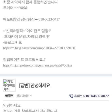
최종 계약까지 함께 동행하겠습니다
투게더~~^^😀😀
매도&창업 담당팀장➡️ 010-5823-6417
✅️신뢰&정직✅️ 에이전트 팀장🚩
-프차카페 운영, 자영업 경력 有
-블로그👩‍💻
https://m.blog.naver.com/jumpo1004-/223189659180
창업에이전트 프로필👩‍💻🚩
https://m.jumpoline.com/agent_sns.asp?cstid=oojina
[답변] 안녕하세요
박정우
창업에이전트
휴대폰
010-6405-3877
안녕하세요.
점포라인을 찾아주셔서 감사합니다.