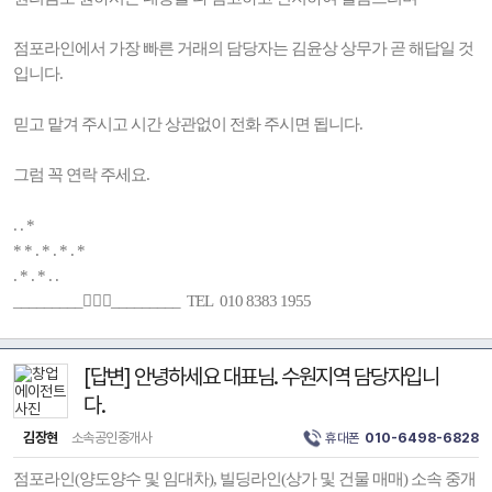
점포라인에서 가장 빠른 거래의 담당자는 김윤상 상무가 곧 해답일 것
입니다.
믿고 맡겨 주시고 시간 상관없이 전화 주시면 됩니다.
그럼 꼭 연락 주세요.
. . *
* * . * . * . *
. * . * . .
_________🚶🏻‍♂️_________ TEL 010 8383 1955
[답변] 안녕하세요 대표님. 수원지역 담당자입니
다.
김장현
소속공인중개사
휴대폰
010-6498-6828
점포라인(양도양수 및 임대차), 빌딩라인(상가 및 건물 매매) 소속 중개