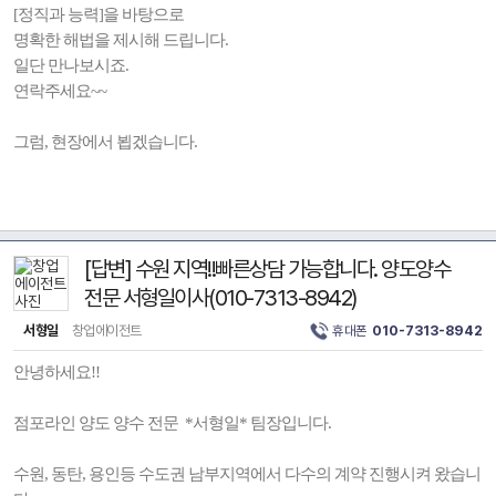
[정직과 능력]을 바탕으로
명확한 해법을 제시해 드립니다.
일단 만나보시죠.
연락주세요~~
그럼, 현장에서 뵙겠습니다.
[답변] 수원 지역!!빠른상담 가능합니다. 양도양수
전문 서형일이사(010-7313-8942)
서형일
창업에이전트
휴대폰
010-7313-8942
안녕하세요!!
점포라인 양도 양수 전문 *서형일* 팀장입니다.
수원, 동탄, 용인등 수도권 남부지역에서 다수의 계약 진행시켜 왔습니