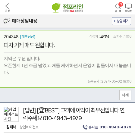
매매상담내용
상담하기
204348
[매도상담]
작성자 :
고객님
조회수 : 1106
피자 가게 매도 원합니다.
지역은 수원 입니다.
오픈한지 1년 조금 넘었고 애둘 케어하면서 운영이 힘들어서 내놓습니
다.
등록일시 : 2024-05-02 18:00
[답변] [🏆BEST] 고객에 이익이 최우선입니다 연
락주세요 010-4943-4979
김태하
창업에이전트
휴대폰
010-4943-4979