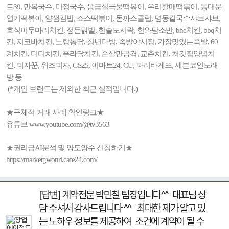
트39, 만복국수, 미정국수, 응급실국물떡볶이, 우리할매떡볶이, 동대문
엽기떡볶이, 얌샘김밥, 죠스떡볶이, 돈까스클럽, 명동칼국수샤브샤브,
호식이두마리치킨, 정든닭발, 한솥도시락, 한와담소반, bhc치킨, bbq치
킨, 지코바치킨, 노랑통닭, 청년다방, 족발야시장, 가장맛있는족발, 60
계치킨, 디디치킨, 푸라닭치킨, 순살만공격, 교촌치킨, 처갓집양념치
킨, 피자꾼, 위즈피자, GS25, 이마트24, CU, 파리바게뜨, 세븐코인노래
방 등
(*개인 브랜드는 제외한 최근 실적입니다.)
★구체적 거래 사례 확인링크★
유튜브 www.youtube.com/@tv3563
★권리금AI분석 및 양도양수 신청하기★
https://marketgwonri.cafe24.com/
[답변] 계약전문 박민철 팀장입니다^^ 대표님 상
담 주셔서 감사드립니다 ^^ 최대한 제가 알고 있
는 노하우 정보를 제공하여 조건에 계약이 될 수