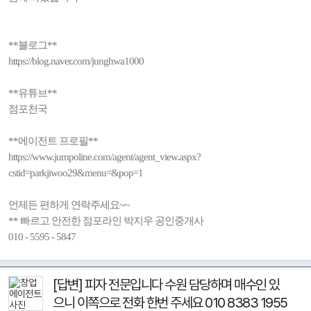
**블로그**
https://blog.naver.com/junghwa1000
**유튜브**
점포천국
**에이전트 프로필**
https://www.jumpoline.com/agent/agent_view.aspx?
cstid=parkjiwoo29&menu=&pop=1
언제든 편하게 연락주세요~~
** 빠르고 안전한 점포라인 박지우 공인중개사
010 - 5595 - 5847
[답변] 피자 전문입니다 수원 담당하며 매수인 있
으니 이쪽으로 전화 한번 주세요 010 8383 1955