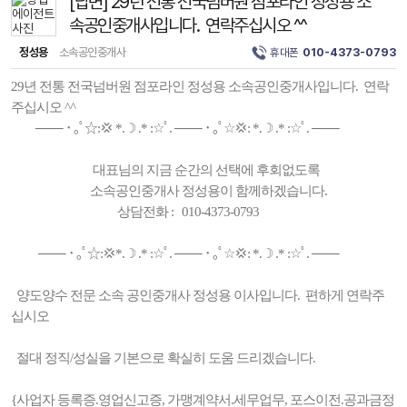
[답변] 29년 전통 전국넘버원 점포라인 정성용 소
속공인중개사입니다. 연락주십시오 ^^
정성용
소속공인중개사
휴대폰
010-4373-0793
29년 전통 전국넘버원 점포라인 정성용 소속공인중개사입니다. 연락
주십시오 ^^
─── ･ ｡ﾟ☆:💢 *.☽ .* :☆ﾟ. ─── ･ ｡ﾟ☆💢: *.☽ .* :☆ﾟ. ───
대표님의 지금 순간의 선택에 후회없도록
소속공인중개사 정성용이 함께하겠습니다.
상담전화 : 010-4373-0793
─── ･ ｡ﾟ☆:💢*.☽ .* :☆ﾟ. ─── ･ ｡ﾟ☆💢: *.☽ .* :☆ﾟ. ───
양도양수 전문 소속 공인중개사 정성용 이사입니다. 편하게 연락주
십시오
절대 정직/성실을 기본으로 확실히 도움 드리겠습니다.
{사업자 등록증.영업신고증, 가맹계약서.세무업무, 포스이전.공과금정