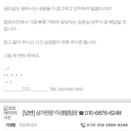
권리금도 원하시는 내용들 다 참고하고 인지하여 말씀드리며
점포라인에서 가장 빠른 거래의 담당자는 김윤상 상무가 곧 해답일 것
입니다.
믿고 맡겨 주시고 시간 상관없이 전화 주시면 됩니다.
그럼 꼭 연락 주세요.
. . *
* * . * . * . *
. * . * . .
_________🚶🏻‍♂️_________ TEL 010 8383 1955
[답변] 상가전문 이경철팀장 ☎ 010-6876-6248
이경철
창업에이전트
휴대폰
010-2566-6248