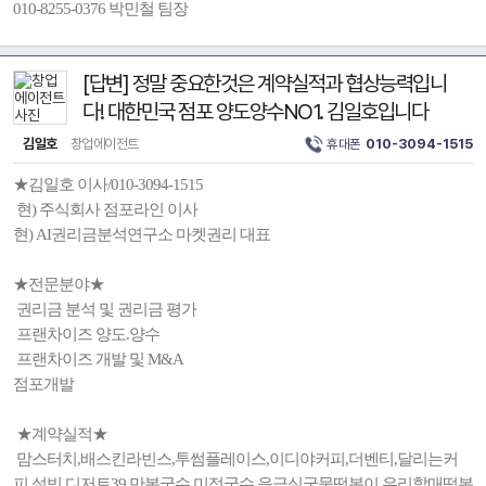
010-8255-0376 박민철 팀장
[답변] 정말 중요한것은 계약실적과 협상능력입니
다! 대한민국 점포 양도양수NO1. 김일호입니다
김일호
창업에이전트
휴대폰
010-3094-1515
★김일호 이사/010-3094-1515
현) 주식회사 점포라인 이사
현) AI권리금분석연구소 마켓권리 대표
★전문분야★
권리금 분석 및 권리금 평가
프랜차이즈 양도.양수
프랜차이즈 개발 및 M&A
점포개발
★계약실적★
맘스터치,배스킨라빈스,투썸플레이스,이디야커피,더벤티,달리는커
피,설빙,디저트39,만복국수,미정국수,응급실국물떡볶이,우리할매떡볶