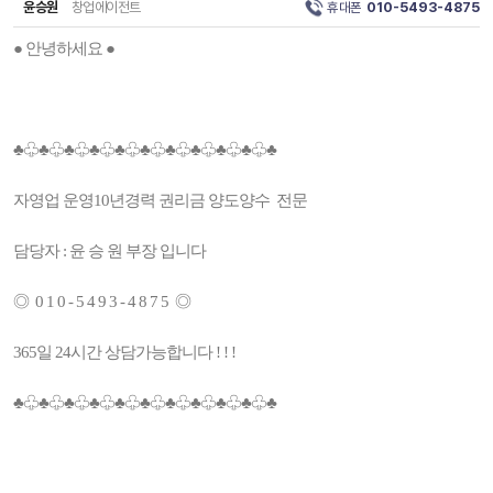
윤승원
창업에이전트
휴대폰
010-5493-4875
● 안녕하세요 ●
♣♧♣♧♣♧♣♧♣♧♣♧♣♧♣♧♣♧♣♧♣
자영업 운영10년경력 권리금 양도양수 전문
담당자 : 윤 승 원 부장 입니다
◎ 0 1 0 - 5 4 9 3 - 4 8 7 5 ◎
365일 24시간 상담가능합니다 ! ! !
♣♧♣♧♣♧♣♧♣♧♣♧♣♧♣♧♣♧♣♧♣