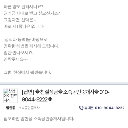
빠른 양도 원하시나요?
권리금 제대로 받고 싶으신거죠?
그렇다면, 선택은...
바로 저 [함나은]입니다.
[정직과 능력]을 바탕으로
명확한 해법을 제시해 드립니다.
일단 만나보시죠.
연락주세요~~
그럼, 현장에서 뵙겠습니다.
[답변] 🔶친절상담🔷소속공인중개사🔷010-
9044-8222🔶
임현웅
소속공인중개사
휴대폰
010-9044-8222
점포라인 임현웅 소속공인중개사입니다.