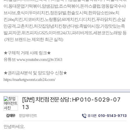
이,동대문엽기떡볶이,얌샘김밥,죠스떡볶이,돈까스클럽,명동칼국수샤
브샤브,호식이두마리치킨,정든닭발,한솥도시락,한와담소반,bhc치
킨,bbq치킨,지코바치킨,노랑통닭,60계치킨,디디치킨,푸라닭치킨,순살
만공격,교촌치킨,처갓집양념치킨청년다방,족발야시장,가장맛있는족
발,피자꾼,위즈피자,GS25,이마트24,CU,파리바게뜨,세븐코인노래방 등
(개인 브랜드는 제외한 최근 실적)
★구체적 거래 사례 링크★
유튜브 www.youtube.com/@tv3563
★권리금AI분석 및 양도양수 신청★
https://marketgwonri.cafe24.com/
[답변] 치킨점 전문 상담 : HP 0 1 0 - 5 0 2 9 - 0 7
1 3
김태우
창업에이전트
휴대폰
010-5143-9713
안녕하세요.