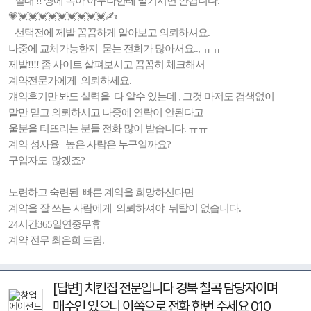
절대 !! 뻥에 속아 아무나한테 맡기시면 안됩니다.
💗💓💓💓💓💓💓💓💓💓✍️
선택전에 제발 꼼꼼하게 알아보고 의뢰하셔요.
나중에 교체가능한지 묻는 전화가 많아서요.., ㅠㅠ
제발!!!! 좀 사이트 살펴보시고 꼼꼼히 체크해서
계약전문가에게 의뢰하세요.
걔약후기만 봐도 실력을 다 알수 있는데 , 그것 마저도 검색없이
말만 믿고 의뢰하시고 나중에 연락이 안된다고
울분을 터뜨리는 분들 전화 많이 받습니다. ㅠㅠ
계약 성사율 높은 사람은 누구일까요?
구입자도 많겠죠?
노련하고 숙련된 빠른 계약을 희망하신다면
계약을 잘 쓰는 사람에게 의뢰하셔야 뒤탈이 없습니다.
24시간365일연중무휴
계약 전무 최은희 드림.
[답변] 치킨집 전문입니다 경북 칠곡 담당자이며
매수인 있으니 이쪽으로 전화 한번 주세요 010