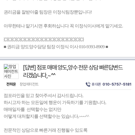
권리금을 잘받아줄 팀장은 이정식팀장뿐입니다!
아무한테나 맡기시면 후회하십니다 꼭 이정식이사에게 맡기세요.
💥💥💥💥💥💥💥💥💥💥💥💥💥💥💥💥💥💥💥
■ 권리금 양도양수담당 팀장 이정식 이사 010-9393-8909 ■
[답변] 점포 매매 양도,양수 전문 상담 빠른답변드
리겠습니다,~^^
전하윤
창업에이전트
휴대폰
010-5757-5181
점포라인을 믿고 찾아주셔서 감사드립니다,
하시고자 하는 모든일에 행운이 가득하기를 기원합니다,
매매일자를 선택할수는 없지만
어떻게 대처할지를 선택할수는 있습니다,~~~^^
전문적인 상담으로 빠른거래 진행될수 있도록