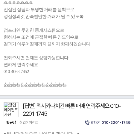
🙏🙏🙏🙏🙏🙏🙏
진실된 상담과 투명한 거래를 원칙으로
성심성의것 만족할만한 거래가 될 수 있도록
점포라인 투명한 중개시스템으로
원하시는 조건에 근접한 빠른 양도양수로
결과가 이루어질때까지 끝까지 함께하겠습니다
전화주시면 언제든 상담가능합니다
편하게 연락주세요
010-4068-7452
👍👍👍👍👍👍👍👍👍👍👍👍👍👍👍
[답변] 멕시카나치킨 빠른 매매 연락주세요 010-
2201-1745
황규남
창업에이전트
휴대폰
010-2201-1745
● 말보다 행동으로 보여드리겠습니다... ●