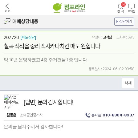
매매상담내용
상담하기
207720
[매도상담]
작성자 :
고객님
조회수 : 695
칠곡 석적읍 중리 멕시카나치킨 매도 원합니다
약 10년 운영하였고 4층 주거건물 1층 입니다
등록일시 : 2024-06-02 09:58
[답변] 문의 감사합니다!
김동은
소속공인중개사
휴대폰
010-8304-8937
문의글 남겨주셔서 감사합니다!