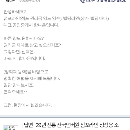
함나은
소속공인중개사
휴대폰
010-6632-0520
안녕하세요?
점포라인(점포 권리금 양도 양수), 빌딩라인(상가, 빌딩 매매)
대표 공인중개사 함나은입니다.
빠른 양도 원하시나요?
권리금 제대로 받고 싶으신거죠?
그렇다면, 선택은...
바로 저 [함나은]입니다.
[정직과 능력]을 바탕으로
명확한 해법을 제시해 드립니다.
일단 만나보시죠.
연락주세요~~
그럼, 현장에서 뵙겠습니다.
[답변] 29년 전통 전국넘버원 점포라인 정성용 소