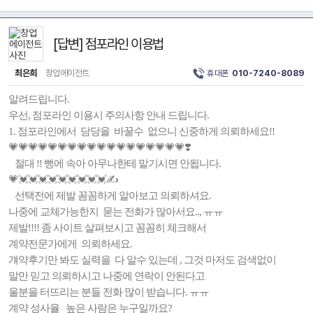
[답변] 점포라인 이용법
최은희
창업에이전트
휴대폰
010-7240-8089
알려드립니다.
우선, 점포라인 이용시 주의사항 안내 드립니다.
1. 점포라인에서 담당을 바꿀수 없으니 신중하게 의뢰하세요!!
💗💗💗💗💗💗💗💗💗💗💗💗💗💗💗💗💗💗❣️
절대 !! 뻥에 속아 아무나한테 맡기시면 안됩니다.
💗💓💓💓💓💓💓💓💓💓✍️
선택전에 제발 꼼꼼하게 알아보고 의뢰하셔요.
나중에 교체가능한지 묻는 전화가 많아서요.., ㅠㅠ
제발!!!! 좀 사이트 살펴보시고 꼼꼼히 체크해서
계약전문가에게 의뢰하세요.
걔약후기만 봐도 실력을 다 알수 있는데 , 그것 마저도 검색없이
말만 믿고 의뢰하시고 나중에 연락이 안된다고
울분을 터뜨리는 분들 전화 많이 받습니다. ㅠㅠ
계약 성사율 높은 사람은 누구일까요?