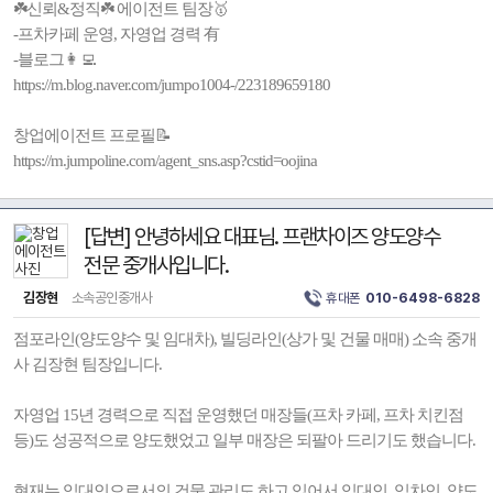
☘️신뢰&정직☘️ 에이전트 팀장🥇
-프차카페 운영, 자영업 경력 有
-블로그👩‍💻
https://m.blog.naver.com/jumpo1004-/223189659180
창업에이전트 프로필📝
https://m.jumpoline.com/agent_sns.asp?cstid=oojina
[답변] 안녕하세요 대표님. 프랜차이즈 양도양수
전문 중개사입니다.
김장현
소속공인중개사
휴대폰
010-6498-6828
점포라인(양도양수 및 임대차), 빌딩라인(상가 및 건물 매매) 소속 중개
사 김장현 팀장입니다.
자영업 15년 경력으로 직접 운영했던 매장들(프차 카페, 프차 치킨점
등)도 성공적으로 양도했었고 일부 매장은 되팔아 드리기도 했습니다.
현재는 임대인으로서의 건물 관리도 하고 있어서 임대인, 임차인, 양도