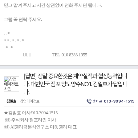
믿고 맡겨 주시고 시간 상관없이 전화 주시면 됩니다.
그럼 꼭 연락 주세요.
. . *
* * . * . * . *
. * . * . .
_________🚶🏻‍♂️_________ TEL 010 8383 1955
[답변] 정말 중요한것은 계약실적과 협상능력입니
다! 대한민국 점포 양도양수NO1. 김일호가 답입니
다!
김일호
창업에이전트
휴대폰
010-3094-1515
★김일호 이사/010-3094-1515
현) 주식회사 점포라인 이사
현) AI권리금분석연구소 마켓권리 대표