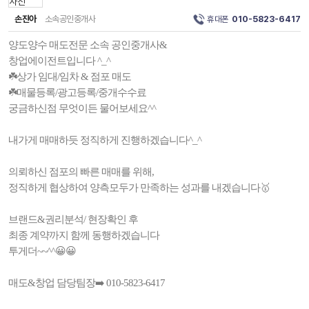
손진아
소속공인중개사
휴대폰
010-5823-6417
양도양수 매도전문 소속 공인중개사&
창업에이전트입니다 ^_^
☘️상가 임대/임차 & 점포 매도
☘️매물등록/광고등록/중개수수료
궁금하신점 무엇이든 물어보세요^^
내가게 매매하듯 정직하게 진행하겠습니다^_^
의뢰하신 점포의 빠른 매매를 위해,
정직하게 협상하여 양측모두가 만족하는 성과를 내겠습니다🥇
브랜드&권리분석/ 현장확인 후
최종 계약까지 함께 동행하겠습니다
투게더~~^^😀😀
매도&창업 담당팀장➡️ 010-5823-6417