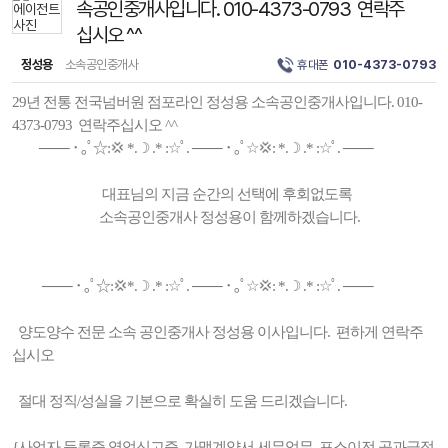
속공인중개사입니다. 010-4373-0793 연락주
십시오 ^^
정성용
소속공인중개사
휴대폰
010-4373-0793
29년 전통 전국넘버원 점포라인 정성용 소속공인중개사입니다. 010-
4373-0793 연락주십시오 ^^
─── ･ ｡ﾟ☆:💢 *.☽ .* :☆ﾟ. ─── ･ ｡ﾟ☆💢: *.☽ .* :☆ﾟ. ───
대표님의 지금 순간의 선택에 후회없도록
소속공인중개사 정성용이 함께하겠습니다.
─── ･ ｡ﾟ☆:💢*.☽ .* :☆ﾟ. ─── ･ ｡ﾟ☆💢: *.☽ .* :☆ﾟ. ───
양도양수 전문 소속 공인중개사 정성용 이사입니다. 편하게 연락주
십시오
절대 정직/성실을 기본으로 확실히 도움 드리겠습니다.
{사업자 등록증.영업신고증, 가맹계약서.세무업무, 포스이전.공과금정