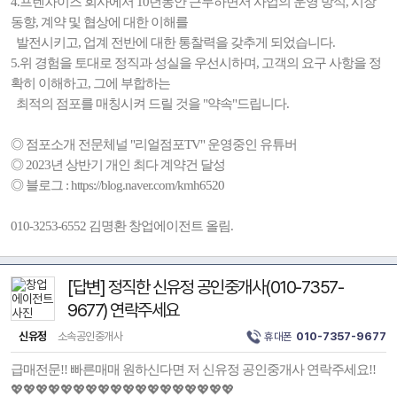
4.프렌차이즈 회사에서 10년동안 근무하면서 사업의 운영 방식, 시장
동향, 계약 및 협상에 대한 이해를
발전시키고, 업계 전반에 대한 통찰력을 갖추게 되었습니다.
5.위 경험을 토대로 정직과 성실을 우선시하며, 고객의 요구 사항을 정
확히 이해하고, 그에 부합하는
최적의 점포를 매칭시켜 드릴 것을 "약속"드립니다.
◎ 점포소개 전문체널 "리얼점포TV" 운영중인 유튜버
◎ 2023년 상반기 개인 최다 계약건 달성
◎ 블로그 : https://blog.naver.com/kmh6520
010-3253-6552 김명환 창업에이전트 올림.
[답변] 정직한 신유정 공인중개사(010-7357-
9677) 연락주세요
신유정
소속공인중개사
휴대폰
010-7357-9677
급매전문!! 빠른매매 원하신다면 저 신유정 공인중개사 연락주세요!!
💖💖💖💖💖💖💖💖💖💖💖💖💖💖💖💖💖💖