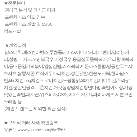
★전문분야
권리금 분석 및 권리금 평가
프랜차이즈 양도.양수
프랜차이즈 개발 및 M&A
점포개발
★계약실적
맘스터치,배스킨라빈스,투썸플레이스,이디야커피,더벤티,달리는커
피,설빙,디저트39,만복국수,미정국수,응급실국물떡볶이,우리할매떡볶
이,동대문엽기떡볶이,얌샘김밥,죠스떡볶이,돈까스클럽,명동칼국수샤
브샤브,짬뽕지존,호식이두마리치킨,정든닭발,한솥도시락,한와담소
반,bhc치킨,bbq치킨,지코바치킨,노랑통닭,60계치킨,디디치킨,푸라닭
치킨,순살만공격,교촌치킨,처갓집양념치킨청년다방,족발야시장,가장
맛있는족발,피자꾼,위즈피자,GS25,이마트24,CU,파리바게뜨,세븐코인
노래방 등
(개인 브랜드는 제외한 최근 실적)
★구체적 거래 사례 확인링크
유튜브 www.youtube.com/@tv3563