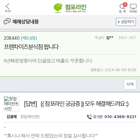
매매상담내용
상담하기
208440
[매도상담]
작성자 :
김**
조회수 : 657
프렌차이즈분식점 팝니다
8년째운영중이며 단골많고 매출도 꾸준합니다
등록일시 : 2024-06-06 16:59
[답변] (( 점포라인 궁금증 )) 모두 해결해드려요 :)
김용재
창업에이전트
휴대폰
010-4366-9221
"
""혹시나 해서 연락 드렸었는데 정말 감사합니다""