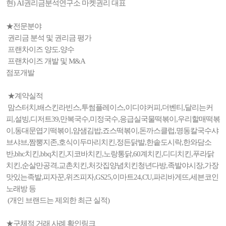
현) AI권리금분석연구소 마켓권리 대표
★전문분야
권리금 분석 및 권리금 평가
프랜차이즈 양도.양수
프랜차이즈 개발 및 M&A
점포개발
★계약실적
맘스터치,배스킨라빈스,투썸플레이스,이디야커피,더벤티,달리는커
피,설빙,디저트39,만복국수,미정국수,응급실국물떡볶이,우리할매떡볶
이,동대문엽기떡볶이,얌샘김밥,죠스떡볶이,돈까스클럽,명동칼국수샤
브샤브,짬뽕지존,호식이두마리치킨,정든닭발,한솥도시락,한와담소
반,bhc치킨,bbq치킨,지코바치킨,노랑통닭,60계치킨,디디치킨,푸라닭
치킨,순살만공격,교촌치킨,처갓집양념치킨청년다방,족발야시장,가장
맛있는족발,피자꾼,위즈피자,GS25,이마트24,CU,파리바게뜨,세븐코인
노래방 등
(개인 브랜드는 제외한 최근 실적)
★구체적 거래 사례 확인링크