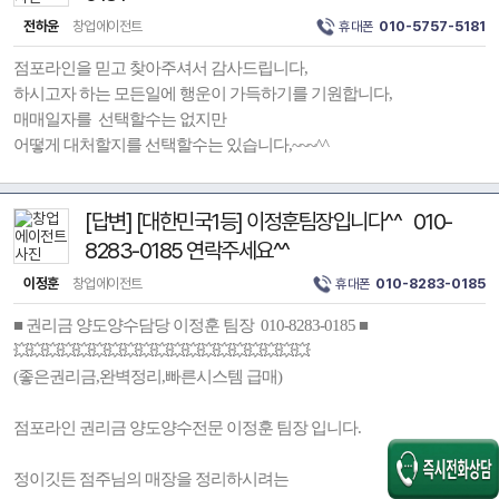
전하윤
창업에이전트
휴대폰
010-5757-5181
점포라인을 믿고 찾아주셔서 감사드립니다,
하시고자 하는 모든일에 행운이 가득하기를 기원합니다,
매매일자를 선택할수는 없지만
어떻게 대처할지를 선택할수는 있습니다,~~~^^
[답변] [대한민국1등] 이정훈팀장입니다^^ 010-
8283-0185 연락주세요^^
이정훈
창업에이전트
휴대폰
010-8283-0185
■ 권리금 양도양수담당 이정훈 팀장 010-8283-0185 ■
💥💥💥💥💥💥💥💥💥💥💥💥💥💥💥💥💥💥💥
(좋은권리금,완벽정리,빠른시스템 급매)
점포라인 권리금 양도양수전문 이정훈 팀장 입니다.
정이깃든 점주님의 매장을 정리하시려는