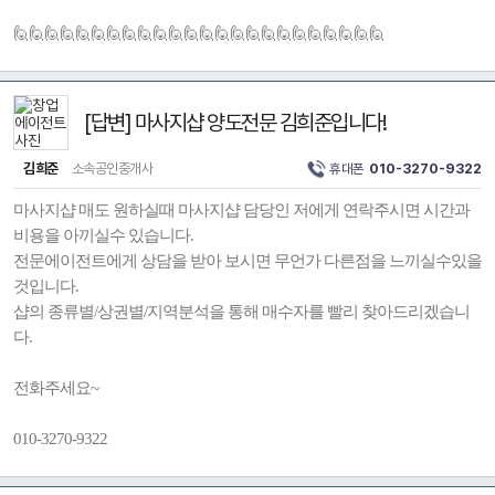
🙋🙋🙋🙋🙋🙋🙋🙋🙋🙋🙋🙋🙋🙋🙋🙋🙋🙋🙋🙋🙋🙋🙋🙋
[답변] 마사지샵 양도전문 김희준입니다!
김희준
소속공인중개사
휴대폰
010-3270-9322
마사지샵 매도 원하실때 마사지샵 담당인 저에게 연락주시면 시간과
비용을 아끼실수 있습니다.
전문에이전트에게 상담을 받아 보시면 무언가 다른점을 느끼실수있을
것입니다.
샵의 종류별/상권별/지역분석을 통해 매수자를 빨리 찾아드리겠습니
다.
전화주세요~
010-3270-9322