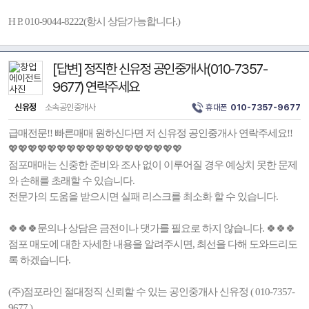
H P. 010-9044-8222(항시 상담가능합니다.)
[답변] 정직한 신유정 공인중개사(010-7357-
9677) 연락주세요
신유정
소속공인중개사
휴대폰
010-7357-9677
급매전문!! 빠른매매 원하신다면 저 신유정 공인중개사 연락주세요!!
💖💖💖💖💖💖💖💖💖💖💖💖💖💖💖💖💖💖
점포매매는 신중한 준비와 조사 없이 이루어질 경우 예상치 못한 문제
와 손해를 초래할 수 있습니다.
전문가의 도움을 받으시면 실패 리스크를 최소화 할 수 있습니다.
🍀🍀🍀문의나 상담은 금전이나 댓가를 필요로 하지 않습니다. 🍀🍀🍀
점포 매도에 대한 자세한 내용을 알려주시면, 최선을 다해 도와드리도
록 하겠습니다.
(주)점포라인 절대정직 신뢰할 수 있는 공인중개사 신유정 ( 010-7357-
9677 )