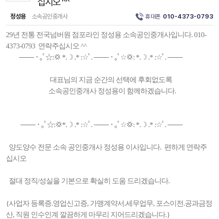
십시오 ^^
정성용
소속공인중개사
휴대폰
010-4373-0793
29년 전통 전국넘버원 점포라인 정성용 소속공인중개사입니다. 010-
4373-0793 연락주십시오 ^^
─── ･ ｡ﾟ☆:💢 *.☽ .* :☆ﾟ. ─── ･ ｡ﾟ☆💢: *.☽ .* :☆ﾟ. ───
대표님의 지금 순간의 선택에 후회없도록
소속공인중개사 정성용이 함께하겠습니다.
─── ･ ｡ﾟ☆:💢*.☽ .* :☆ﾟ. ─── ･ ｡ﾟ☆💢: *.☽ .* :☆ﾟ. ───
양도양수 전문 소속 공인중개사 정성용 이사입니다. 편하게 연락주
십시오
절대 정직/성실을 기본으로 확실히 도움 드리겠습니다.
{사업자 등록증.영업신고증, 가맹계약서.세무업무, 포스이전.공과금정
산, 직원 인수인계 깔끔하게 마무리 지어드리겠습니다.}