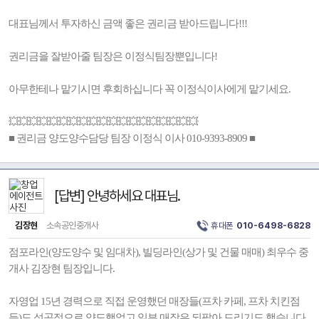
대표님께서 투자하신 금액 좋은 권리금 받아드립니다!!!
권리금을 잘받아줄 팀장은 이정식팀장뿐입니다!
아무한테나 맡기시면 후회하십니다 꼭 이정식이사에게 맡기세요.
💥💥💥💥💥💥💥💥💥💥💥💥💥💥💥💥💥💥💥
■ 권리금 양도양수담당 팀장 이정식 이사 010-9393-8909 ■
[답변] 안녕하세요 대표님.
김장현
소속공인중개사
휴대폰
010-6498-6828
점포라인(양도양수 및 임대차), 빌딩라인(상가 및 건물 매매) 최우수 중
개사 김장현 팀장입니다.
자영업 15년 경력으로 직접 운영했던 매장들(프차 카페, 프차 치킨점
등)도 성공적으로 양도했었고 일부 매장은 되팔아 드리기도 했습니다.