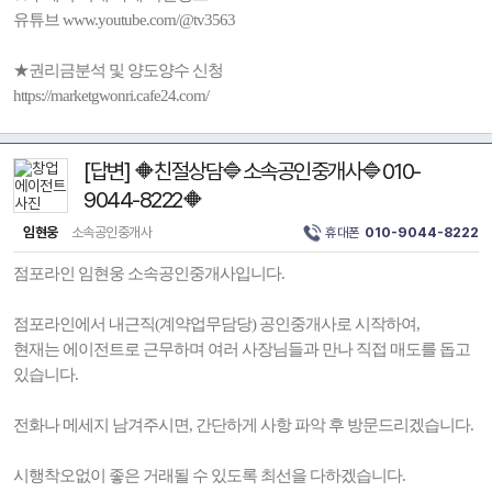
유튜브 www.youtube.com/@tv3563
★권리금분석 및 양도양수 신청
https://marketgwonri.cafe24.com/
[답변] 🔶친절상담🔷소속공인중개사🔷010-
9044-8222🔶
임현웅
소속공인중개사
휴대폰
010-9044-8222
점포라인 임현웅 소속공인중개사입니다.
점포라인에서 내근직(계약업무담당) 공인중개사로 시작하여,
현재는 에이전트로 근무하며 여러 사장님들과 만나 직접 매도를 돕고
있습니다.
전화나 메세지 남겨주시면, 간단하게 사항 파악 후 방문드리겠습니다.
시행착오없이 좋은 거래될 수 있도록 최선을 다하겠습니다.