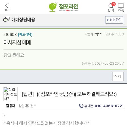
매매상담내용
상담하기
210603
[매도상담]
작성자 :
박**
조회수 : 1663
마사지샵 매매
광고 원해요
등록일시 : 2024-06-23 20:07
[답변] (( 점포라인 궁금증 )) 모두 해결해드려요 :)
김용재
창업에이전트
휴대폰
010-4366-9221
"
""혹시나 해서 연락 드렸었는데 정말 감사합니다""