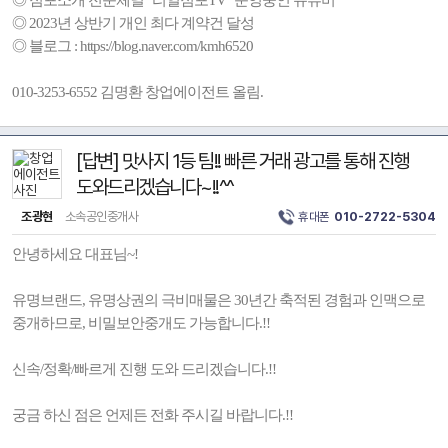
◎ 점포소개 전문체널 "리얼점포TV" 운영중인 유튜버
◎ 2023년 상반기 개인 최다 계약건 달성
◎ 블로그 : https://blog.naver.com/kmh6520
010-3253-6552 김명환 창업에이전트 올림.
[답변] 맛사지 1등 팀!! 빠른 거래 광고를 통해 진행
도와드리겠습니다~!!^^
조광현
소속공인중개사
휴대폰
010-2722-5304
안녕하세요 대표님~!
유명브랜드, 유명상권의 극비매물은 30년간 축적된 경험과 인맥으로
중개하므로, 비밀보안중개도 가능합니다.!!
신속/정확/빠르게 진행 도와 드리겠습니다.!!
궁금 하신 점은 언제든 전화 주시길 바랍니다.!!