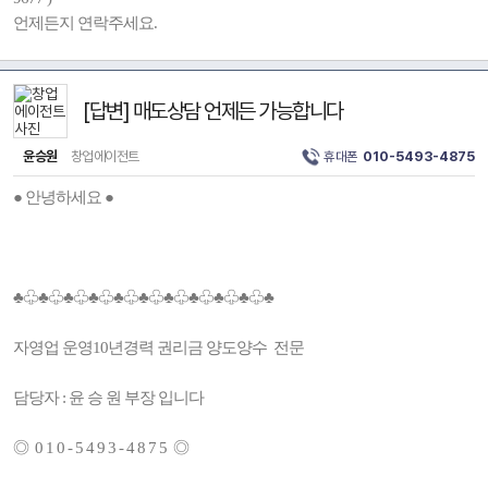
언제든지 연락주세요.
[답변] 매도상담 언제든 가능합니다
윤승원
창업에이전트
휴대폰
010-5493-4875
● 안녕하세요 ●
♣♧♣♧♣♧♣♧♣♧♣♧♣♧♣♧♣♧♣♧♣
자영업 운영10년경력 권리금 양도양수 전문
담당자 : 윤 승 원 부장 입니다
◎ 0 1 0 - 5 4 9 3 - 4 8 7 5 ◎