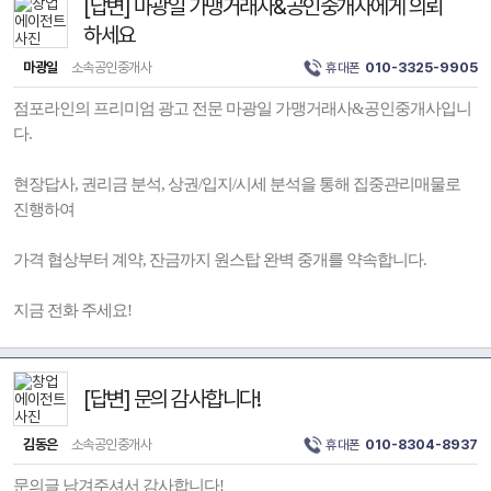
[답변] 마광일 가맹거래사&공인중개사에게 의뢰
하세요
마광일
소속공인중개사
휴대폰
010-3325-9905
점포라인의 프리미엄 광고 전문 마광일 가맹거래사&공인중개사입니
다.
현장답사, 권리금 분석, 상권/입지/시세 분석을 통해 집중관리매물로
진행하여
가격 협상부터 계약, 잔금까지 원스탑 완벽 중개를 약속합니다.
지금 전화 주세요!
[답변] 문의 감사합니다!
김동은
소속공인중개사
휴대폰
010-8304-8937
문의글 남겨주셔서 감사합니다!