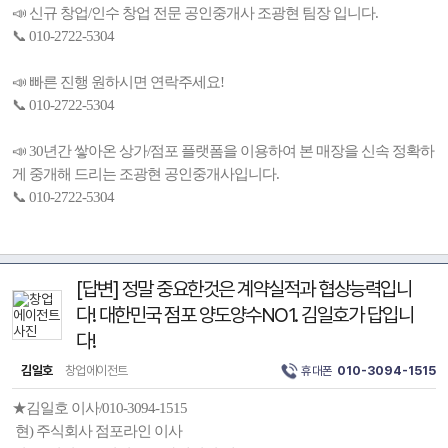
📣 신규 창업/인수 창업 전문 공인중개사 조광현 팀장 입니다.
📞 010-2722-5304
📣 빠른 진행 원하시면 연락주세요!
📞 010-2722-5304
📣 30년간 쌓아온 상가/점포 플랫폼을 이용하여 본 매장을 신속 정확하
게 중개해 드리는 조광현 공인중개사입니다.
📞 010-2722-5304
[답변] 정말 중요한것은 계약실적과 협상능력입니
다! 대한민국 점포 양도양수NO1. 김일호가 답입니
다!
김일호
창업에이전트
휴대폰
010-3094-1515
★김일호 이사/010-3094-1515
현) 주식회사 점포라인 이사