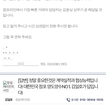
점포라인에서 가장 빠른 거래의 담당자는 김윤상 상무가 곧 해답일 것
입니다.
믿고 맡겨 주시고 시간 상관없이 전화 주시면 됩니다.
그럼 꼭 연락 주세요.
. . *
* * . * . * . *
. * . * . .
_________🚶🏻‍♂️_________ TEL 010 8383 1955
[답변] 정말 중요한것은 계약실적과 협상능력입니
다! 대한민국 점포 양도양수NO1. 김일호가 답입니
다!
김일호
창업에이전트
휴대폰
010-3094-1515