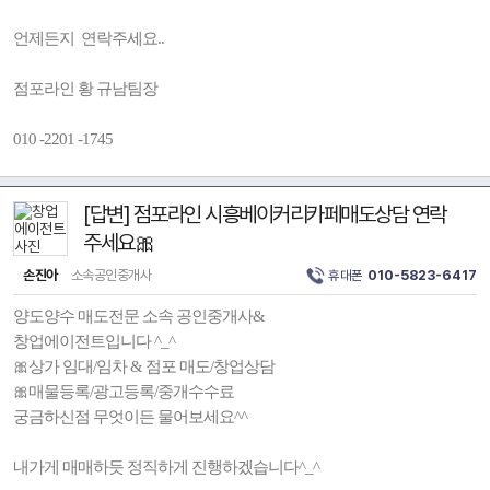
언제든지 연락주세요..
점포라인 황 규남팀장
010 -2201 -1745
[답변] 점포라인 시흥베이커리카페매도상담 연락
주세요🎀
손진아
소속공인중개사
휴대폰
010-5823-6417
양도양수 매도전문 소속 공인중개사&
창업에이전트입니다 ^_^
🎀상가 임대/임차 & 점포 매도/창업상담
🎀매물등록/광고등록/중개수수료
궁금하신점 무엇이든 물어보세요^^
내가게 매매하듯 정직하게 진행하겠습니다^_^