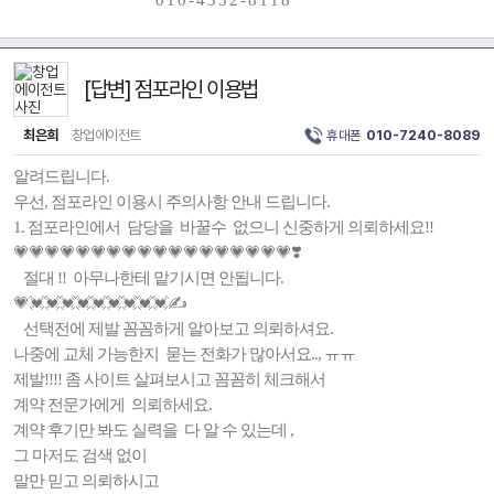
0 1 0 - 4 3 5 2 - 8 1 1 8
[답변] 점포라인 이용법
최은희
창업에이전트
휴대폰
010-7240-8089
알려드립니다.
우선, 점포라인 이용시 주의사항 안내 드립니다.
1. 점포라인에서 담당을 바꿀수 없으니 신중하게 의뢰하세요!!
💗💗💗💗💗💗💗💗💗💗💗💗💗💗💗💗💗💗❣️
절대 !! 아무나한테 맡기시면 안됩니다.
💗💓💓💓💓💓💓💓💓💓✍️
선택전에 제발 꼼꼼하게 알아보고 의뢰하셔요.
나중에 교체 가능한지 묻는 전화가 많아서요.., ㅠㅠ
제발!!!! 좀 사이트 살펴보시고 꼼꼼히 체크해서
계약 전문가에게 의뢰하세요.
계약 후기만 봐도 실력을 다 알 수 있는데 ,
그 마저도 검색 없이
말만 믿고 의뢰하시고