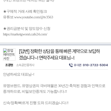
(개인 브랜드는 제외한 최근 실적)
★구체적 거래 사례 확인링크
유튜브 www.youtube.com/@tv3563
★권리금분석 및 양도양수 신청
https://marketgwonri.cafe24.com/
[답변] 정확한 상담을 통해 빠른 계약으로 보답하
겠습니다~! 연락주세요 대표님~!
조광현
소속공인중개사
휴대폰
010-2722-5304
안녕하세요 대표님~!
유명브랜드, 유명상권의 극비매물은 30년간 축적된 경험과 인맥으로
중개하므로, 비밀보안중개도 가능합니다.!!
신속/정확/빠르게 진행 도와 드리겠습니다.!!