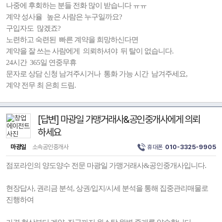
나중에 후회하는 분들 전화 많이 받습니다 ㅠㅠ
계약 성사율 높은 사람은 누구일까요?
구입자도 많겠죠?
노련하고 숙련된 빠른 계약을 희망하신다면
계약을 잘 쓰는 사람에게 의뢰하셔야 뒤 탈이 없습니다.
24시간 365일 연중무휴
문자로 상담 신청 남겨주시거나 통화 가능 시간 남겨주세요,
계약 전무 최 은희 드림.
[답변] 마광일 가맹거래사&공인중개사에게 의뢰
하세요
마광일
소속공인중개사
휴대폰
010-3325-9905
점포라인의 양도양수 전문 마광일 가맹거래사&공인중개사입니다.
현장답사, 권리금 분석, 상권/입지/시세 분석을 통해 집중관리매물로
진행하여