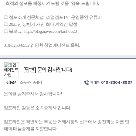
최적의 점포를 매칭시켜 드릴 것을 "약속"드립니다.
◎ 점포소개 전문체널 "리얼점포TV" 운영중인 유튜버
◎ 2023년 상반기 개인 최다 계약건 달성
◎ 블로그 : https://blog.naver.com/kmh6520
010-3253-6552 김명환 창업에이전트 올림.
[답변] 문의 감사합니다!
김동은
소속공인중개사
휴대폰
010-8304-8937
문의글 남겨주셔서 감사합니다!
점포라인 김동은 소속중개사 입니다.
점포라인은 격변하는 부동산 거래시장의 선두에서 종전과는 다른 형
태의 매물중개를 지향합니다.