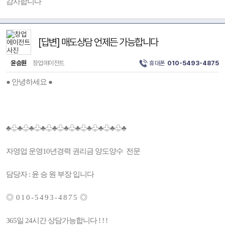
감사합니다
[답변] 매도상담 언제든 가능합니다
윤승원
창업에이전트
휴대폰
010-5493-4875
● 안녕하세요 ●
♣♧♣♧♣♧♣♧♣♧♣♧♣♧♣♧♣♧♣♧♣
자영업 운영10년경력 권리금 양도양수 전문
담당자 : 윤 승 원 부장 입니다
◎ 0 1 0 - 5 4 9 3 - 4 8 7 5 ◎
365일 24시간 상담가능합니다 ! ! !