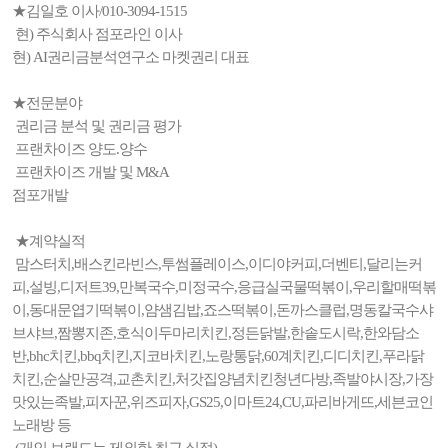
★김일호 이사/010-3094-1515
현) 주식회사 점포라인 이사
현) AI권리금분석연구소 마켓권리 대표
★전문분야
권리금 분석 및 권리금 평가
프랜차이즈 양도.양수
프랜차이즈 개발 및 M&A
점포개발
★계약실적
맘스터치,배스킨라빈스,투썸플레이스,이디야커피,더벤티,달리는커
피,설빙,디저트39,만복국수,미정국수,응급실국물떡볶이,우리할매떡볶
이,동대문엽기떡볶이,얌샘김밥,죠스떡볶이,돈까스클럽,명동칼국수샤
브샤브,짬뽕지존,호식이두마리치킨,정든닭발,한솥도시락,한와담소
반,bhc치킨,bbq치킨,지코바치킨,노랑통닭,60계치킨,디디치킨,푸라닭
치킨,순살만공격,교촌치킨,처갓집양념치킨청년다방,족발야시장,가장
맛있는족발,피자꾼,위즈피자,GS25,이마트24,CU,파리바게뜨,세븐코인
노래방 등