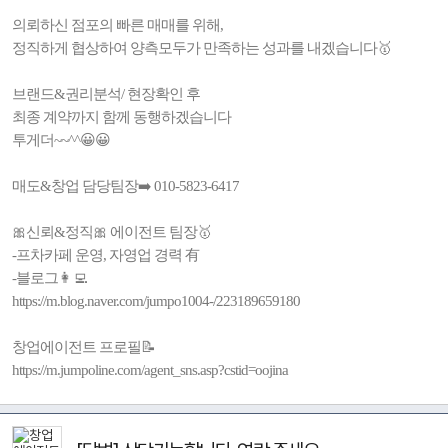
의뢰하신 점포의 빠른 매매를 위해,
정직하게 협상하여 양측모두가 만족하는 성과를 내겠습니다🥇
브랜드&권리분석/ 현장확인 후
최종 계약까지 함께 동행하겠습니다
투게더~~^^😀😀
매도&창업 담당팀장➡️ 010-5823-6417
🎀신뢰&정직🎀 에이전트 팀장🥇
-프차카페 운영, 자영업 경력 有
-블로그👩‍💻
https://m.blog.naver.com/jumpo1004-/223189659180
창업에이전트 프로필📝
https://m.jumpoline.com/agent_sns.asp?cstid=oojina