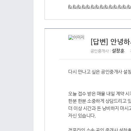
🙋🙋🙋🙋🙋🙋🙋🙋🙋🙋🙋🙋🙋
[답변] 안녕하
설창훈
공인중개사 :
다시 만나고 싶은 공인중개사 설창
오늘 접수 받은 매물 내일 계약 
한분 한분 소중하게 상담드리고 
더 이상 시간과 돈 낭비하지 마시
자신 있습니다.
점포라인 소속 공인 중개사 설창훈 0