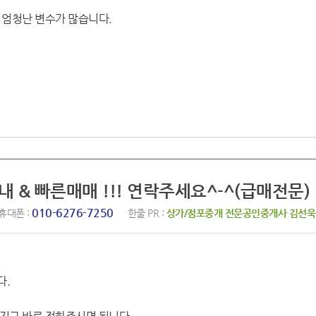
 엄청난 변수가 많습니다.
내 & 빠른매매 !!! 연락주세요^-^(급매전문)
010-6276-7250
휴대폰 :
한줄 PR :
상가/점포중개 전문공인중개사 김선욱
다.