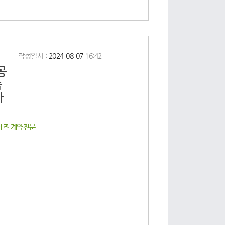
작성일시 :
2024-08-07
16:42
공
습
다
이즈 계약전문