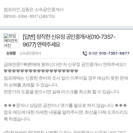
점포라인 김동은 소속공인중개사
HP 010 - 8304 - 8937 (24H/7D)
[답변] 정직한 신유정 공인중개사(010-7357-
9677) 연락주세요
신유정
소속공인중개사
휴대폰
010-7357-9677
급매전문!! 빠른매매 원하신다면 저 신유정 공인중개사 연락주세요!!
💖💖💖💖💖💖💖💖💖💖💖💖💖💖💖💖💖💖
점포매매는 신중한 준비와 조사 없이 이루어질 경우 예상치 못한 문제
와 손해를 초래할 수 있습니다.
전문가의 도움을 받으시면 실패 리스크를 최소화 할 수 있습니다.
🍀🍀🍀문의나 상담은 금전이나 댓가를 필요로 하지 않습니다. 🍀🍀🍀
점포 매도에 대한 자세한 내용을 알려주시면, 최선을 다해 도와드리도
록 하겠습니다.
(주)점포라인 절대정직 신뢰할 수 있는 공인중개사 신유정 ( 010-7357-