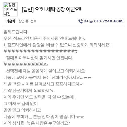
[답변] 오호!! 세탁 공장 이군요!!
최은희
창업에이전트
휴대폰
010-7240-8089
알려드립니다.
우선, 점포라인 이용시 주의사항 안내 드립니다.
1. 점포라인에서 담당을 바꿀수 없으니 신중하게 의뢰하세요!!
💗💗💗💗💗💗💗💗💗💗💗💗💗💗💗💗💗💗❣️
절대 !! 아무나한테 맡기시면 안됩니다.
💗💓💓💓💓💓💓💓💓💓✍️
선택전에 제발 꼼꼼하게 알아보고 의뢰하셔요.
나중에 교체 가능한지 묻는 전화가 많아서요.., ㅠㅠ
제발!!!! 좀 사이트 살펴보시고 꼼꼼히 체크해서
계약 전문가에게 의뢰하세요.
계약 후기만 봐도 실력을 다 알 수 있는데 ,
그 마저도 검색 없이
말만 믿고 의뢰하시고
나중에 후회하는 분들 전화 많이 받습니다 ㅠㅠ
계약 성사율 높은 사람은 누구일까요?