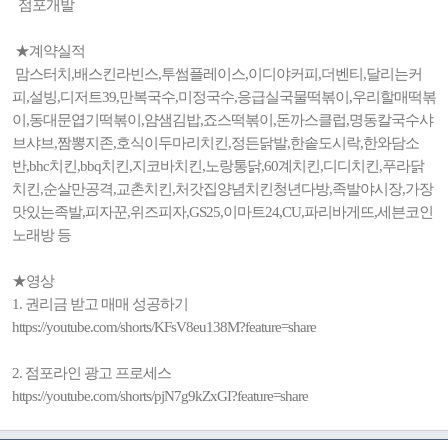
점포개발
★계약실적
맘스터치,배스킨라빈스,투썸플레이스,이디야커피,더벤티,달리는커
피,설빙,디저트39,만복국수,미정국수,응급실국물떡볶이,우리할매떡볶
이,동대문엽기떡볶이,얌샘김밥,죠스떡볶이,돈까스클럽,명동칼국수샤
브샤브,짬뽕지존,호식이두마리치킨,정든닭발,한솥도시락,한와담소
반,bhc치킨,bbq치킨,지코바치킨,노랑통닭,60계치킨,디디치킨,푸라닭
치킨,순살만공격,교촌치킨,처갓집양념치킨청년다방,족발야시장,가장
맛있는족발,피자꾼,위즈피자,GS25,이마트24,CU,파리바게뜨,세븐코인
노래방 등
★영상
1. 권리금 받고 매매 성공하기
https://youtube.com/shorts/KFsV8eu138M?feature=share
2. 점포라인 광고 프로세스
https://youtube.com/shorts/pjN7g9kZxGI?feature=share