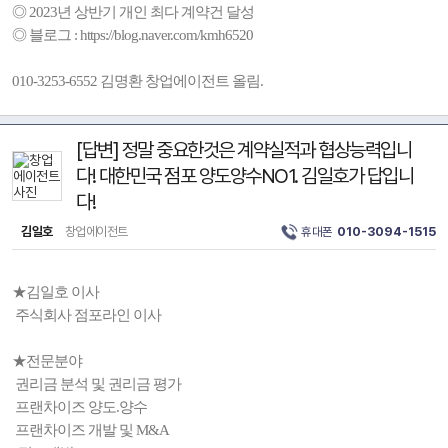
◎ 2023년 상반기 개인 최다 계약건 달성
◎ 블로그 : https://blog.naver.com/kmh6520
010-3253-6552 김명환 창업에이전트 올림.
[답변] 정말 중요한것은 계약실적과 협상능력입니
다! 대한민국 점포 양도양수NO1. 김일호가 답입니
다!
김일호
창업에이전트
휴대폰
010-3094-1515
★김일호 이사
주식회사 점포라인 이사
★전문분야
권리금 분석 및 권리금 평가
프랜차이즈 양도.양수
프랜차이즈 개발 및 M&A