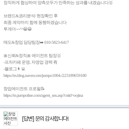
정직하게 협상하여 양측모두가 만족하는 성과를 내겠습니다🥇
브랜드&권리분석/ 현장확인 후
최종 계약까지 함께 동행하겠습니다
투게더~~^^😀😀
매도&창업 담당팀장➡️ 010-5823-6417
🎀신뢰&정직🎀 에이전트 팀장🥇
-프차카페 운영, 자영업 경력 有
-블로그👩‍💻
https://m.blog.naver.com/jumpo1004-/223189659180
창업에이전트 프로필📝
https://m.jumpoline.com/agent_sns.asp?cstid=oojina
[답변] 문의 감사합니다!