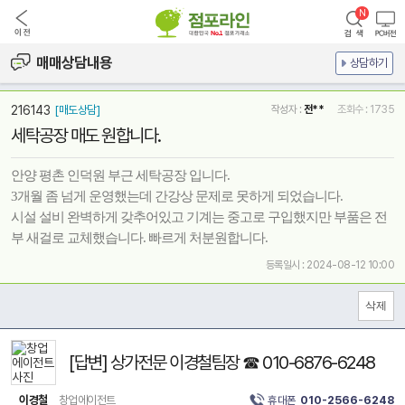
매매상담내용
상담하기
216143
[매도상담]
작성자 :
전**
조회수 : 1735
세탁공장 매도 원합니다.
안양 평촌 인덕원 부근 세탁공장 입니다.
3개월 좀 넘게 운영했는데 간강상 문제로 못하게 되었습니다.
시설 설비 완벽하게 갖추어있고 기계는 중고로 구입했지만 부품은 전
부 새걸로 교체했습니다. 빠르게 처분원합니다.
등록일시 : 2024-08-12 10:00
[답변] 상가전문 이경철팀장 ☎ 010-6876-6248
이경철
창업에이전트
휴대폰
010-2566-6248