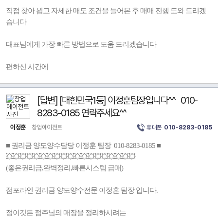
직접 찾아 뵙고 자세한 매도 조건을 들어본 후 매매 진행 도와 드리겠
습니다
대표님에게 가장 빠른 방법으로 도움 드리겠습니다
편하신 시간에
[답변] [대한민국1등] 이정훈팀장입니다^^ 010-
8283-0185 연락주세요^^
이정훈
창업에이전트
휴대폰
010-8283-0185
■ 권리금 양도양수담당 이정훈 팀장 010-8283-0185 ■
💥💥💥💥💥💥💥💥💥💥💥💥💥💥💥💥💥💥💥
(좋은권리금,완벽정리,빠른시스템 급매)
점포라인 권리금 양도양수전문 이정훈 팀장 입니다.
정이깃든 점주님의 매장을 정리하시려는