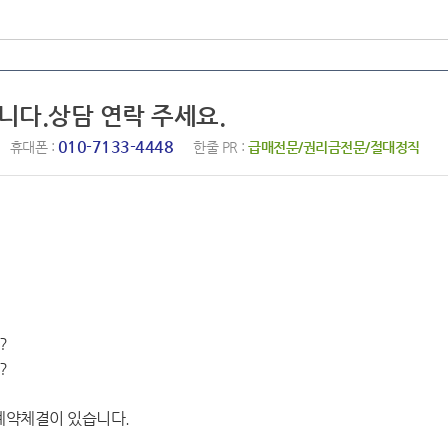
니다.상담 연락 주세요.
010-7133-4448
휴대폰 :
한줄 PR :
급매전문/권리금전문/절대정직
?
?
계약체결이 있습니다.