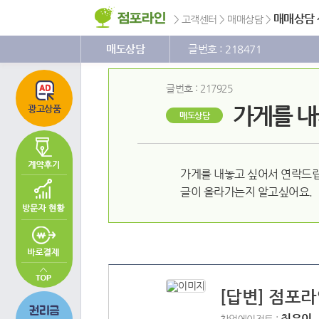
주
본
하
메
문
단
매매상담
>
고객센터
>
매매상담
>
뉴
바
메
바
로
뉴
로
가
바
매도상담
글번호 : 218471
가
기
로
기
가
기
글번호 : 217925
가게를 내
광고상품
매도상담
가게를 내놓고 싶어서 연락드립
글이 올라가는지 알고싶어요.
[답변] 점포
최은이