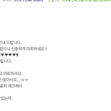
휴대폰 :
한줄 PR :
전무🩷연속그랑프리(1명)프랜차이
안내 드립니다.
 없으니 신중하게 의뢰하세요!!
💗💗💗💗❣️
안됩니다.
고 의뢰하셔요.
많아서요.., ㅠㅠ
꼼꼼히 체크해서
있는데 ,