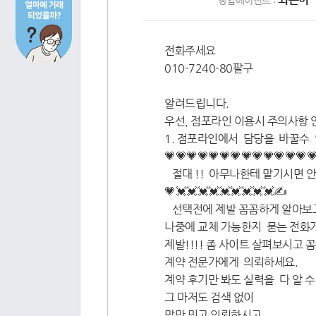
창업에이전트 :
전화주세요
010-7240-80팔구
알려드립니다.
우선, 점포라인 이용시 주의사항 
1. 점포라인에서 담당을 바꿀수
💗💗💗💗💗💗💗💗💗💗💗💗💗💗
절대 !! 아무나한테 맡기시면 
💗💓💓💓💓💓💓💓💓💓✍️
선택전에 제발 꼼꼼하게 알아보
나중에 교체 가능한지 묻는 전화가 
제발!!!! 좀 사이트 살펴보시고 
계약 전문가에게 의뢰하세요.
계약 후기만 봐도 실력을 다 알 수 
그 마저도 검색 없이
말만 믿고 의뢰하시고