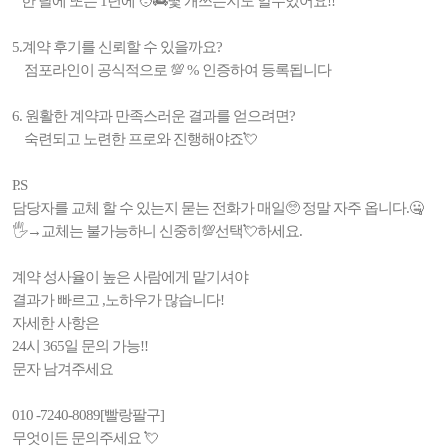
한 달에 또는 1년에 🧑‍🚒몇 개쓰는지도 알수있어요!!
5.계약 후기를 신뢰할 수 있을까요?
점포라인이 공식적으로 💯 % 인증하여 등록됩니다
6. 원활한 계약과 만족스러운 결과를 얻으려면?
숙련되고 노련한 프로와 진행해야죠💘
P.S
담당자를 교체 할 수 있는지 묻는 전화가 매일🥺 정말 자주 옵니다.🤐
🖐→교체는 불가능하니 신중히💯선택💘하세요.
계약 성사율이 높은 사람에게 맡기셔야
결과가 빠르고 ,노하우가 많습니다!
자세한 사항은
24시 365일 문의 가능!!
문자 남겨주세요
010 -7240-8089[빨랑팔구]
무엇이든 문의주세요 💘