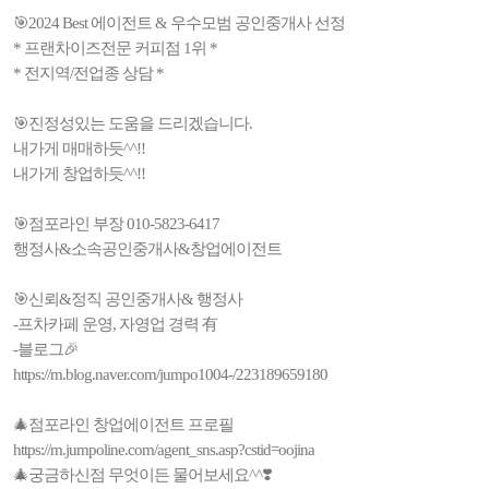
🎯2024 Best 에이전트 & 우수모범 공인중개사 선정
* 프랜차이즈전문 커피점 1위 *
* 전지역/전업종 상담 *
🎯진정성있는 도움을 드리겠습니다.
내가게 매매하듯^^!!
내가게 창업하듯^^!!
🎯점포라인 부장 010-5823-6417
행정사&소속공인중개사&창업에이전트
🎯신뢰&정직 공인중개사& 행정사
-프차카페 운영, 자영업 경력 有
-블로그🎉
https://m.blog.naver.com/jumpo1004-/223189659180
🎄점포라인 창업에이전트 프로필
https://m.jumpoline.com/agent_sns.asp?cstid=oojina
🎄궁금하신점 무엇이든 물어보세요^^❣️