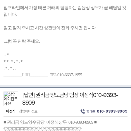
점포라인에서 가장 빠른 거래의 담당자는 김윤상 상무가 곧 해답일 것
입니다.
믿고 맡겨 주시고 시간 상관없이 전화 주시면 됩니다.
그럼 꼭 연락 주세요.
. . *
* * . * . * . *
. * . * . .
_________🚶🏻‍♂️_________ TEL 010-6637-1955
[답변] 권리금 양도담당 팀장 이정식010-9393-
8909
이정식
창업에이전트
휴대폰
010-9393-8909
■ 권리금 양도양수담당 이정식상무 010-9393-8909 ■
💥💥💥💥💥💥💥💥💥💥💥💥💥💥💥💥💥💥💥