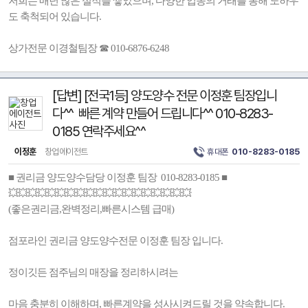
저희는 매년 많은 실적을 쌓았으며, 다양한 업종의 거래를 통해 노하우
도 축척되어 있습니다.
상가전문 이경철팀장 ☎ 010-6876-6248
[답변] [전국1등] 양도양수 전문 이정훈 팀장입니
다^^ 빠른 계약 만들어 드립니다^^ 010-8283-
0185 연락주세요^^
이정훈
창업에이전트
휴대폰
010-8283-0185
■ 권리금 양도양수담당 이정훈 팀장 010-8283-0185 ■
💥💥💥💥💥💥💥💥💥💥💥💥💥💥💥💥💥💥💥
(좋은권리금,완벽정리,빠른시스템 급매)
점포라인 권리금 양도양수전문 이정훈 팀장 입니다.
정이깃든 점주님의 매장을 정리하시려는
마음 충분히 이해하며, 빠른계약을 성사시켜드릴 것을 약속합니다.