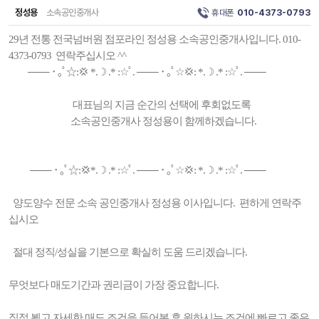
정성용
소속공인중개사
휴대폰
010-4373-0793
29년 전통 전국넘버원 점포라인 정성용 소속공인중개사입니다. 010-
4373-0793 연락주십시오 ^^
─── ･ ｡ﾟ☆:💢 *.☽ .* :☆ﾟ. ─── ･ ｡ﾟ☆💢: *.☽ .* :☆ﾟ. ───
대표님의 지금 순간의 선택에 후회없도록
소속공인중개사 정성용이 함께하겠습니다.
─── ･ ｡ﾟ☆:💢*.☽ .* :☆ﾟ. ─── ･ ｡ﾟ☆💢: *.☽ .* :☆ﾟ. ───
양도양수 전문 소속 공인중개사 정성용 이사입니다. 편하게 연락주
십시오
절대 정직/성실을 기본으로 확실히 도움 드리겠습니다.
무엇보다 매도기간과 권리금이 가장 중요합니다.
직접 뵙고 자세한 매도 조건을 들어본 후 원하시는 조건에 빠르고 좋은