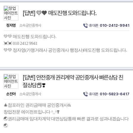
[답변] 💛🧡 매도진행 도와드립니다.
정자영
소속공인중개사
휴대폰
010-2412-9941
💚💚 매도진행 도와드립니다.
💓💓 010 2412 9941
💚💚 정자영(가맹거래사 공인중개사 행정사)매도진행 도와드립니다.
[답변] 안전중개 권리계약 공인중개사 빠른상담 친
절상담📕❣️
손진아
소속공인중개사
휴대폰
010-5823-6417
🎄점포라인 권리금매매 공인중개사&
창업전문 에이전트입니다 ^_^❣️
🌏권리금매매 임대차계약 대면상담통해 빠른 결과로 성과내겠습니다
🌏