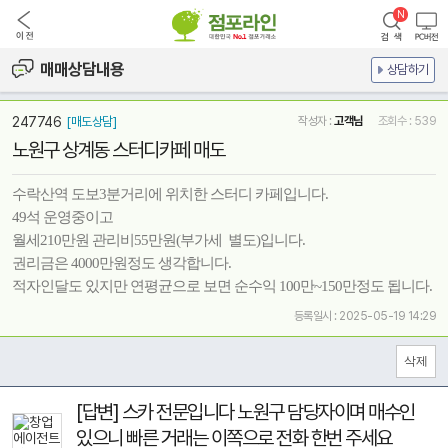
매매상담내용
상담하기
247746
[매도상담]
작성자 :
고객님
조회수 : 539
노원구 상계동 스터디카페 매도
수락산역 도보3분거리에 위치한 스터디 카페입니다.
49석 운영중이고
월세210만원 관리비55만원(부가세 별도)입니다.
권리금은 4000만원정도 생각합니다.
적자인달도 있지만 연평균으로 보면 순수익 100만~150만정도 됩니다.
등록일시 : 2025-05-19 14:29
[답변] 스카 전문입니다 노원구 담당자이며 매수인
있으니 빠른 거래는 이쪽으로 전화 한번 주세요