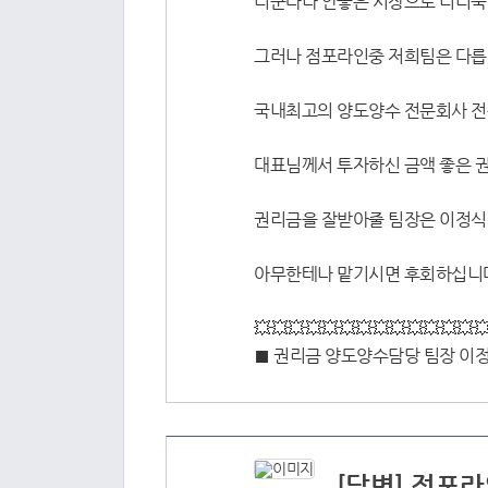
더군다나 안좋은 시장으로 더더욱 
그러나 점포라인중 저희팀은 다
국내최고의 양도양수 전문회사 
대표님께서 투자하신 금액 좋은 권
권리금을 잘받아줄 팀장은 이정식
아무한테나 맡기시면 후회하십니다
💥💥💥💥💥💥💥💥💥💥💥💥💥
■ 권리금 양도양수담당 팀장 이정식 
[답변] 점포