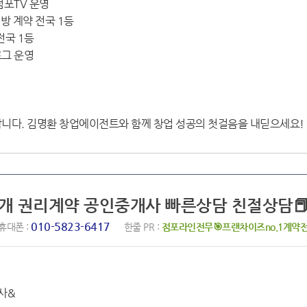
점포TV 운영
래방 계약 전국 1등
전국 1등
로그 운영
합니다. 김명환 창업에이전트와 함께 창업 성공의 첫걸음을 내딛으세요!
중개 권리계약 공인중개사 빠른상담 친절상담📕❣
010-5823-6417
휴대폰 :
한줄 PR :
점포라인전무🎯프랜차이즈no.1계약
사&