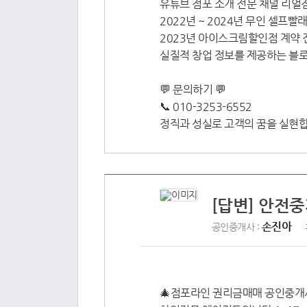
유튜브 점포 소개 전문 채널 리얼
2022년 ~ 2024년 무인 셀프빨
2023년 아이스크림할인점 계약 
실질적 창업 정보를 제공하는 블
💬 문의하기 💬
📞 010-3253-6552
정직과 성실로 고객의 꿈을 실현
[답변] 안전
손진아
공인중개사 :
🎄점포라인 권리금매매 공인중개