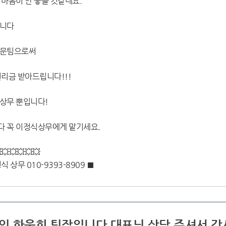
마음이 안 좋을 것같네요.
릅니다
전문팀으로써
리금 받아드립니다!!!
상무 뿐입니다!
 꼭 이정식상무에게 맡기세요.
💥💥💥💥💥
상무 010-9393-8909 ■
라인 한웅희 팀장입니다 대표님 상담 주셔서 감