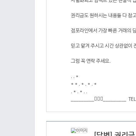
차별화되고 임팩트 있는 현실적 
권리금도 원하시는 내용들 다 참
점포라인에서 가장 빠른 거래의 담
믿고 맡겨 주시고 시간 상관없이 
그럼 꼭 연락 주세요.
. . *
* * . * . * . *
. * . * . .
_________🚶🏻‍♂️_________ T
[답변] 권리금