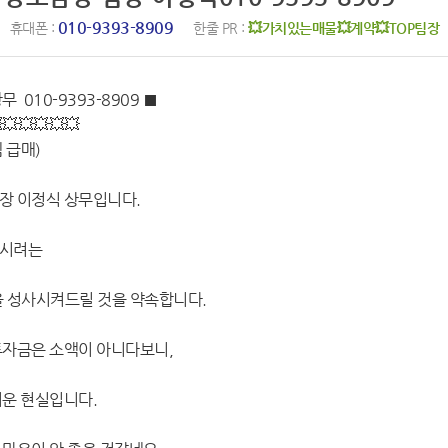
010-9393-8909
휴대폰 :
한줄 PR :
💥가치있는매물💥계약💥TOP팀장
010-9393-8909 ■
💥💥💥💥💥
 급매)
장 이정식 상무입니다.
하시려는
을 성사시켜드릴 것을 약속합니다.
투자금은 소액이 아니다보니,
려운 현실입니다.