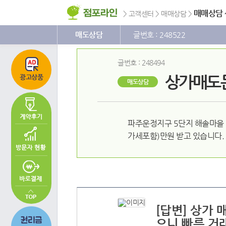
주
본
하
메
문
단
매매상담
>
고객센터
>
매매상담
>
뉴
바
메
바
로
뉴
로
가
바
매도상담
글번호 : 248522
가
기
로
기
가
기
글번호 : 248494
상가매도
광고상품
매도상담
파주운정지구 5단지 해솔마을 
가세포함)만원 받고 있습니다.
[답변] 상가
으니 빠른 거래