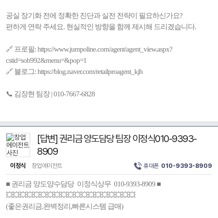
공실 장기화 전에 정확한 진단과 실전 전략이 필요하신가요?
편하게 연락 주세요. 현실적인 방향을 함께 제시해 드리겠습니다.
🔗 프로필: https://www.jumpoline.com/agent/agent_view.aspx?
cstid=sob992&menu=&pop=1
🔗 블로그: https://blog.naver.com/retailproagent_kjh
📞 김장현 팀장 | 010-7667-6828
[답변] 권리금 양도담당 팀장 이정식010-9393-
8909
이정식
창업에이전트
휴대폰
010-9393-8909
■ 권리금 양도양수담당 이정식상무 010-9393-8909 ■
💥💥💥💥💥💥💥💥💥💥💥💥💥💥💥💥💥💥💥
(좋은권리금,완벽정리,빠른시스템 급매)