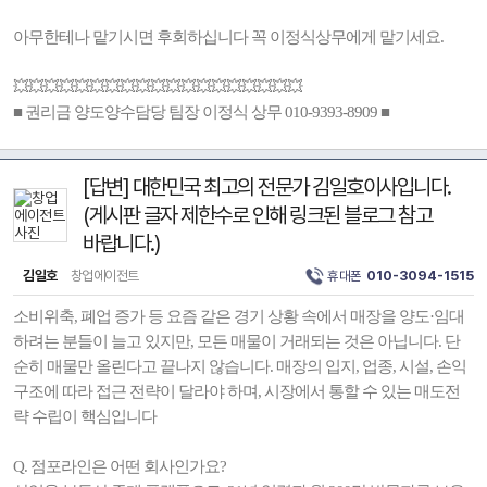
아무한테나 맡기시면 후회하십니다 꼭 이정식상무에게 맡기세요.
💥💥💥💥💥💥💥💥💥💥💥💥💥💥💥💥💥💥💥
■ 권리금 양도양수담당 팀장 이정식 상무 010-9393-8909 ■
[답변] 대한민국 최고의 전문가 김일호이사입니다.
(게시판 글자 제한수로 인해 링크된 블로그 참고
바랍니다.)
김일호
창업에이전트
휴대폰
010-3094-1515
소비위축, 폐업 증가 등 요즘 같은 경기 상황 속에서 매장을 양도·임대
하려는 분들이 늘고 있지만, 모든 매물이 거래되는 것은 아닙니다. 단
순히 매물만 올린다고 끝나지 않습니다. 매장의 입지, 업종, 시설, 손익
구조에 따라 접근 전략이 달라야 하며, 시장에서 통할 수 있는 매도전
략 수립이 핵심입니다
Q. 점포라인은 어떤 회사인가요?