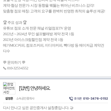
계약·협상 전문가: 시장 동향을 꿰뚫는 뛰어난 비즈니스 감각!
맞춤형 점포 매칭: 고객의 요구를 완벽히 반영한 최적의 솔루션 제공!
🏆 주요 성과 🏆
유튜브 점포 소개 전문 채널 리얼점포TV 운영
2022년 ~ 2024년 무인 셀프빨래방 계약 전국 1등
2023년 아이스크림할인점 계약 전국 1등
메가MGC커피, 컴포즈커피, 이디야커피, 빽다방 등 메이저급 계약건
다수
💬 문의하기 💬
📞 010-3253-6552
[답변] 안녕하세요.
설창훈
소속공인중개사
휴대폰
010-3476-0152
다시 만나고 싶은 공인중개사 설창훈입니다. 🤝