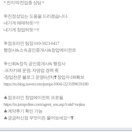
* 전지역/전업종 상담 *
🎯진정성있는 도움을 드리겠습니다.
내가게 매매하듯^^!!
내가게 창업하듯^^!!
🎯점포라인 팀장 010-5823-6417
행정사&소속공인중개사&창업에이전트
🎯신뢰&정직 공인중개사& 행정사
-프차카페 운영, 자영업 경력 有
-창업전문 블로그 운영6년차❣️ 창업자 DB확보
https://m.blog.naver.com/jumpo1004-/223189659180
🎄점포라인 창업에이전트 프로필
https://m.jumpoline.com/agent_sns.asp?cstid=oojina
🎄계약후기 확인 가능
🎄궁금하신점 무엇이든 물어보세요^^❣️