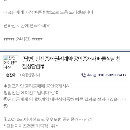
대표님에게 가장 빠른 방법으로 도움 드리겠습니다
편하신 시간에 연락주세요
☎️☎️☎️ (24시간) ☎️☎️☎️
[답변] 안전중개 권리계약 공인중개사 빠른상담 친
절상담📕❣️
손진아
소속공인중개사
휴대폰
010-5823-6417
🎄점포라인 권리금매매 공인중개사&
창업전문 에이전트입니다 ^_^❣️
🌏권리금매매 임대차계약 대면상담통해 빠른 결과로 성과내겠습니다
🌏
🎯2024 Best 에이전트 & 우수모범 공인중개사 선정
* 프랜차이즈전문 커피점 1위 *