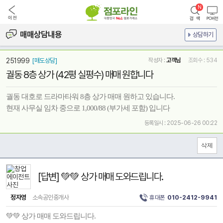
매매상담내용
상담하기
251999
[매도상담]
작성자 :
고객님
조회수 : 534
궐동 8층 상가 (42평 실평수) 매매 원합니다
궐동 대호로 드라마타워 8층 상가 매매 원하고 있습니다.
현재 사무실 임차 중으로 1,000/88 (부가세 포함) 입니다
등록일시 : 2025-06-26 00:22
[답변] 💚💚 상가 매매 도와드립니다.
정자영
소속공인중개사
휴대폰
010-2412-9941
💚💚 상가 매매 도와드립니다.