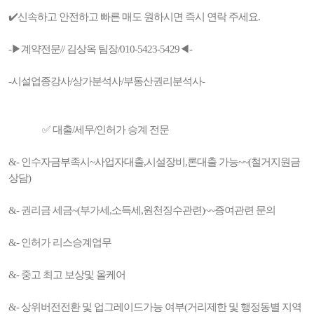
✔️신속하고 안전하고 빠른 매도 원하시면 즉시 연락 주세요.
-▶계약전문// 김상옥 팀장/010-5423-5429◀-
-시설업종강사/상가분석사/부동산권리분석사-
✅ 대출/세무/인허가 승계 전문
&- 인수자금부족시~사업자대출,시설장비,론대출 가능~~(철거지원금
상담)
&- 권리금 세금~(부가세,소득세,원천징수관련)~~증여관련 문의
&- 인허가 리스승계업무
&- 중고 최고 보상및 올케어
&- 상위버전전환 및 업그레이드가능 여부(거리제한 및 행정동별 지역