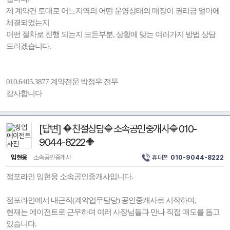
제 계약건 토대로 어느지역의 어떤 운영상태의 매장이 권리금 얼마에
체결되었는지
어떤 절차로 진행 되는지 모든부분, 상황에 맞는 여러가지 방법 상담
드리겠습니다.
010.6405.3877 계약전문 박정우 전무
감사합니다
[답변] 🔶친절상담🔷소속공인중개사🔷010-
9044-8222🔶
임현웅
소속공인중개사
휴대폰
010-9044-8222
점포라인 임현웅 소속공인중개사입니다.
점포라인에서 내근직(계약업무담당) 공인중개사로 시작하여,
현재는 에이전트로 근무하며 여러 사장님들과 만나 직접 매도를 돕고
있습니다.