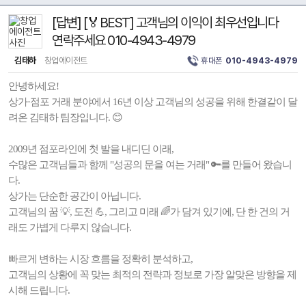
[답변] [🏅BEST] 고객님의 이익이 최우선입니다
연락주세요 010-4943-4979
김태하
창업에이전트
휴대폰
010-4943-4979
안녕하세요!
상가·점포 거래 분야에서 16년 이상 고객님의 성공을 위해 한결같이 달
려온 김태하 팀장입니다. 😊
2009년 점포라인에 첫 발을 내디딘 이래,
수많은 고객님들과 함께 "성공의 문을 여는 거래" 🔑를 만들어 왔습니
다.
상가는 단순한 공간이 아닙니다.
고객님의 꿈 💡, 도전 💪, 그리고 미래 🌈가 담겨 있기에, 단 한 건의 거
래도 가볍게 다루지 않습니다.
빠르게 변하는 시장 흐름을 정확히 분석하고,
고객님의 상황에 꼭 맞는 최적의 전략과 정보로 가장 알맞은 방향을 제
시해 드립니다.