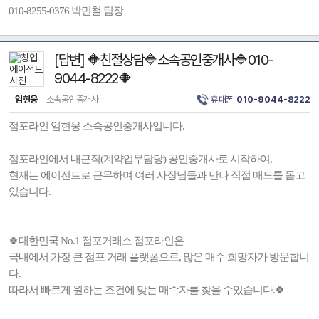
010-8255-0376 박민철 팀장
[답변] 🔶친절상담🔷소속공인중개사🔷010-
9044-8222🔶
임현웅
소속공인중개사
휴대폰
010-9044-8222
점포라인 임현웅 소속공인중개사입니다.
점포라인에서 내근직(계약업무담당) 공인중개사로 시작하여,
현재는 에이전트로 근무하며 여러 사장님들과 만나 직접 매도를 돕고
있습니다.
🍀대한민국 No.1 점포거래소 점포라인은
국내에서 가장 큰 점포 거래 플랫폼으로, 많은 매수 희망자가 방문합니
다.
따라서 빠르게 원하는 조건에 맞는 매수자를 찾을 수있습니다.🍀