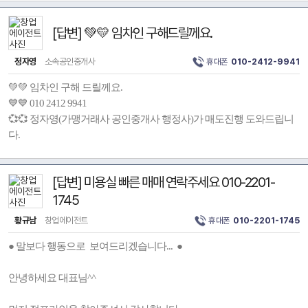
[답변] 💚💛 임차인 구해드릴께요.
정자영
소속공인중개사
휴대폰
010-2412-9941
💚💚 임차인 구해 드릴께요.
💙💙 010 2412 9941
💞💞 정자영(가맹거래사 공인중개사 행정사)가 매도진행 도와드립니
다.
[답변] 미용실 빠른 매매 연락주세요 010-2201-
1745
황규남
창업에이전트
휴대폰
010-2201-1745
● 말보다 행동으로 보여드리겠습니다... ●
안녕하세요 대표님^^