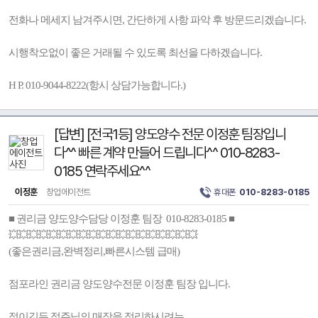
전화나 메세지 남겨주시면, 간단하게 사항 파악 후 방문드리겠습니다.
시행착오없이 좋은 거래될 수 있도록 최선을 다하겠습니다.
H P. 010-9044-8222(항시 상담가능합니다.)
[답변] [전국1등] 양도양수 전문 이정훈 팀장입니
다^^ 빠른 계약 만들어 드립니다^^ 010-8283-
0185 연락주세요^^
이정훈
창업에이전트
휴대폰
010-8283-0185
■ 권리금 양도양수담당 이정훈 팀장 010-8283-0185 ■
💥💥💥💥💥💥💥💥💥💥💥💥💥💥💥💥💥💥💥
(좋은권리금,완벽정리,빠른시스템 급매)
점포라인 권리금 양도양수전문 이정훈 팀장 입니다.
정이깃든 점주님의 매장을 정리하시려는