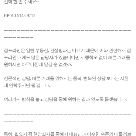
전화 한 번 주세요~
HP 010-5143-9713
ㅡㅡㅡㅡㅡㅡㅡㅡㅡㅡㅡㅡㅡㅡㅡㅡㅡㅡㅡㅡㅡㅡㅡㅡㅡㅡㅡㅡㅡㅡ
ㅡㅡㅡㅡㅡㅡㅡ
점포라인은 일반 부동산, 컨설팅과는 다르기 때문에 이와 관련해서 점
포라인 내에도 많은 담당자가 있습니다만 시행착오 없이 빠른 거래를
원하시면 아무나한테 맡길 순 없겠죠.
전문적인 상담, 빠른 거래를 위해서는 중복, 반복된 상담 보다는 저한
테 연락주시면 될 겁니다.
여러가지 방식을 놓고 상담을 통해 원하는 결과 얻도록 돕겠습니다.
ㅡㅡㅡㅡㅡㅡㅡㅡㅡㅡㅡㅡㅡㅡㅡㅡㅡㅡㅡㅡㅡㅡㅡㅡㅡㅡㅡㅡㅡㅡ
ㅡㅡㅡㅡㅡㅡㅡ
특히! 필요시 꼭 현장실사를 통해서 대표님과 비슷한 수준의 매물정보