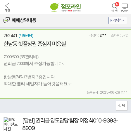
매매상담내용
상담하기
252441
[매도상담]
작성자 :
강**
조회수 : 572
한남동 핫플상권 중심지 미용실
7000/600 (35관리비)
권리금 7000에서 조정가능합니다.
한남동745-13번지 3층입니다
최대한 빨리 세입자가 들어왓음해요ㅜ
등록일시 : 2025-06-28 11:14
[답변] 권리금 양도담당 팀장 이정식010-9393-
8909