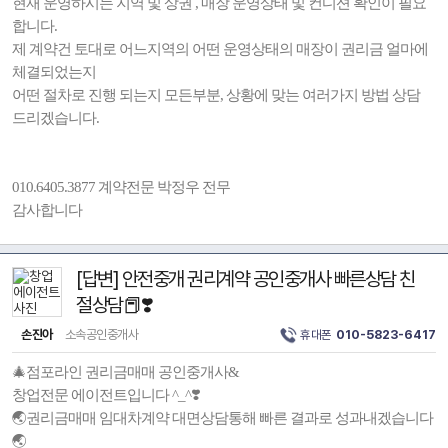
현재 운영하시는 지역 및 상권 , 매장 운영상태 및 컨디션 확인이 필요
합니다.
제 계약건 토대로 어느지역의 어떤 운영상태의 매장이 권리금 얼마에
체결되었는지
어떤 절차로 진행 되는지 모든부분, 상황에 맞는 여러가지 방법 상담
드리겠습니다.
010.6405.3877 계약전문 박정우 전무
감사합니다
[답변] 안전중개 권리계약 공인중개사 빠른상담 친
절상담📕❣️
손진아
소속공인중개사
휴대폰
010-5823-6417
🎄점포라인 권리금매매 공인중개사&
창업전문 에이전트입니다 ^_^❣️
🌏권리금매매 임대차계약 대면상담통해 빠른 결과로 성과내겠습니다
🌏