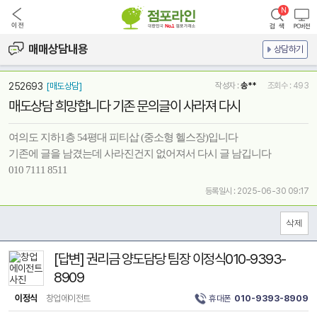
매매상담내용
상담하기
252693
[매도상담]
작성자 :
송**
조회수 : 493
매도상담 희망합니다 기존 문의글이 사라져 다시
여의도 지하1층 54평대 피티삽 (중소형 헬스장)입니다
기존에 글을 남겼는데 사라진건지 없어져서 다시 글 남깁니다
010 7111 8511
등록일시 : 2025-06-30 09:17
[답변] 권리금 양도담당 팀장 이정식010-9393-
8909
이정식
창업에이전트
휴대폰
010-9393-8909