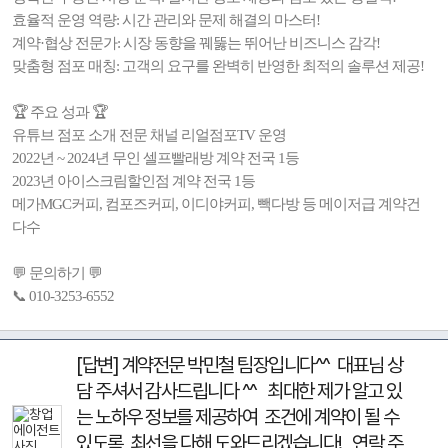
효율적 운영 역량: 시간 관리와 문제 해결의 마스터!
계약·협상 전문가: 시장 동향을 꿰뚫는 뛰어난 비즈니스 감각!
맞춤형 점포 매칭: 고객의 요구를 완벽히 반영한 최적의 솔루션 제공!
🏆 주요 성과 🏆
유튜브 점포 소개 전문 채널 리얼점포TV 운영
2022년 ~ 2024년 무인 셀프빨래방 계약 전국 1등
2023년 아이스크림할인점 계약 전국 1등
메가MGC커피, 컴포즈커피, 이디야커피, 빽다방 등 메이저급 계약건
다수
💬 문의하기 💬
📞 010-3253-6552
[답변] 계약전문 박민철 팀장입니다^^ 대표님 상
담 주셔서 감사드립니다 ^^ 최대한 제가 알고 있
는 노하우 정보를 제공하여 조건에 계약이 될 수
있도록 최선을 다해 도와드리겠습니다! 연락 주