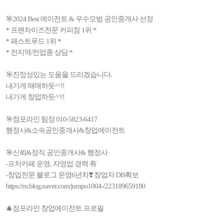
🎯2024 Best 에이전트 & 우수모범 공인중개사 선정
* 프랜차이즈전문 커피점 1위 *
* 패스트푸드 1위 *
* 전지역/전업종 상담 *
🎯진정성있는 도움을 드리겠습니다.
내가게 매매하듯^^!!
내가게 창업하듯^^!!
🎯점포라인 팀장 010-5823-6417
행정사&소속공인중개사&창업에이전트
🎯신뢰&정직 공인중개사& 행정사
-프차카페 운영, 자영업 경력 有
-창업전문 블로그 운영6년차❣️ 창업자 DB확보
https://m.blog.naver.com/jumpo1004-/223189659180
🎄점포라인 창업에이전트 프로필