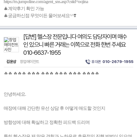
https://m.jumpoline.com/agent_sns.asp?cstid=oojina
🎄계약후기 확인 가능
🎄궁금하신점 무엇이든 물어보세요^^❣️
[답변] 헬스장 전문입니다 여의도 담당자이며 매수
인 있으니 빠른 거래는 이쪽으로 전화 한번 주세요
010-6637-1955
김윤상
창업에이전트
휴대폰
010-2679-1955
🔥🔥 🔥🔥🔥 🔥🔥🔥 🔥🔥🔥 🔥🔥🔥 🔥🔥🔥 🔥🔥🔥🔥
안녕하세요.
매장에 대해 간단한 유선 상담 후 어떻게 매도할 것인지
방향성에 대해 확실하고 정확한 피드백 드리며
특히 헬스장은 제 많은 경험과 노하우로 효율적인 진행 방법이 있으며