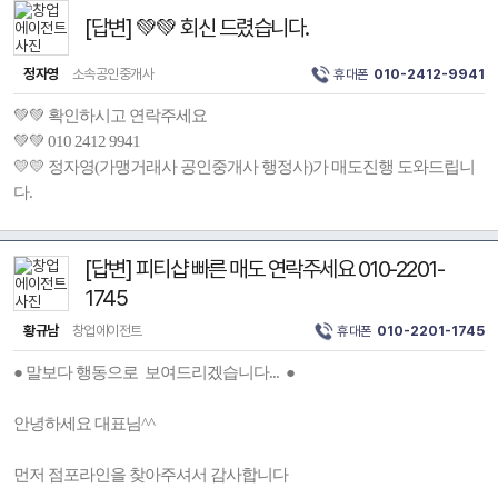
[답변] 💚💚 회신 드렸습니다.
정자영
소속공인중개사
휴대폰
010-2412-9941
💚💚 확인하시고 연락주세요
💚💚 010 2412 9941
💛💛 정자영(가맹거래사 공인중개사 행정사)가 매도진행 도와드립니
다.
[답변] 피티샵 빠른 매도 연락주세요 010-2201-
1745
황규남
창업에이전트
휴대폰
010-2201-1745
● 말보다 행동으로 보여드리겠습니다... ●
안녕하세요 대표님^^
먼저 점포라인을 찾아주셔서 감사합니다