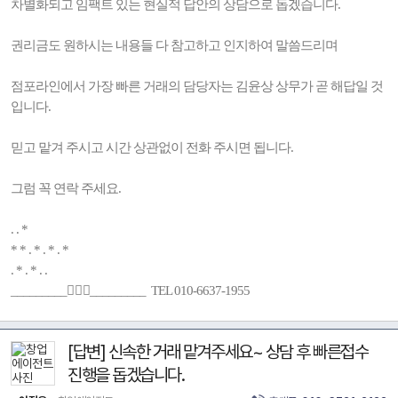
차별화되고 임팩트 있는 현실적 답안의 상담으로 돕겠습니다.
권리금도 원하시는 내용들 다 참고하고 인지하여 말씀드리며
점포라인에서 가장 빠른 거래의 담당자는 김윤상 상무가 곧 해답일 것
입니다.
믿고 맡겨 주시고 시간 상관없이 전화 주시면 됩니다.
그럼 꼭 연락 주세요.
. . *
* * . * . * . *
. * . * . .
_________🚶🏻‍♂️_________ TEL 010-6637-1955
[답변] 신속한 거래 맡겨주세요~ 상담 후 빠른접수
진행을 돕겠습니다.