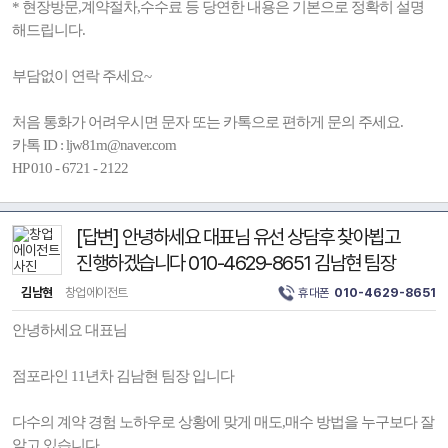
* 현장방문,계약절차,수수료 등 당연한 내용은 기본으로 정확히 설명
해드립니다.
부담없이 연락 주세요~
처음 통화가 어려우시면 문자 또는 카톡으로 편하게 문의 주세요.
카톡 ID : ljw81m@naver.com
HP 010 - 6721 - 2122
[답변] 안녕하세요 대표님 유선 상담후 찾아뵙고
진행하겠습니다 010-4629-8651 김남현 팀장
김남현
창업에이전트
휴대폰
010-4629-8651
안녕하세요 대표님
점포라인 11년차 김남현 팀장 입니다
다수의 계약 경험 노하우로 상황에 맞게 매도,매수 방법을 누구보다 잘
알고 있습니다