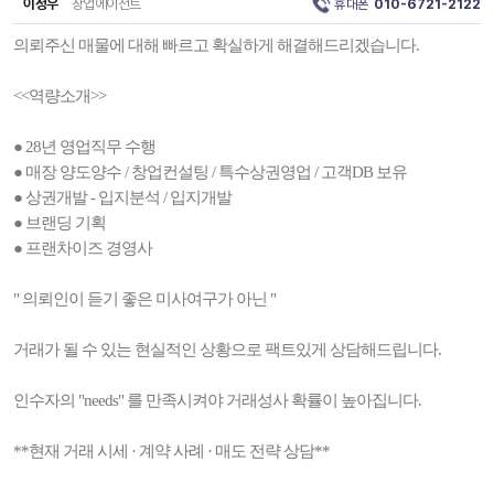
이정우
창업에이전트
휴대폰
010-6721-2122
의뢰주신 매물에 대해 빠르고 확실하게 해결해드리겠습니다.
<<역량소개>>
● 28년 영업직무 수행
● 매장 양도양수 / 창업컨설팅 / 특수상권영업 / 고객DB 보유
● 상권개발 - 입지분석 / 입지개발
● 브랜딩 기획
● 프랜차이즈 경영사
" 의뢰인이 듣기 좋은 미사여구가 아닌 "
거래가 될 수 있는 현실적인 상황으로 팩트있게 상담해드립니다.
인수자의 "needs" 를 만족시켜야 거래성사 확률이 높아집니다.
**현재 거래 시세 · 계약 사례 · 매도 전략 상담**