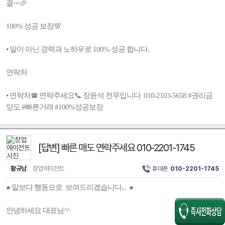
결~~🎉
100% 성공 보장💯
• 말이 아닌 경력과 노하우로 100% 성공 합니다.
연락처
• 연락처☎ 연락주세요📞 장윤석 전무입니다 010-2103-5658 #권리금
양도 #빠른거래 #100%성공보장
[답변] 빠른 매도 연락주세요 010-2201-1745
황규남
창업에이전트
휴대폰
010-2201-1745
● 말보다 행동으로 보여드리겠습니다... ●
안녕하세요 대표님^^