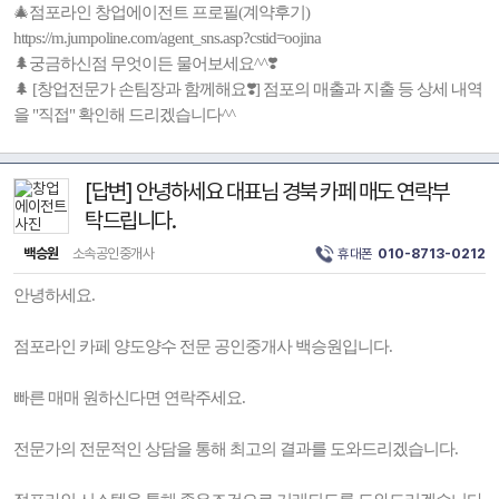
🎄점포라인 창업에이전트 프로필(계약후기)
https://m.jumpoline.com/agent_sns.asp?cstid=oojina
🌲궁금하신점 무엇이든 물어보세요^^❣️
🌲 [창업전문가 손팀장과 함께해요❣️] 점포의 매출과 지출 등 상세 내역
을 "직접" 확인해 드리겠습니다^^
[답변] 안녕하세요 대표님 경북 카페 매도 연락부
탁드립니다.
백승원
소속공인중개사
휴대폰
010-8713-0212
안녕하세요.
점포라인 카페 양도양수 전문 공인중개사 백승원입니다.
빠른 매매 원하신다면 연락주세요.
전문가의 전문적인 상담을 통해 최고의 결과를 도와드리겠습니다.