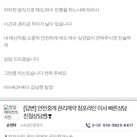
어떠한 방식으로 매도,매수 진행을 하느냐에 따라서
시간과 권리금 차이가 날수 있습니다
내 재산처럼 소중히 안전하게 매도 매수 상관없이 연락주시면 진솔하
게
상담 드리겠습니다
그만큼 자신있습니다 연락 주세요
010-4629-8651 김남현 팀장
[답변] 안전중개 권리계약 점포라인 이사 빠른상담
친절상담📕❣️
손진아
소속공인중개사
휴대폰
010-5823-6417
🌲점포라인 권리금매매 공인중개사&