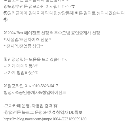
양도양수전문 점포라인 이사입니다 ^_^❣️
🌏권리금매매 임대차계약 대면상담통해 빠른 결과로 성과내겠습니다
🌏
🎯2024 Best 에이전트 선정 & 우수모범 공인중개사 선정
* 시설업/프랜차이즈 전문 *
* 전지역/전업종 상담 *
🎯진정성있는 도움을 드리겠습니다.
내가게 매매하듯^^!!
내가게 창업하듯^^!!
🎯점포라인 이사 010-5823-6417
행정사&공인중개사&창업에이전트
-프차카페 운영, 자영업 경력 有
-창업전문 블로그 운영6년차❣️ 창업자 DB확보
https://m.blog.naver.com/jumpo1004-/223189659180