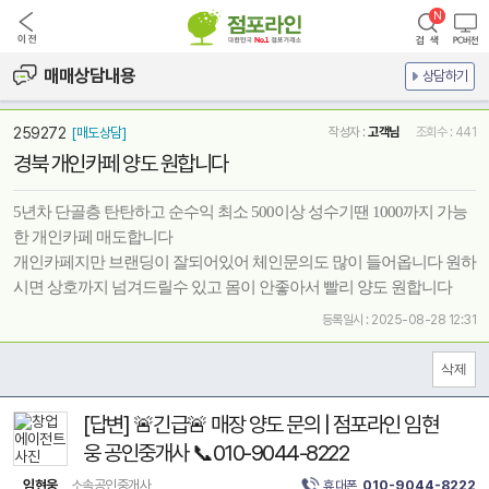
매매상담내용
상담하기
259272
[매도상담]
작성자 :
고객님
조회수 : 441
경북 개인카페 양도 원합니다
5년차 단골층 탄탄하고 순수익 최소 500이상 성수기땐 1000까지 가능
한 개인카페 매도합니다
개인카페지만 브랜딩이 잘되어있어 체인문의도 많이 들어옵니다 원하
시면 상호까지 넘겨드릴수 있고 몸이 안좋아서 빨리 양도 원합니다
등록일시 : 2025-08-28 12:31
[답변] 🚨긴급🚨 매장 양도 문의 | 점포라인 임현
웅 공인중개사 📞010-9044-8222
임현웅
소속공인중개사
휴대폰
010-9044-8222