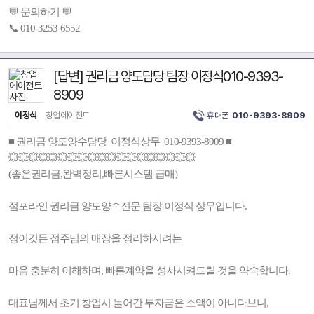
💬 문의하기 💬
📞 010-3253-6552
[답변] 권리금 양도담당 팀장 이정식010-9393-
8909
이정식
창업에이전트
휴대폰
010-9393-8909
■ 권리금 양도양수담당 이정식상무 010-9393-8909 ■
💥💥💥💥💥💥💥💥💥💥💥💥💥💥💥💥💥💥💥
(좋은권리금,완벽정리,빠른시스템 급매)
점포라인 권리금 양도양수전문 팀장 이정식 상무입니다.
정이깃든 점주님의 매장을 정리하시려는
마음 충분히 이해하며, 빠른계약을 성사시켜드릴 것을 약속합니다.
대표님께서 초기 창업시 들어간 투자금은 소액이 아니다보니,