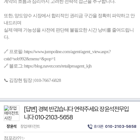
계약의 흐름과 심리까지 고려한 전략적 접근을 추구합니다.
또한, 양도양수 시장에서 합리적인 권리금 구간을 정확히 파악하고 안
내드리며
실제 매매 가능성을 사전에 판단해 불필요한 시간 낭비를 줄여드립니
다.
🔗 프로필: https://www.jumpoline.com/agent/agent_view.aspx?
cstid=sob992&menu=&pop=1
🔗 블로그: https://blog.naver.com/retailproagent_kjh
📞 김장현 팀장 | 010-7667-6828
[답변] 경북 반갑습니다 연락주세요 장윤석전무입
니다 010-2103-5658
장윤석
창업에이전트
휴대폰
010-2103-5658
점포라인✨