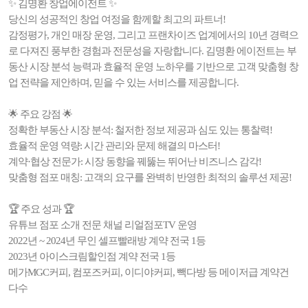
✨ 김명환 창업에이전트 ✨
당신의 성공적인 창업 여정을 함께할 최고의 파트너!
감정평가, 개인 매장 운영, 그리고 프랜차이즈 업계에서의 10년 경력으
로 다져진 풍부한 경험과 전문성을 자랑합니다. 김명환 에이전트는 부
동산 시장 분석 능력과 효율적 운영 노하우를 기반으로 고객 맞춤형 창
업 전략을 제안하며, 믿을 수 있는 서비스를 제공합니다.
🌟 주요 강점 🌟
정확한 부동산 시장 분석: 철저한 정보 제공과 심도 있는 통찰력!
효율적 운영 역량: 시간 관리와 문제 해결의 마스터!
계약·협상 전문가: 시장 동향을 꿰뚫는 뛰어난 비즈니스 감각!
맞춤형 점포 매칭: 고객의 요구를 완벽히 반영한 최적의 솔루션 제공!
🏆 주요 성과 🏆
유튜브 점포 소개 전문 채널 리얼점포TV 운영
2022년 ~ 2024년 무인 셀프빨래방 계약 전국 1등
2023년 아이스크림할인점 계약 전국 1등
메가MGC커피, 컴포즈커피, 이디야커피, 빽다방 등 메이저급 계약건
다수