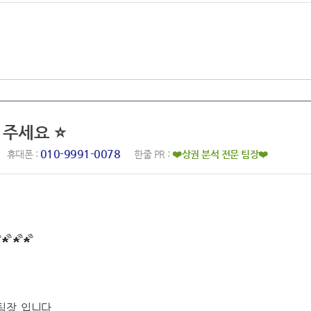
 주세요 ⭐️
010-9991-0078
휴대폰 :
한줄 PR :
❤️상권 분석 전문 팀장❤️
🌠🌠🌠
 팀장 입니다