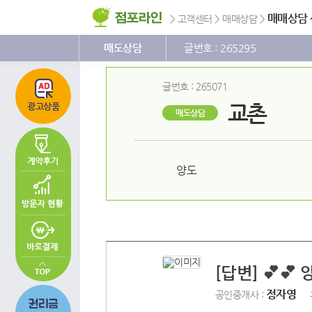
주
본
하
메
문
단
매매상담
>
고객센터
>
매매상담
>
뉴
바
메
바
로
뉴
로
가
바
매도상담
글번호 : 265295
가
기
로
기
가
기
글번호 : 265071
교촌
광고상품
매도상담
양도
[답변] 💕
정자영
공인중개사 :