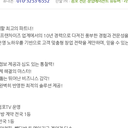
010-3253-6552
휴대폰 :
한줄 PR :
점포 전문 창업에이전트 유튜버 - 
할 최고의 파트너!
고 프랜차이즈 업계에서의 10년 경력으로 다져진 풍부한 경험과 전문성
운영 노하우를 기반으로 고객 맞춤형 창업 전략을 제안하며, 믿을 수 있
정보 제공과 심도 있는 통찰력!
제 해결의 마스터!
꿰뚫는 뛰어난 비즈니스 감각!
 완벽히 반영한 최적의 솔루션 제공!
점포TV 운영
래방 계약 전국 1등
전국 1등