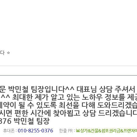
다 ⭐
전문 박민철 팀장입니다^^ 대표님 상담 주셔서
^^ 최대한 제가 알고 있는 노하우 정보를 제
계약이 될 수 있도록 최선을 다해 도와드리겠
주시면 편한 시간에 찾아뵙고 상담 드리겠습니
0376 박민철 팀장
010-8255-0376
휴대폰 :
한줄 PR :
📊상가&건물&점포권리금&프랜차