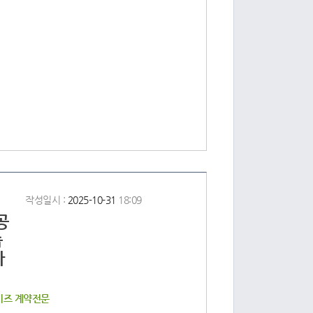
작성일시 :
2025-10-31
18:09
공
습
다
이즈 계약전문