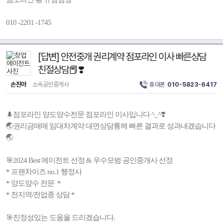
010 -2201 -1745
[답변] 안전중개 권리계약 점포라인 이사 빠른상담
친절상담📕❣️
손진아
소속공인중개사
휴대폰
010-5823-6417
🌲점포라인 양도양수전문 점포라인 이사입니다 ^_^❣️
🌏권리금매매 임대차계약 대면상담통해 빠른 결과로 성과내겠습니다
🌏
🎯2024 Best 에이전트 선정 & 우수모범 공인중개사 선정
* 프랜차이즈 no.1 행정사
* 양도양수 전문 *
* 전지역/전업종 상담 *
🎯진정성있는 도움을 드리겠습니다.