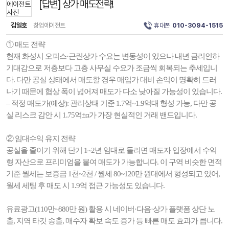
[답변] 상가 매도전략!
김일호
창업에이전트
휴대폰
010-3094-1515
① 매도 전략
현재 화성시 오피스·근린상가 수요는 변동성이 있으나 내년 금리인하
기대감으로 저층보다 고층 사무실 수요가 조금씩 회복되는 추세입니
다. 다만 공실 상태에서 매도할 경우 매입가 대비 손익이 명확히 드러
나기 때문에 협상 폭이 넓어져 매도가 다소 낮아질 가능성이 있습니다.
– 적정 매도가(예상): 관리상태 기준 1.7억~1.9억대 형성 가능, 다만 공
실 리스크 감안 시 1.75억±α가 가장 현실적인 거래 밴드입니다.
② 임대수익 유지 전략
공실을 줄이기 위해 단기 1~2년 임대로 돌리면 매도자 입장에서 수익
형 자산으로 프리미엄을 붙여 매도가 가능합니다. 이 구역 비슷한 면적
기준 월세는 보증금 1천~2천 / 월세 80~120만 원대에서 형성되고 있어,
월세 세팅 후 매도 시 1.9억 접근 가능성도 있습니다.
유료광고(110만~880만 원) 활용 시 네이버·다음·상가 플랫폼 상단 노
출, 지역 타깃 송출, 매수자 확보 속도 증가 등 빠른 매도 효과가 큽니다.