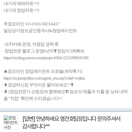
내가게 매매하듯^^!!
내가게 창업하듯^^!!
🎯점포라인 이사 010-5823-6417
빌딩상가점포공인중개사&창업에이전트
-프차카페 운영, 자영업 경력 有
-창업전문 블로그 운영6년차❣️ 창업자 DB확보
https://m.blog.naver.com/jumpo1004-/223189659180
🎄점포라인 창업에이전트 프로필(계약후기)
https://m.jumpoline.com/agent_sns.asp?cstid=oojina
🌲궁금하신점 무엇이든 물어보세요^^❣️
🌲 [창업전문가 손팀장과 함께해요❣️] 점포의 매출과 지출 등 상세 내역
을 "직접" 확인해 드리겠습니다^^
[답변] 안녕하세요 염건호팀장입니다 문의주셔서
감사합니다^^