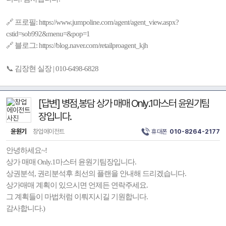
🔗 프로필: https://www.jumpoline.com/agent/agent_view.aspx?
cstid=sob992&menu=&pop=1
🔗 블로그: https://blog.naver.com/retailproagent_kjh
📞 김장현 실장 | 010-6498-6828
[답변] 병점,봉담 상가 매매 Only.1마스터 윤원기팀
장입니다.
윤원기
창업에이전트
휴대폰
010-8264-2177
안녕하세요~!
상가 매매 Only.1마스터 윤원기팀장입니다.
상권분석, 권리분석후 최선의 플랜을 안내해 드리겠습니다.
상가매매 계획이 있으시면 언제든 연락주세요.
그 계획들이 마법처럼 이뤄지시길 기원합니다.
감사합니다.)