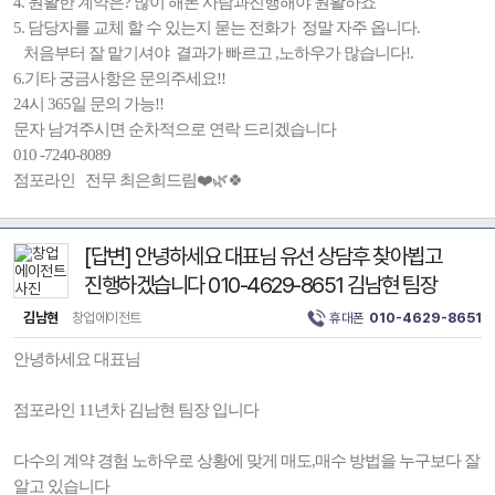
4. 원활한 계약은? 많이 해본 사람과진행해야 원활하죠
5. 담당자를 교체 할 수 있는지 묻는 전화가 정말 자주 옵니다.
처음부터 잘 맡기셔야 결과가 빠르고 ,노하우가 많습니다!.
6.기타 궁금사항은 문의주세요!!
24시 365일 문의 가능!!
문자 남겨주시면 순차적으로 연락 드리겠습니다
010 -7240-8089
점포라인 전무 최은희드림❤️🌿🍀
[답변] 안녕하세요 대표님 유선 상담후 찾아뵙고
진행하겠습니다 010-4629-8651 김남현 팀장
김남현
창업에이전트
휴대폰
010-4629-8651
안녕하세요 대표님
점포라인 11년차 김남현 팀장 입니다
다수의 계약 경험 노하우로 상황에 맞게 매도,매수 방법을 누구보다 잘
알고 있습니다