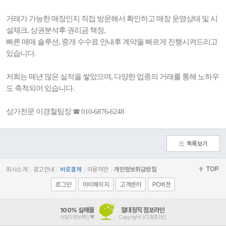
거래가 가능한 매장인지 직접 방문해서 확인하고 매장 운영상태 및 시
설체크, 상권분석후 권리금 책정,
빠른 매매 솔루션, 중개 수수료 안내후 계약을 빠르게 진행시켜드리고
있습니다.
저희는 매년 많은 실적을 쌓았으며, 다양한 업종의 거래를 통해 노하우
도 축척되어 있습니다.
상가전문 이경철팀장 ☎ 010-6876-6248
목록보기
TOP
회사소개
광고안내
바로결제
이용약관
개인정보취급방침
로그인
마이페이지
고객센터
PC버전
100% 실매물
절대정직 점포라인
사업자정보확인▼
Copyright (C)점포라인