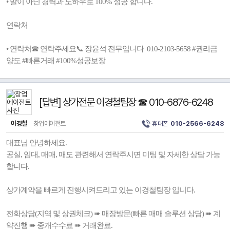
• 말이 아닌 경력과 노하우로 100% 성공 합니다.
연락처
• 연락처☎ 연락주세요📞 장윤석 전무입니다 010-2103-5658 #권리금
양도 #빠른거래 #100%성공보장
[답변] 상가전문 이경철팀장 ☎ 010-6876-6248
이경철
창업에이전트
휴대폰
010-2566-6248
대표님 안녕하세요.
공실, 임대, 매매, 매도 관련해서 연락주시면 미팅 및 자세한 상담 가능
합니다.
상가계약을 빠르게 진행시켜드리고 있는 이경철팀장 입니다.
전화상담(지역 및 상권체크) ➠ 매장방문(빠른 매매 솔루션 상담) ➠ 계
약진행 ➠ 중개수수료 ➠ 거래완료.