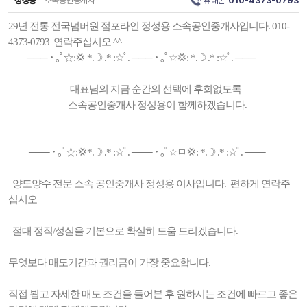
정성용
소속공인중개사
휴대폰
010-4373-0793
29년 전통 전국넘버원 점포라인 정성용 소속공인중개사입니다. 010-
4373-0793 연락주십시오 ^^
─── ･ ｡ﾟ☆:💢 *.☽ .* :☆ﾟ. ─── ･ ｡ﾟ☆💢: *.☽ .* :☆ﾟ. ───
대표님의 지금 순간의 선택에 후회없도록
소속공인중개사 정성용이 함께하겠습니다.
─── ･ ｡ﾟ☆:💢*.☽ .* :☆ﾟ. ─── ･ ｡ﾟ☆ㅁ💢: *.☽ .* :☆ﾟ. ───
양도양수 전문 소속 공인중개사 정성용 이사입니다. 편하게 연락주
십시오
절대 정직/성실을 기본으로 확실히 도움 드리겠습니다.
무엇보다 매도기간과 권리금이 가장 중요합니다.
직접 뵙고 자세한 매도 조건을 들어본 후 원하시는 조건에 빠르고 좋은