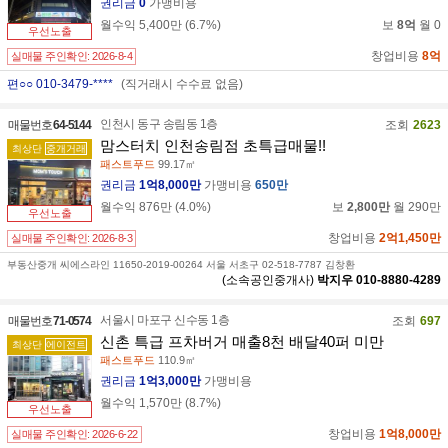
권리금
0
가맹비용
월수익
5,400만
(
6.7
%)
보
8억
월
0
우선노출
창업비용
8억
실매물 주인확인:
2026-8-4
편○○ 010-3479-****
(직거래시 수수료 없음)
인천시 동구 송림동 1층
매물번호
64-5144
조회
2623
맘스터치 인천송림점 초특급매물!!
최상단
중개거래
패스트푸드
99.17㎡
권리금
1억8,000만
가맹비용
650만
월수익
876만
(
4.0
%)
보
2,800만
월
290만
우선노출
창업비용
2억1,450만
실매물 주인확인:
2026-8-3
부동산중개 씨에스라인 11650-2019-00264 서울 서초구 02-518-7787 김창환
(소속공인중개사)
박지우
010-8880-4289
서울시 마포구 신수동 1층
매물번호
71-0574
조회
697
신촌 특급 프차버거 매출8천 배달40퍼 미만
최상단
에이전트
패스트푸드
110.9㎡
권리금
1억3,000만
가맹비용
월수익
1,570만
(
8.7
%)
우선노출
창업비용
1억8,000만
실매물 주인확인:
2026-6-22