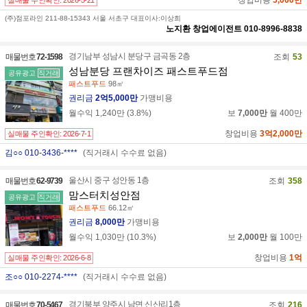
창업비용
5,000만
실매물 주인확인:
2026-5-21
(주)점포라인 211-88-15343 서울 서초구 대표이사:이상희
노지환
창업에이전트
010-8996-8838
경기남부 성남시 분당구 금곡동 2층
매물번호
72-1598
조회
53
성남분당 프랜차이즈 패스트푸드점
공유광고
직거래
패스트푸드
98㎡
권리금
2억5,000만
가맹비용
월수익
1,240만
(
3.8
%)
보
7,000만
월
400만
창업비용
3억2,000만
실매물 주인확인:
2026-7-1
김○○ 010-3436-****
(직거래시 수수료 없음)
울산시 중구 성안동 1층
매물번호
62-9739
조회
358
맘스터치성안점
공유광고
직거래
패스트푸드
66.12㎡
권리금
8,000만
가맹비용
월수익
1,030만
(
10.3
%)
보
2,000만
월
100만
창업비용
1억
실매물 주인확인:
2026-6-8
조○○ 010-2274-****
(직거래시 수수료 없음)
경기북부 양주시 남면 신산리1층
매물번호
70-5467
조회
216