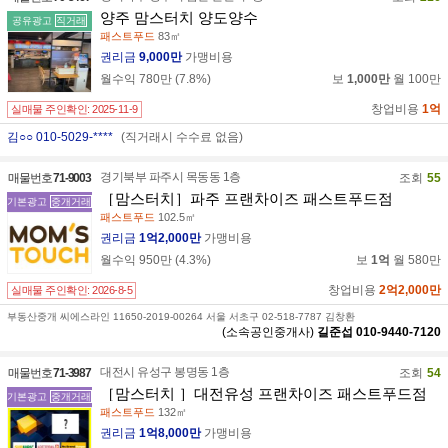
양주 맘스터치 양도양수
공유광고
직거래
패스트푸드
83㎡
권리금
9,000만
가맹비용
월수익
780만
(
7.8
%)
보
1,000만
월
100만
창업비용
1억
실매물 주인확인:
2025-11-9
김○○ 010-5029-****
(직거래시 수수료 없음)
경기북부 파주시 목동동 1층
매물번호
71-9003
조회
55
［맘스터치］파주 프랜차이즈 패스트푸드점
기본광고
중개거래
패스트푸드
102.5㎡
권리금
1억2,000만
가맹비용
월수익
950만
(
4.3
%)
보
1억
월
580만
창업비용
2억2,000만
실매물 주인확인:
2026-8-5
부동산중개 씨에스라인 11650-2019-00264 서울 서초구 02-518-7787 김창환
(소속공인중개사)
길준섭
010-9440-7120
대전시 유성구 봉명동 1층
매물번호
71-3987
조회
54
［맘스터치 ］대전유성 프랜차이즈 패스트푸드점
기본광고
중개거래
패스트푸드
132㎡
권리금
1억8,000만
가맹비용