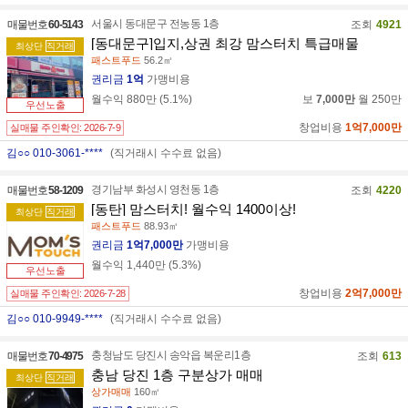
서울시 동대문구 전농동 1층
매물번호
60-5143
조회
4921
[동대문구]입지,상권 최강 맘스터치 특급매물
최상단
직거래
패스트푸드
56.2㎡
권리금
1억
가맹비용
월수익
880만
(
5.1
%)
보
7,000만
월
250만
우선노출
창업비용
1억7,000만
실매물 주인확인:
2026-7-9
김○○ 010-3061-****
(직거래시 수수료 없음)
경기남부 화성시 영천동 1층
매물번호
58-1209
조회
4220
[동탄] 맘스터치! 월수익 1400이상!
최상단
직거래
패스트푸드
88.93㎡
권리금
1억7,000만
가맹비용
월수익
1,440만
(
5.3
%)
우선노출
창업비용
2억7,000만
실매물 주인확인:
2026-7-28
김○○ 010-9949-****
(직거래시 수수료 없음)
충청남도 당진시 송악읍 복운리1층
매물번호
70-4975
조회
613
충남 당진 1층 구분상가 매매
최상단
직거래
상가매매
160㎡