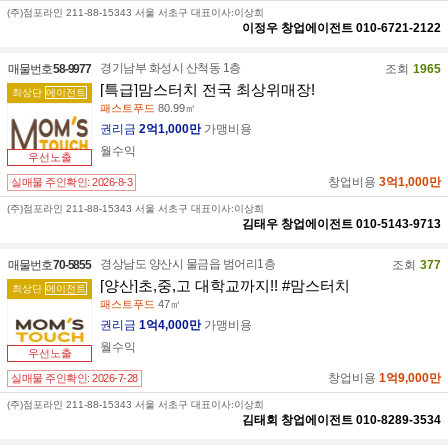
(주)점포라인 211-88-15343 서울 서초구 대표이사:이상희
이정우
창업에이전트
010-6721-2122
경기남부 화성시 산척동 1층
매물번호
58-9977
조회
1965
[특급]맘스터치 전국 최상위매장!
최상단
에이전트
패스트푸드
80.99㎡
권리금
2억1,000만
가맹비용
월수익
우선노출
창업비용
3억1,000만
실매물 주인확인:
2026-8-3
(주)점포라인 211-88-15343 서울 서초구 대표이사:이상희
김태우
창업에이전트
010-5143-9713
경상남도 양산시 물금읍 범어리1층
매물번호
70-5855
조회
377
[양산]초,중,고 대학교까지!! #맘스터치
최상단
에이전트
패스트푸드
47㎡
권리금
1억4,000만
가맹비용
월수익
우선노출
창업비용
1억9,000만
실매물 주인확인:
2026-7-28
(주)점포라인 211-88-15343 서울 서초구 대표이사:이상희
김태회
창업에이전트
010-8289-3534