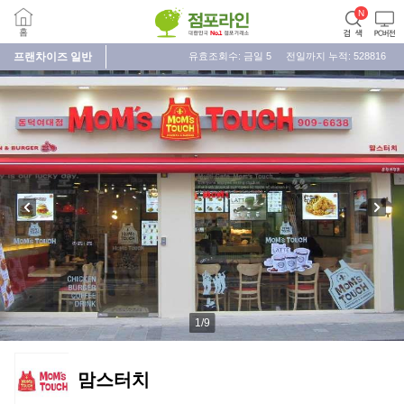
프랜차이즈
일반
유효조회수: 금일
5
전일까지 누적:
528816
1
/
9
맘스터치