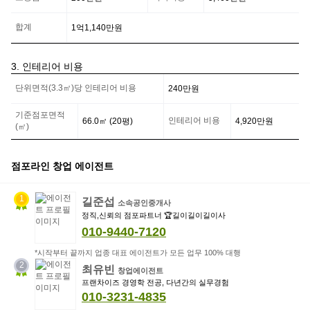
자
의
합계
1억1,140만
원
부
담
금
3. 인테리어 비용
정
인
보
단위면적(3.3㎡)당 인테리어 비용
240만
원
테
리
어
기준점포면적
인테리어 비용
66.0
㎡ (
20
평)
4,920만
원
비
(㎡)
용
정
보
점포라인 창업 에이전트
1
길준섭
소속공인중개사
정직,신뢰의 점포파트너 🏆길이길이길이사
010-9440-7120
*시작부터 끝까지 업종 대표 에이전트가 모든 업무 100% 대행
2
최유빈
창업에이전트
프랜차이즈 경영학 전공, 다년간의 실무경험
010-3231-4835