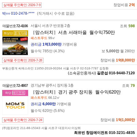
창업비용
2억
실매물 주인확인:
2026-7-9
박○○ 010-2478-****
(직거래시 수수료 없음)
서울시 서초구 반포동 2층
매물번호
72-4106
조회
598
［맘스터치］서초 서래마을_월수익750만
최상단
중개거래
패스트푸드
99㎡
권리금
1억3,000만
가맹비용
월수익
785만
(
4.3
%)
보
5,000만
월
280만
창업비용
1억8,000만
실매물 주인확인:
2026-7-28
부동산중개 씨에스라인 11650-2019-00264 서울 서초구 02-518-7787 김창환
(소속공인중개사)
길준섭
010-9440-7120
경기남부 광주시 장지동 1층
매물번호
72-4907
조회
79
［맘스터치］경기 광주 장지동_월수익620만
하단
에이전트
패스트푸드
66.12㎡
권리금
6,000만
가맹비용
월수익
620만
(
5.6
%)
창업비용
1억1,000만
실매물 주인확인:
2026-7-24
(주)점포라인 211-88-15343 서울 서초구 대표이사:이상희
최유빈
창업에이전트
010-3231-4835