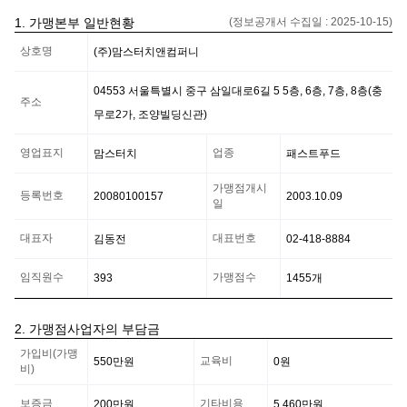
1. 가맹본부 일반현황
(정보공개서 수집일 :
2025-10-15
)
가
상호명
(주)맘스터치앤컴퍼니
맹
본
부
04553 서울특별시 중구 삼일대로6길 5 5층, 6층, 7층, 8층(충
일
주소
무로2가, 조양빌딩신관)
반
현
황
영업표지
업종
맘스터치
패스트푸드
정
보
가맹점개시
등록번호
20080100157
2003.10.09
일
대표자
대표번호
김동전
02-418-8884
임직원수
가맹점수
393
1455
개
2. 가맹점사업자의 부담금
가
가입비(가맹
맹
교육비
550만
원
0
원
비)
점
사
보증금
기타비용
200만
원
5,460만
원
업