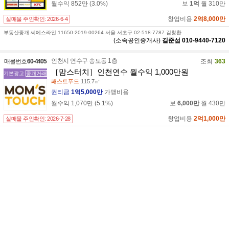
월수익
852만
(
3.0
%)
보
1억
월
310만
창업비용
2억8,000만
실매물 주인확인:
2026-6-4
부동산중개 씨에스라인 11650-2019-00264 서울 서초구 02-518-7787 김창환
(소속공인중개사)
길준섭
010-9440-7120
인천시 연수구 송도동 1층
매물번호
60-4405
조회
363
［맘스터치］인천연수 월수익 1,000만원
기본광고
중개거래
패스트푸드
115.7㎡
권리금
1억5,000만
가맹비용
월수익
1,070만
(
5.1
%)
보
6,000만
월
430만
창업비용
2억1,000만
실매물 주인확인:
2026-7-28
부동산중개 씨에스라인 11650-2019-00264 서울 서초구 02-518-7787 김창환
(소속공인중개사)
길준섭
010-9440-7120
경기남부 안양시 만안구 안양동 1층
매물번호
71-7321
조회
48
[강력추천]안양1등 초특급매물 맘스터치
기본광고
에이전트
패스트푸드
200㎡
권리금
1억2,000만
가맹비용
월수익
1,095만
(
4.9
%)
창업비용
2억2,000만
실매물 주인확인:
2026-7-10