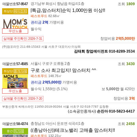
경기남부 화성시 향남읍 하길리1층
매물번호
57-9547
조회
1809
[특급,맘스터치]순익 1,000만원 이상!!
최상단
에이전트
패스트푸드
82.68㎡
권리금
2억
가맹비용
월수익
우선노출
창업비용
2억5,000만
실매물 주인확인:
2026-7-31
(주)점포라인 211-88-15343 서울 서초구 대표이사:이상희
김태회
창업에이전트
010-8289-3534
서울시 구로구 오류동 2층
매물번호
57-4585
조회
3430
구로 소사 최고입지! 맘스터치 ^^
최상단
중개거래
패스트푸드
148.76㎡
권리금
2억5,000만
가맹비용
월수익
1,559만
(
5.1
%)
보
5,000만
월
420만
우선노출
창업비용
3억
실매물 주인확인:
2026-7-20
부동산중개 씨에스라인 11650-2019-00264 서울 서초구 02-518-7787 김창환
(소속공인중개사)
손진아
010-5823-6417
충청남도 아산시 둔포면 석곡리1층
매물번호
58-4374
조회
2458
((충남아산))테크노밸리 고매출 맘스터치!!
중간
직거래
패스트푸드
132.23㎡