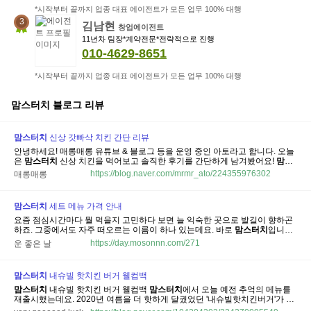
*시작부터 끝까지 업종 대표 에이전트가 모든 업무 100% 대행
3
김남현
창업에이전트
11년차 팀장*계약전문*전략적으로 진행
010-4629-8651
*시작부터 끝까지 업종 대표 에이전트가 모든 업무 100% 대행
맘스터치
블로그 리뷰
맘스터치
신상 갓빠삭 치킨 간단 리뷰
안녕하세요! 매롱매롱 유튜브 & 블로그 등을 운영 중인 아토라고 합니다. 오늘
은
맘스터치
신상 치킨을 먹어보고 솔직한 후기를 간단하게 남겨봤어요!
맘스
터치
갓빠삭 치킨 간단 리뷰 맵고 달콤한 양념치킨도 좋아하지만, 저는 바삭한
https://blog.naver.com/mrmr_ato/224355976302
매롱매롱
후라이드 치킨도 정말 좋아해요. 그런데 이번에
맘스터치
에서 '한 시간이 지나
도...
맘스터치
세트 메뉴 가격 안내
요즘 점심시간마다 뭘 먹을지 고민하다 보면 늘 익숙한 곳으로 발길이 향하곤
하죠. 그중에서도 자주 떠오르는 이름이 하나 있는데요. 바로
맘스터치
입니다.
다만 막상 주문하려고 하면 예전에 봤던 가격과 조금 달라서 당황하는 순간이
https://day.mosonnn.com/271
운 좋은 날
생기기도 합니다. 그럴 때는 무작정 화면만 넘겨보기보다,
맘스터치
세트 메
뉴...
맘스터치
내슈빌 핫치킨 버거 웰컴백
맘스터치
내슈빌 핫치킨 버거 웰컴백
맘스터치
에서 오늘 예전 추억의 메뉴를
재출시했는데요. 2020년 여름을 더 핫하게 달궜었던 '내슈빌핫치킨버거'가 오
늘 8월 6일 다시 돌아왔어요. ​ 오늘도 여전히 더운 날씨에 이열치열 맛있게 매