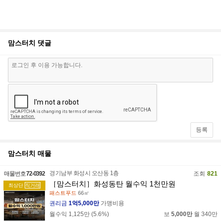
맘스터치
댓글
등록
맘스터치
매물
경기남부 화성시 오산동 1층
매물번호
72-0392
조회
821
［맘스터치］화성동탄 월수익 1천만원
최상단
직거래
패스트푸드
66㎡
권리금
1억5,000만
가맹비용
월수익
1,125만
(
5.6
%)
보
5,000만
월
340만