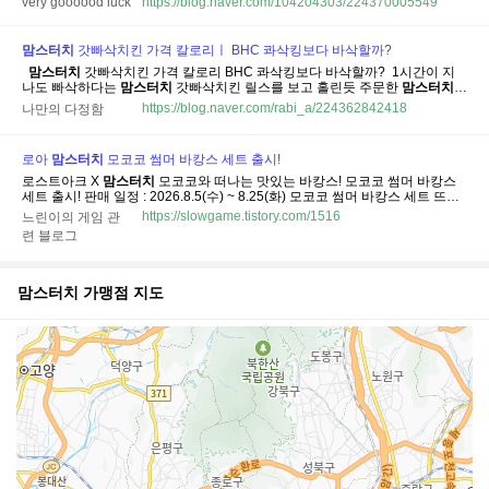
very goooood luck
https://blog.naver.com/104204303/224370005549
운 맛으로 점심 먹고왔어요. ​ 오늘 재출시한 내슈빌핫치킨버거 맛과 가격, 열량
등...
맘스터치
갓빠삭치킨 가격 칼로리ㅣ BHC 콰삭킹보다 바삭할까?
​ ​
맘스터치
갓빠삭치킨 가격 칼로리 BHC 콰삭킹보다 바삭할까? ​ 1시간이 지
나도 빠삭하다는
맘스터치
갓빠삭치킨 릴스를 보고 홀린듯 주문한
맘스터치
갓빠삭치킨 ​ 제 기준 치킨중에 제일 빠삭한건 BHC 콰삭킹인데 콰삭킹에 대적
https://blog.naver.com/rabi_a/224362842418
나만의 다정함
할 수 있을까 ? 궁금하기도하고, 8/31 까지 할인 행사를 하기에 주문해 보았습
니다 ​ 결론...
로아
맘스터치
모코코 썸머 바캉스 세트 출시!
로스트아크 X
맘스터치
모코코와 떠나는 맛있는 바캉스! 모코코 썸머 바캉스
세트 출시! 판매 일정 : 2026.8.5(수) ~ 8.25(화) 모코코 썸머 바캉스 세트 뜨거
운 여름, 모코코와 함께하는 썸머 바캉스! 모코코 썸머 바캉스 세트 주문하고
https://slowgame.tistory.com/1516
느린이의 게임 관
스프링 피규어 및 스페셜 쿠폰도 만나보세요! 판매 기간 : 2026.8.5(수) ~
련 블로그
8.25(화...
맘스터치
가맹점 지도