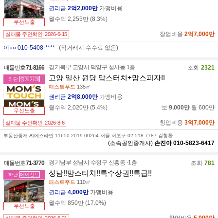
권리금
2억2,000만
가맹비용
월수익
2,255만
(
8.3
%)
우선노출
창업비용
2억7,000만
실매물 주인확인:
2026-6-15
이○○ 010-5408-****
(직거래시 수수료 없음)
경기북부 고양시 덕양구 성사동 1층
매물번호
71-8166
조회
2321
고양 일산 원당 맘스터치+맘스피자!!
하단
중개거래
패스트푸드
135㎡
권리금
2억8,000만
가맹비용
월수익
2,020만
(
5.4
%)
보
9,000만
월
600만
우선노출
창업비용
3억7,000만
실매물 주인확인:
2026-8-6
부동산중개 씨에스라인 11650-2019-00264 서울 서초구 02-518-7787 김창환
(소속공인중개사)
손진아
010-5823-6417
경기남부 성남시 수정구 신흥동 -1층
매물번호
71-3770
조회
781
성남!!맘스터치!!특수상권!!특급!!
하단
에이전트
패스트푸드
110㎡
권리금
4,000만
가맹비용
월수익
850만
(
17.0
%)
우선노출