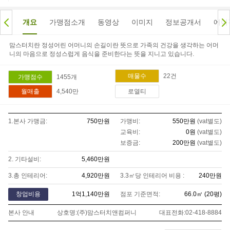
개요
가맹점소개
동영상
이미지
정보공개서
에이
맘스터치란 정성어린 어머니의 손길이란 뜻으로 가족의 건강을 생각하는 어머
니의 마음으로 정성스럽게 음식을 준비한다는 뜻을 지니고 있습니다.
22
건
매물수
1455
개
가맹점수
4,540만
월매출
로열티
1.본사 가맹금:
750만
원
가맹비:
550만
원
(vat별도)
교육비:
0
원
(vat별도)
보증금:
200만
원
(vat별도)
2. 기타설비:
5,460만
원
3.총 인테리어:
4,920만
원
3.3㎡당 인테리어 비용 :
240만
원
창업비용
1억1,140만
원
점포 기준면적:
66.0
㎡ (
20
평)
본사 안내
상호명:
(주)맘스터치앤컴퍼니
대표전화:
02-418-8884