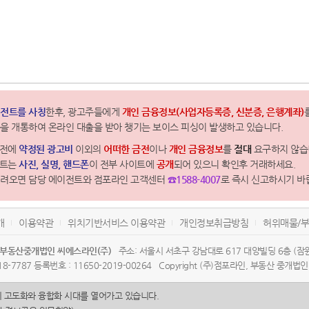
전트를 사칭
한후, 광고주들에게
개인 금융정보(사업자등록증, 신분증, 은행계좌)
을 개통하여 온라인 대출을 받아 챙기는 보이스 피싱이 발생하고 있습니다.
약전에
약정된 광고비
이외의
어떠한 금전
이나
개인 금융정보
를
절대
요구하지 않습
전트는
사진, 실명, 핸드폰
이 전부 사이트에
공개
되어 있으니 확인후 거래하세요.
걸려오면 담당 에이전트와 점포라인 고객센터
☎1588-4007
로 즉시 신고하시기 바
개
이용약관
위치기반서비스 이용약관
개인정보취급방침
허위매물/부
부동산중개법인 씨에스라인(주)
주소: 서울시 서초구 강남대로 617 대양빌딩 6층 (잠원동
18-7787 등록번호 : 11650-2019-00264 Copyright (주)점포라인, 부동산 중개
의 고도화와 융합화 시대를 열어가고 있습니다.