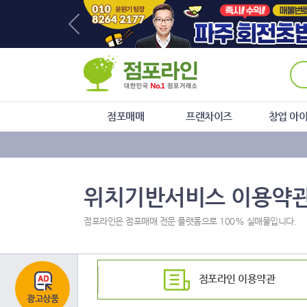
주
본
하
메
문
단
뉴
바
메
바
로
뉴
로
가
바
가
기
로
기
가
기
점포매매
프랜차이즈
창업 아
위치기반서비스 이용약
점포라인은 점포매매 전문 플랫폼으로 100% 실매물입니다.
점포라인 이용약관
광고상품