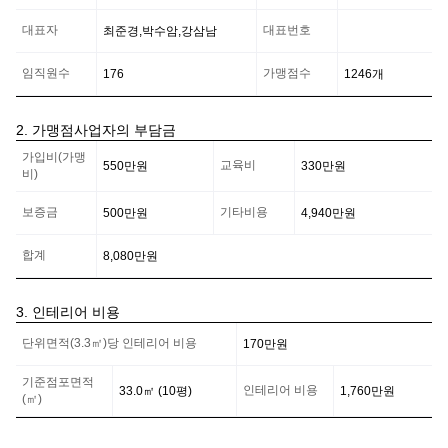
대표자
대표번호
최준경,박수암,강삼남
임직원수
가맹점수
176
1246
개
2. 가맹점사업자의 부담금
가
가입비(가맹
맹
교육비
550만
원
330만
원
비)
점
사
보증금
기타비용
500만
원
4,940만
원
업
자
의
합계
8,080만
원
부
담
금
3. 인테리어 비용
정
인
보
단위면적(3.3㎡)당 인테리어 비용
170만
원
테
리
어
기준점포면적
인테리어 비용
33.0
㎡ (
10
평)
1,760만
원
비
(㎡)
용
정