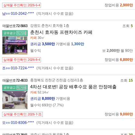
창업비용
2,900만
실매물 주인확인:
2026-6-4
남○○ 010-2042-****
(직거래시 수수료 없음)
강원도 춘천시 효자동 1층
매물번호
72-5663
조회
5
춘천시 효자동 프랜차이즈 카페
공유광고
직거래
카페
30㎡
권리금
3,500만
가맹비용
1,300만
월수익
보
2,000만
월
90만
창업비용
6,800만
실매물 주인확인:
2026-8-4
조○○ 010-7224-****
(직거래시 수수료 없음)
충청북도 진천군 진천읍 신정리1층
매물번호
72-4633
조회
15
4차선 대로변! 공장 배후수요 품은 안정매출
공유광고
직거래
카페
52.14㎡
권리금
8,000만
가맹비용
월수익
693만
(
7.7
%)
창업비용
9,000만
실매물 주인확인:
2026-7-21
오○○ 010-8306-****
(직거래시 수수료 없음)
광주시 광산구 월곡동 1층
매물번호
72-3841
조회
30