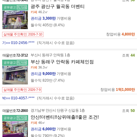
광주 광산구 월곡동 더벤티
공유광고
직거래
카페
46.2㎡
권리금
3,300만
가맹비용
월수익
405만
(
8.4
%)
창업비용
4,800만
실매물 주인확인:
2026-7-10
기○○ 010-2456-****
(직거래시 수수료 없음)
부산시 동래구 안락동 1층
매물번호
72-3712
조회
44
부산 동래구 안락동 카페체인점
공유광고
직거래
카페
36.3㎡
권리금
9,000만
가맹비용
월수익
820만
(
7.4
%)
창업비용
1억1,000만
실매물 주인확인:
2026-7-9
박○○ 010-4057-****
(직거래시 수수료 없음)
경기남부 안산시 단원구 신길동 1층
매물번호
72-2860
조회
50
안산!더벤티!!상위매출!!좋은 조건!
공유광고
직거래
카페
46㎡
권리금
6,000만
가맹비용
월수익
790만
(
9.2
%)