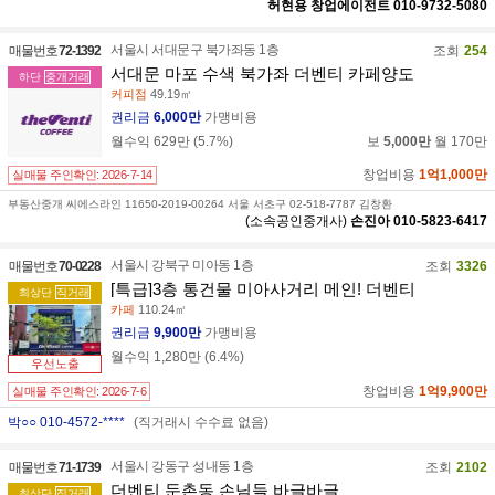
허현용
창업에이전트
010-9732-5080
서울시 서대문구 북가좌동 1층
매물번호
72-1392
조회
254
서대문 마포 수색 북가좌 더벤티 카페양도
하단
중개거래
커피점
49.19㎡
권리금
6,000만
가맹비용
월수익
629만
(
5.7
%)
보
5,000만
월
170만
창업비용
1억1,000만
실매물 주인확인:
2026-7-14
부동산중개 씨에스라인 11650-2019-00264 서울 서초구 02-518-7787 김창환
(소속공인중개사)
손진아
010-5823-6417
서울시 강북구 미아동 1층
매물번호
70-0228
조회
3326
[특급]3층 통건물 미아사거리 메인! 더벤티
최상단
직거래
카페
110.24㎡
권리금
9,900만
가맹비용
월수익
1,280만
(
6.4
%)
우선노출
창업비용
1억9,900만
실매물 주인확인:
2026-7-6
박○○ 010-4572-****
(직거래시 수수료 없음)
서울시 강동구 성내동 1층
매물번호
71-1739
조회
2102
더벤티 둔촌동 손님들 바글바글
최상단
직거래