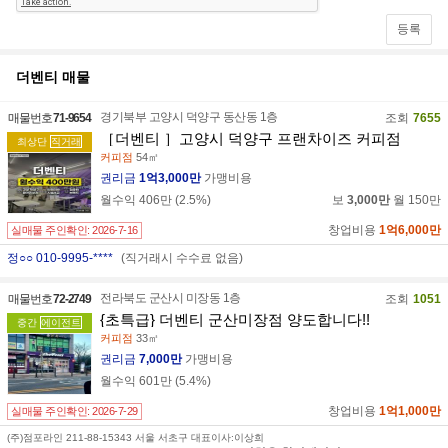
등록
더벤티
매물
경기북부 고양시 덕양구 동산동 1층
매물번호
71-9654
조회
7655
［더벤티 ］고양시 덕양구 프랜차이즈 커피점
최상단
직거래
커피점
54㎡
권리금
1억3,000만
가맹비용
월수익
406만
(
2.5
%)
보
3,000만
월
150만
창업비용
1억6,000만
실매물 주인확인:
2026-7-16
정○○ 010-9995-****
(직거래시 수수료 없음)
전라북도 군산시 미장동 1층
매물번호
72-2749
조회
1051
{초특급} 더벤티 군산미장점 양도합니다!!
중간
에이전트
커피점
33㎡
권리금
7,000만
가맹비용
월수익
601만
(
5.4
%)
창업비용
1억1,000만
실매물 주인확인:
2026-7-29
(주)점포라인 211-88-15343 서울 서초구 대표이사:이상희