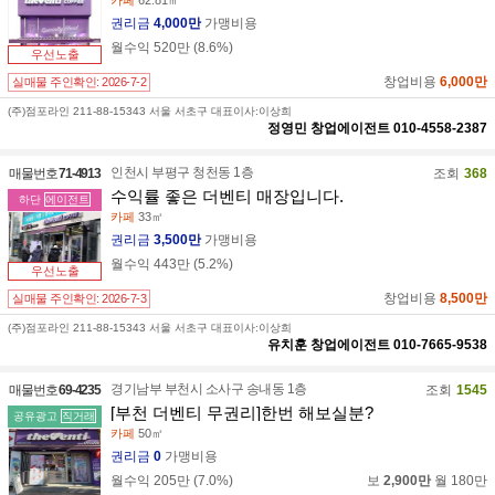
권리금
4,000만
가맹비용
월수익
520만
(
8.6
%)
우선노출
창업비용
6,000만
실매물 주인확인:
2026-7-2
(주)점포라인 211-88-15343 서울 서초구 대표이사:이상희
정영민
창업에이전트
010-4558-2387
인천시 부평구 청천동 1층
매물번호
71-4913
조회
368
수익률 좋은 더벤티 매장입니다.
하단
에이전트
카페
33㎡
권리금
3,500만
가맹비용
월수익
443만
(
5.2
%)
우선노출
창업비용
8,500만
실매물 주인확인:
2026-7-3
(주)점포라인 211-88-15343 서울 서초구 대표이사:이상희
유치훈
창업에이전트
010-7665-9538
경기남부 부천시 소사구 송내동 1층
매물번호
69-4235
조회
1545
[부천 더벤티 무권리]한번 해보실분?
공유광고
직거래
카페
50㎡
권리금
0
가맹비용
월수익
205만
(
7.0
%)
보
2,900만
월
180만