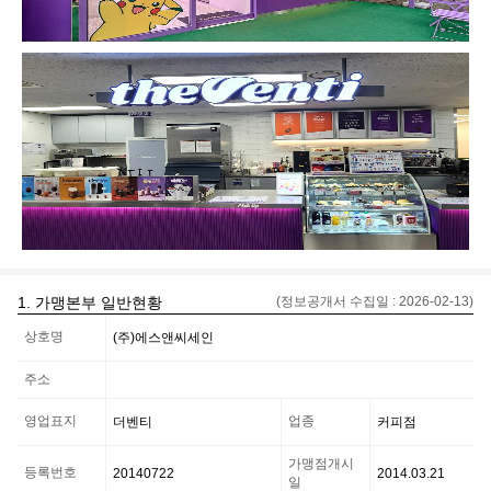
1. 가맹본부 일반현황
(정보공개서 수집일 :
2026-02-13
)
가
상호명
(주)에스앤씨세인
맹
본
부
주소
일
반
영업표지
업종
더벤티
커피점
현
황
가맹점개시
정
등록번호
20140722
2014.03.21
일
보