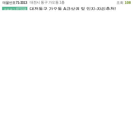
대전시 동구 가오동 1층
매물번호
71-3313
조회
108
대전동구 가오동 A급상권 및 입지-자리추천!
공유광고
직거래
상가임대
43㎡
권리금
1억2,000만
가맹비용
월수익
116만
(
0.5
%)
보
1억
월
700만
창업비용
2억2,000만
실매물 주인확인:
2026-6-1
길○○ 010-7407-****
(직거래시 수수료 없음)
경기남부 용인시 처인구 고림동 1층
매물번호
71-2533
조회
93
[용인] 신축아파트 독점카페
공유광고
직거래
카페
26.3㎡
권리금
8,500만
가맹비용
월수익
670만
(
5.8
%)
창업비용
1억1,500만
실매물 주인확인:
2026-5-11
김○○ 010-6352-****
(직거래시 수수료 없음)
인천시 부평구 부평동 1층
매물번호
70-0594
조회
570
((부평))최저가 더벤티 창업 양도양수
공유광고
직거래
카페
37㎡
권리금
1,500만
가맹비용