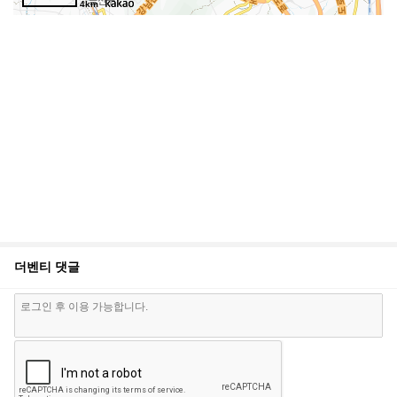
4km
더벤티
댓글