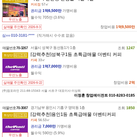
커피점
57㎡
권리금
1억6,500만
가맹비용
월수익
705만
(
3.6
%)
우선노출
창업비용
1억9,500만
실매물 주인확인:
2026-8-3
심○○ 010-3181-****
(직거래시 수수료 없음)
서울시 성북구 동선동1가 1층
매물번호
70-3267
조회
1247
[강력추천]성북구1등 초특급매물 더벤티 커피
최상단
에이전트
카페
33㎡
권리금
1억7,000만
가맹비용
월수익
우선노출
창업비용
2억
실매물 주인확인:
2026-6-22
(주)점포라인 211-88-15343 서울 서초구 대표이사:이상희
이정훈
창업에이전트
010-8283-0185
경기남부 용인시 기흥구 영덕동 1층
매물번호
70-3087
조회
1850
[강력추천]용인1등 초특급매물 더벤티커피
최상단
에이전트
카페
56.53㎡
권리금
7,000만
가맹비용
월수익
590만
(
5.9
%)
우선노출