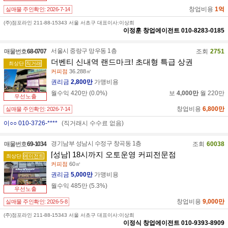
창업비용
1억
실매물 주인확인:
2026-7-14
(주)점포라인 211-88-15343 서울 서초구 대표이사:이상희
이정훈
창업에이전트
010-8283-0185
서울시 중랑구 망우동 1층
매물번호
68-0707
조회
2751
더벤티 신내역 랜드마크! 초대형 특급 상권
최상단
직거래
커피점
36.288㎡
권리금
2,800만
가맹비용
월수익
420만
(
0.0
%)
보
4,000만
월
220만
우선노출
창업비용
6,800만
실매물 주인확인:
2026-7-14
이○○ 010-3726-****
(직거래시 수수료 없음)
경기남부 성남시 수정구 창곡동 1층
매물번호
69-1034
조회
60038
[성남] 18시까지 오토운영 커피전문점
최상단
에이전트
커피점
60㎡
권리금
5,000만
가맹비용
월수익
485만
(
5.3
%)
우선노출
창업비용
9,000만
실매물 주인확인:
2026-5-8
(주)점포라인 211-88-15343 서울 서초구 대표이사:이상희
이정식
창업에이전트
010-9393-8909