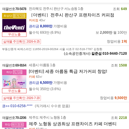
전라북도 전주시 완산구 서노송동 1층
매물번호
70-5478
조회
649
［더벤티］전주시 완산구 프랜차이즈 커피점
최상단
중개거래
커피점
43㎡
권리금
8,000만
가맹비용
월수익
693만
(
6.9
%)
보
2,000만
월
100만
우선노출
창업비용
1억
실매물 주인확인:
2026-6-25
부동산중개 씨에스라인 11650-2019-00264 서울 서초구 02-518-7787 김창환
(소속공인중개사)
길준섭
010-9440-7120
세종시 아름동 1층
매물번호
69-9164
조회
1508
[더벤티] 세종 아름동 특급 저가커피 창업!
하단
직거래
카페
63㎡
권리금
6,500만
가맹비용
월수익
350만
(
3.6
%)
우선노출
창업비용
9,500만
실매물 주인확인:
2026-7-20
권○○ 010-6258-****
(직거래시 수수료 없음)
제주도 제주시 노형동 1층
매물번호
70-2206
조회
2218
제주 노형동 상권최상 프랜차이즈 카페 더벤티
하단
에이전트
카페
62.81㎡