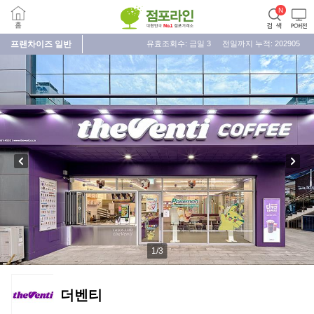
프랜차이즈
일반
유효조회수: 금일
3
전일까지 누적:
202905
1
/
3
더벤티