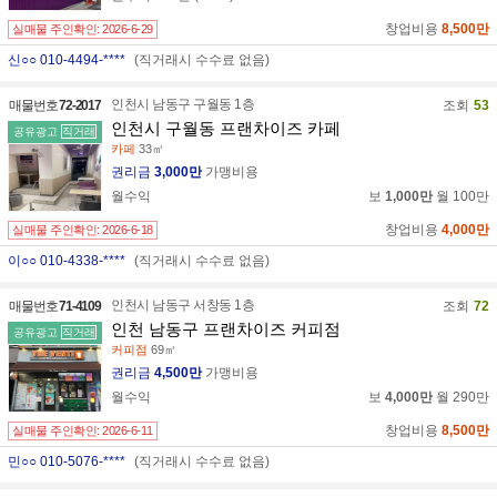
창업비용
8,500만
실매물 주인확인:
2026-6-29
신○○ 010-4494-****
(직거래시 수수료 없음)
인천시 남동구 구월동 1층
매물번호
72-2017
조회
53
인천시 구월동 프랜차이즈 카페
공유광고
직거래
카페
33㎡
권리금
3,000만
가맹비용
월수익
보
1,000만
월
100만
창업비용
4,000만
실매물 주인확인:
2026-6-18
이○○ 010-4338-****
(직거래시 수수료 없음)
인천시 남동구 서창동 1층
매물번호
71-4109
조회
72
인천 남동구 프랜차이즈 커피점
공유광고
직거래
커피점
69㎡
권리금
4,500만
가맹비용
월수익
보
4,000만
월
290만
창업비용
8,500만
실매물 주인확인:
2026-6-11
민○○ 010-5076-****
(직거래시 수수료 없음)