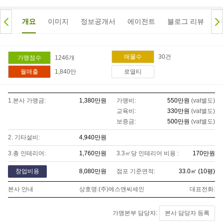
개요
이미지
정보공개서
에이전트
블로그 리뷰
가
30
건
매물수
1246
개
가맹점수
1,840만
월매출
로열티
1.본사 가맹금:
1,380만
원
가맹비:
550만
원
(vat별도)
교육비:
330만
원
(vat별도)
보증금:
500만
원
(vat별도)
2. 기타설비:
4,940만
원
3.총 인테리어:
1,760만
원
3.3㎡당 인테리어 비용 :
170만
원
창업비용
8,080만
원
점포 기준면적:
33.0
㎡ (
10
평)
본사 안내
상호명:
(주)에스앤씨세인
대표전화:
가맹본부 담당자:
본사 담당자 등록