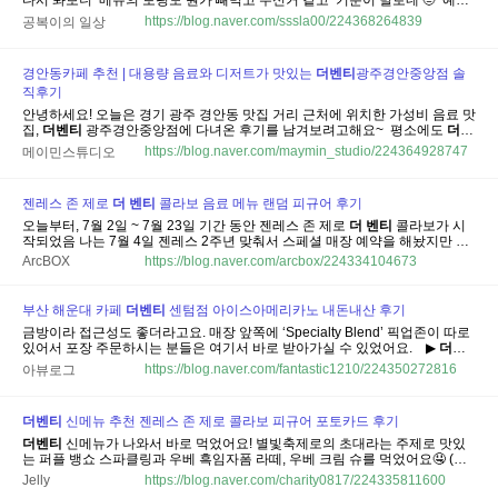
다시 봐보니 ​ 메뉴의 토핑도 뭔가 빼먹고 주신거 같고 ​ 기분이 별로네 🤨 ​ 예전
엔
더
벤티
엄청 좋아해서 많이 이용해서 ​ 애착형성(?)이 된 브랜드 인데 ​ 이 매
https://blog.naver.com/sssla00/224368264839
공복이의 일상
장만 이런 경우 일 수 있으니 ​ 다음에
더
벤티
를 간다면 다른 매장을 가지뭐ㅎ
ㅎ...
경안동카페 추천 | 대용량 음료와 디저트가 맛있는
더
벤티
광주경안중앙점 솔
직후기
안녕하세요! 오늘은 경기 광주 경안동 맛집 거리 근처에 위치한 가성비 음료 맛
집,
더
벤티
광주경안중앙점에 다녀온 후기를 남겨보려고해요~ ​ 평소에도
더
벤
티
는 양도 푸짐하고 맛도 좋아서 자주 이용하는 편인데요, 이번에 다녀온 광주
https://blog.naver.com/maymin_studio/224364928747
메이민스튜디오
경안중앙점은 매장도 깔끔하고 직원분들도 친절하셔서 방문하는 내내 기분이
참...
젠레스 존 제로
더
벤티
콜라보 음료 메뉴 랜덤 피규어 후기
오늘부터, 7월 2일 ~ 7월 23일 기간 동안 젠레스 존 제로
더
벤티
콜라보가 시
작되었음 나는 7월 4일 젠레스 2주년 맞춰서 스페셜 매장 예약을 해놨지만 그
래도 첫날 후기는 못 참는다!! 그래서 바로
더
벤티
가서 콜라보 메뉴 포장해왔
ArcBOX
https://blog.naver.com/arcbox/224334104673
고 상세 공지는 아래 페이지 참고하면 됨. ​ ✨별빛 축제로의 초대 ✨ 젠레스 존
제로 X...
부산 해운대 카페
더
벤티
센텀점 아이스아메리카노 내돈내산 후기
금방이라 접근성도 좋더라고요. 매장 앞쪽에 ‘Specialty Blend’ 픽업존이 따로
있어서 포장 주문하시는 분들은 여기서 바로 받아가실 수 있었어요. ​ ​ ​ ▶
더
벤
티
앱 신규회원 쿠폰으로 아메리카노 주문 ​ ​
더
벤티
! 신규 회원가입했더니 신
https://blog.naver.com/fantastic1210/224350272816
아뷰로그
규회원전용 아메리카노 쿠폰이 바로 발급되더라고요. ​ ​ 아이스로 변경하면...
더
벤티
신메뉴 추천 젠레스 존 제로 콜라보 피규어 포토카드 후기
더
벤티
신메뉴가 나와서 바로 먹었어요! 별빛축제로의 초대라는 주제로 맛있
는 퍼플 뱅쇼 스파클링과 우베 흑임자폼 라떼, 우베 크림 슈를 먹었어요🤤 (행
사 기간7월2일~23일) 콜라보 신메뉴가 다양하죠 이번 신메뉴는 젠레스 존 제
Jelly
https://blog.naver.com/charity0817/224335811600
로와 콜라보한 시즌 메뉴라 게임을 좋아하시는분들은 꼭 달려가서 예쁜 피규