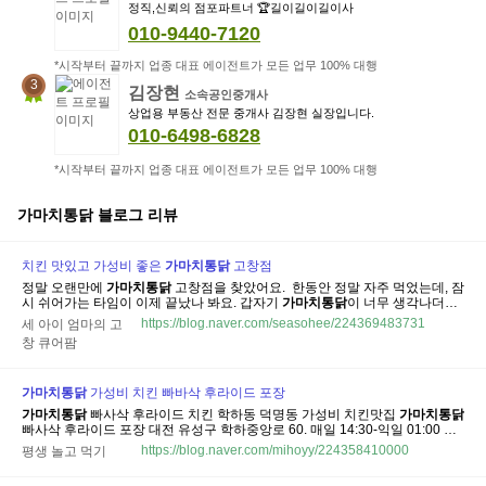
정직,신뢰의 점포파트너 🏆길이길이길이사
010-9440-7120
*시작부터 끝까지 업종 대표 에이전트가 모든 업무 100% 대행
3
김장현
소속공인중개사
상업용 부동산 전문 중개사 김장현 실장입니다.
010-6498-6828
*시작부터 끝까지 업종 대표 에이전트가 모든 업무 100% 대행
가마치통닭
블로그 리뷰
치킨 맛있고 가성비 좋은
가마치
통닭
고창점
정말 오랜만에
가마치
통닭
고창점을 찾았어요. ​ 한동안 정말 자주 먹었는데, 잠
시 쉬어가는 타임이 이제 끝났나 봐요. 갑자기
가마치
통닭
이 너무 생각나더라
고요. 그래서
가마치
통닭
고창점에 전화해서
통닭
2마리를 튀겨 달라고 주문
https://blog.naver.com/seasohee/224369483731
세 아이 엄마의 고
했어요. 🍗
가마치
통닭
고창점 ​ 🕒 영업시간 10시 30분 ~ 22시 30분 (라스트
창 큐어팜
오더...
가마치
통닭
가성비 치킨 빠바삭 후라이드 포장
가마치
통닭
빠사삭 후라이드 치킨 학하동 덕명동 가성비 치킨맛집
가마치
통닭
빠사삭 후라이드 포장 대전 유성구 학하중앙로 60. 매일 14:30-익일 01:00 아
파트 상가 주차장 이용 아파트 상가 화장실 이용 홀 매장 좌석 있음 1주일에 한
https://blog.naver.com/mihoyy/224358410000
평생 놀고 먹기
번 정도는 꼭 먹는
가마치
통닭
입니다. 다이어트한다는 생각으로 튀김옷이 거
의 없는...