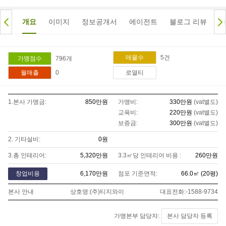
개요
이미지
정보공개서
에이전트
블로그 리뷰
가
5
건
매물수
796
개
가맹점수
월매출
0
로열티
1.본사 가맹금:
850만
원
가맹비:
330만
원
(vat별도)
교육비:
220만
원
(vat별도)
보증금:
300만
원
(vat별도)
2. 기타설비:
0
원
3.총 인테리어:
5,320만
원
3.3㎡당 인테리어 비용 :
260만
원
창업비용
6,170만
원
점포 기준면적:
66.0
㎡ (
20
평)
본사 안내
상호명:
(주)티지와이
대표전화:
-1588-9734
가맹본부 담당자:
본사 담당자 등록