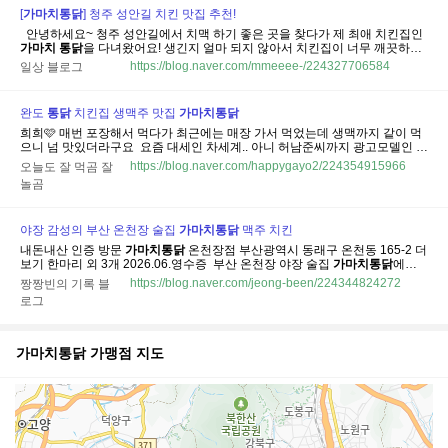
[
가마치
통닭
] 청주 성안길 치킨 맛집 추천!
​ ​ 안녕하세요~ 청주 성안길에서 치맥 하기 좋은 곳을 찾다가 제 최애 치킨집인
가마치
통닭
을 다녀왔어요! 생긴지 얼마 되지 않아서 치킨집이 너무 깨끗하고
분위기도 좋고 무엇보다 빔 프로젝터가 있어서 야구 시즌에 방문하기에 너무
https://blog.naver.com/mmeeee-/224327706584
일상 블로그
좋겠더라고요 후기 들려드릴게요🌟 ​ ​ ​ ​ 🔆영업시간:매일 16:00 - 다음날 01:00
00:30...
완도
통닭
치킨집 생맥주 맛집
가마치
통닭
희희🩷 매번 포장해서 먹다가 최근에는 매장 가서 먹었는데 생맥까지 같이 먹
으니 넘 맛있더라구요 ​ 요즘 대세인 차세계.. 아니 허남준씨까지 광고모델인
가
마치
통닭
! ​ 바~~로 포스팅 낋여옴 ​ ​ ​ ​ 영업시간 15:00 - 24:00 주방마감 23:00
https://blog.naver.com/happygayo2/224354915966
오늘도 잘 먹곰 잘
매주 일요일 정기휴무 참고해주세요 ​ 주문은 각 테이블에 비치된 키오스크로
놀곰
해...
야장 감성의 부산 온천장 술집
가마치
통닭
맥주 치킨
내돈내산 인증 방문
가마치
통닭
온천장점 부산광역시 동래구 온천동 165-2 더
보기 한마리 외 3개 2026.06.영수증 ​ 부산 온천장 야장 술집
가마치
통닭
에서
의 치킨과 맥주 방문일 2026년 6월 11일
가마치
통닭
온천장점 주소 : 부산 동
https://blog.naver.com/jeong-been/224344824272
짱짱빈의 기록 블
래구 금강공원로 10-1 영업시간 : 매일 16:00~다음 날 00:30 가게 번호 : 051-
로그
556-7292...
가마치통닭
가맹점 지도