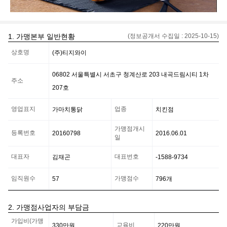
1. 가맹본부 일반현황
(정보공개서 수집일 :
2025-10-15
)
가
상호명
(주)티지와이
맹
본
부
06802 서울특별시 서초구 청계산로 203 내곡드림시티 1차
일
주소
207호
반
현
황
영업표지
업종
가마치통닭
치킨점
정
보
가맹점개시
등록번호
20160798
2016.06.01
일
대표자
대표번호
김재곤
-1588-9734
임직원수
가맹점수
57
796
개
2. 가맹점사업자의 부담금
가
가입비(가맹
맹
교육비
330만
원
220만
원