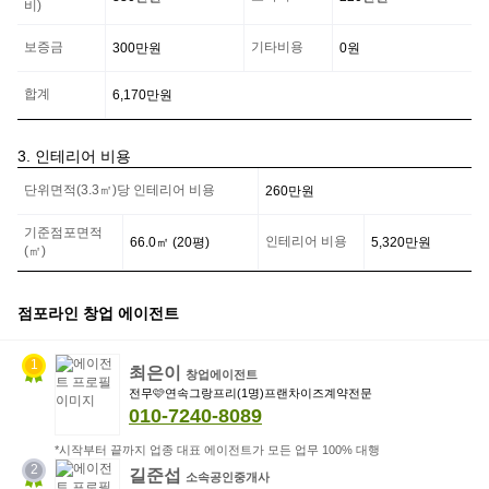
비)
점
사
보증금
기타비용
300만
원
0
원
업
자
의
합계
6,170만
원
부
담
금
3. 인테리어 비용
정
인
보
단위면적(3.3㎡)당 인테리어 비용
260만
원
테
리
어
기준점포면적
인테리어 비용
66.0
㎡ (
20
평)
5,320만
원
비
(㎡)
용
정
보
점포라인 창업 에이전트
1
최은이
창업에이전트
전무🩷연속그랑프리(1명)프랜차이즈계약전문
010-7240-8089
*시작부터 끝까지 업종 대표 에이전트가 모든 업무 100% 대행
2
길준섭
소속공인중개사