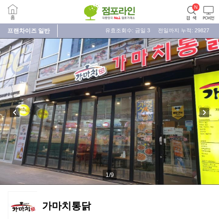
프랜차이즈
일반
유효조회수: 금일
3
전일까지 누적:
29827
1
/
9
가마치통닭