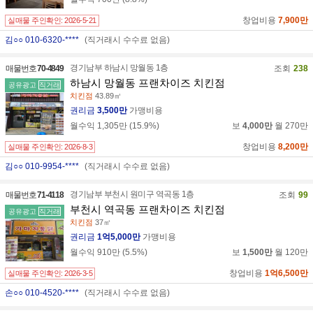
창업비용
7,900만
실매물 주인확인:
2026-5-21
김○○ 010-6320-****
(직거래시 수수료 없음)
경기남부 하남시 망월동 1층
매물번호
70-4849
조회
238
하남시 망월동 프랜차이즈 치킨점
공유광고
직거래
치킨점
43.89㎡
권리금
3,500만
가맹비용
월수익
1,305만
(
15.9
%)
보
4,000만
월
270만
창업비용
8,200만
실매물 주인확인:
2026-8-3
김○○ 010-9954-****
(직거래시 수수료 없음)
경기남부 부천시 원미구 역곡동 1층
매물번호
71-4118
조회
99
부천시 역곡동 프랜차이즈 치킨점
공유광고
직거래
치킨점
37㎡
권리금
1억5,000만
가맹비용
월수익
910만
(
5.5
%)
보
1,500만
월
120만
창업비용
1억6,500만
실매물 주인확인:
2026-3-5
손○○ 010-4520-****
(직거래시 수수료 없음)