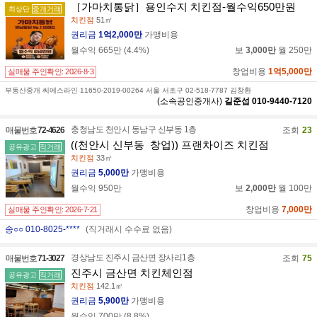
［가마치통닭］용인수지 치킨점-월수익650만원
최상단
중개거래
치킨점
51㎡
권리금
1억2,000만
가맹비용
월수익
665만
(
4.4
%)
보
3,000만
월
250만
창업비용
1억5,000만
실매물 주인확인:
2026-8-3
부동산중개 씨에스라인 11650-2019-00264 서울 서초구 02-518-7787 김창환
(소속공인중개사)
길준섭
010-9440-7120
충청남도 천안시 동남구 신부동 1층
매물번호
72-4626
조회
23
((천안시 신부동_창업)) 프랜차이즈 치킨점
공유광고
직거래
치킨점
33㎡
권리금
5,000만
가맹비용
월수익
950만
보
2,000만
월
100만
창업비용
7,000만
실매물 주인확인:
2026-7-21
송○○ 010-8025-****
(직거래시 수수료 없음)
경상남도 진주시 금산면 장사리1층
매물번호
71-3027
조회
75
진주시 금산면 치킨체인점
공유광고
직거래
치킨점
142.1㎡
권리금
5,900만
가맹비용
월수익
700만
(
8.8
%)