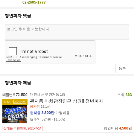
02-2605-1777
청년피자 등촌점
청년피자
댓글
서울 강서구 공항대로57길 27
서울 강서구 등촌동 646-39
02-2658-7328
청년피자 발산점
서울 강서구 강서로45길 174
서울 강서구 내발산동 689-1
02-2664-6738
청년피자 수유점
등록
서울 강북구 덕릉로 66
서울 강북구 수유동 48-20
02-989-9109
청년피자
매물
청년피자 신림점
대전시 서구 관저동 1층
매물번호
72-1520
조회
363
서울 관악구 미성3길 21
서울 관악구 신림동 727-42
관저동 마치광장인근 상권!! 청년피자
최상단
에이전트
02-865-9109
피자점
28.1㎡
권리금
3,500만
가맹비용
청년피자 봉천점
월수익
524만
(
11.6
%)
서울 관악구 남부순환로 1702
서울 관악구 봉천동 945-1
창업비용
4,500만
실매물 주인확인:
2026-7-14
02-874-8418