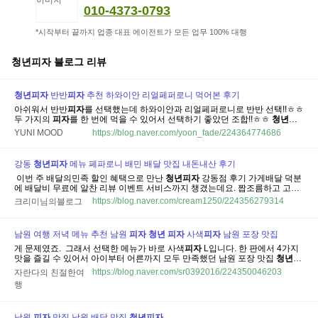
010-4373-0793
*시작부터 끝까지 업종 대표 에이전트가 모든 업무 100% 대행
청년피자
블로그 리뷰
청년
피자
반반
피자
추천 하와이안 리얼페퍼로니 먹어본 후기
아쉬워서 반반
피자
를 선택했는데 하와이안과 리얼페퍼로니로 반반 선택!!ㅎㅎ
두 가지의
피자
를 한 번에 먹을 수 있어서 선택하기 좋았던 조합!!ㅎㅎ
청년
피
자
먹어본 솔직후기 남겨볼게요 ㅎㅎ ​ ​ ​ ​ 때마침 쿠팡 이츠에서 7천원즉시 할인
YUNI MOOD
https://blog.naver.com/yoon_fade/224364774686
이라는 대박 소식!!! ㅎㅎ 어쩜 이렇게 상황이 잘 맞아떨어지는지 이건 시켜...
강동
청년
피자
메뉴 페파로니 배민 배달 맛집 내돈내산 후기
​ 이번 주 배달의민족 할인 혜택으로 만난
청년
피자
강동점 후기 가게배달 덕분
에 배달비 무료에 알찬 리뷰 이벤트 서비스까지 챙겼는데요. 짭조름하고 고소
해서 질리지 않는 베스트 메뉴 '리얼페퍼로니' 내돈내산 리뷰 시작할게요 ​
청년
https://blog.naver.com/cream1250/224356279314
크리미님의블로그
피자
강동점 영업정보 📍주소: 천호동 55-18 ⏳️영업시간: 매일 12:00 ~23:30...
남원 여행 저녁 메뉴 추천 남원
피자
청년
피자
사색
피자
남원 포장 맛집
게 문제였죠. ​ 그래서 선택한 메뉴가 바로 사색
피자
L입니다. 한 판에서 4가지
맛을 즐길 수 있어서 아이부터 어른까지 모두 만족했던 남원 포장 맛집
청년
피
자
후기를 소개해 볼게요. ​ ​ 📍위치 전북특별자치도 남원시 시청로 28 ⏰시간
https://blog.naver.com/sr0392016/224350046203
자란다의 친절한여
11:00 ~ 23:00 ☎️연락처 063-634-8200 배민 어플 포장 배달 가능 🚗주차 매장
행
앞 도로...
남원
피자
맛집 남원 배달 맛집
청년
피자