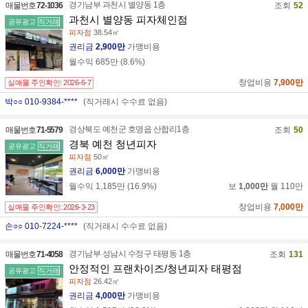
경기남부 과천시 별양동 1층
매물번호
72-1036
청년피자 사당방배점
조회
52
서울 동작구 사당로27길 17
과천시 별양동 피자체인점
공유광고
직거래
서울 동작구 사당동 150-13
피자점
38.54㎡
02-532-9109
권리금
2,900만
가맹비용
월수익
685만
(
8.6
%)
청년피자 상도점
서울 동작구 성대로1길 18
창업비용
7,900만
실매물 주인확인:
2026-6-7
서울 동작구 상도동 242-87
02-3280-9109
박○○ 010-9384-****
(직거래시 수수료 없음)
청년피자 DMC월드컵점
경상북도 예천군 호명읍 산합리1층
매물번호
71-5579
조회
50
서울 서대문구 응암로2길 13-1
경북 예천 청년피자
공유광고
직거래
서울 서대문구 북가좌동 295-16
피자점
50㎡
02-375-5556
권리금
6,000만
가맹비용
청년피자 홍은홍제점
월수익
1,185만
(
16.9
%)
보
1,000만
월
110만
서울 서대문구 세검정로1길 86
서울 서대문구 홍은동 48
창업비용
7,000만
실매물 주인확인:
2026-3-23
02-395-2828
손○○ 010-7224-****
(직거래시 수수료 없음)
청년피자 행당점
서울 성동구 무학봉길 54-1
경기남부 성남시 수정구 태평동 1층
매물번호
71-4058
조회
131
서울 성동구 하왕십리동 980-47
안정적인 프랜차이즈/청년피자 태평점
공유광고
직거래
02-2291-7739
피자점
26.42㎡
권리금
4,000만
가맹비용
청년피자 성북구점