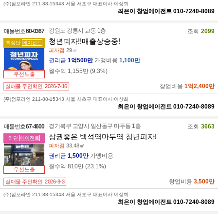
(주)점포라인 211-88-15343 서울 서초구 대표이사:이상희
최은이
창업에이전트
010-7240-8089
청년피자 중곡점
서울 광진구 능동로 356
서울 광진구 중곡동 41-37
강원도 강릉시 교동 1층
매물번호
60-0367
조회
2099
02-454-9109
청년피자!!매출상승중!
최상단
에이전트
피자점
29㎡
청년피자 구의점
권리금
1억500만
가맹비용
1,100만
서울 광진구 구의강변로 85
서울 광진구 구의동 217-15
월수익
1,155만
(
9.3
%)
우선노출
02-543-9109
창업비용
1억2,400만
실매물 주인확인:
2026-7-16
청년피자 개봉오류점
(주)점포라인 211-88-15343 서울 서초구 대표이사:이상희
서울 구로구 고척로 101
최은이
창업에이전트
010-7240-8089
서울 구로구 개봉동 63-35
02-2612-1777
경기북부 고양시 일산동구 마두동 1층
매물번호
67-4600
조회
3663
상권좋은 백석역마두역 청년피자!
청년피자 금천구점
하단
에이전트
피자점
33.48㎡
서울 금천구 시흥대로 179
서울 금천구 시흥동 987
권리금
1,500만
가맹비용
02-892-5006
월수익
810만
(
23.1
%)
우선노출
청년피자 장안점
창업비용
3,500만
실매물 주인확인:
2026-8-3
서울 동대문구 한천로 170
(주)점포라인 211-88-15343 서울 서초구 대표이사:이상희
서울 동대문구 장안동 125-19
최은이
창업에이전트
010-7240-8089
02-3394-6667