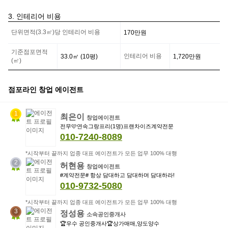
담
금
3. 인테리어 비용
정
인
보
단위면적(3.3㎡)당 인테리어 비용
170만
원
테
리
어
기준점포면적
인테리어 비용
33.0
㎡ (
10
평)
1,720만
원
비
(㎡)
용
정
보
점포라인 창업 에이전트
1
최은이
창업에이전트
전무🩷연속그랑프리(1명)프랜차이즈계약전문
010-7240-8089
*시작부터 끝까지 업종 대표 에이전트가 모든 업무 100% 대행
2
허현용
창업에이전트
#계약전문# 항상 담대하고 담대하며 담대하라!
010-9732-5080
*시작부터 끝까지 업종 대표 에이전트가 모든 업무 100% 대행
3
정성용
소속공인중개사
🏆우수 공인중개사🏆상가매매,양도양수