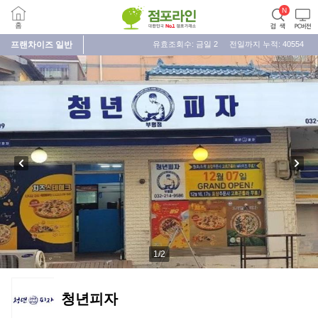
프랜차이즈
일반
유효조회수: 금일
2
전일까지 누적:
40554
1
/
2
청년피자