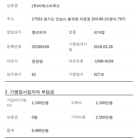
가
상호명
(주)비에스비푸드
맹
본
부
주소
17553 경기도 안성시 원곡면 지문로 203-86 (지문리 797)
일
반
영업표지
업종
청년피자
피자점
현
황
정
가맹점개시
등록번호
20180249
2018.03.29
보
일
대표자
대표번호
정관영
-1588-9109
임직원수
가맹점수
62
327
개
2. 가맹점사업자의 부담금
가
가입비(가맹
맹
교육비
1,100만
원
1,100만
원
비)
점
사
보증금
기타비용
0
원
2,550만
원
업
자
의
합계
6,480만
원
부