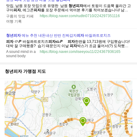
맛집, 남원 포장 맛집으로 유명한 ​ 남원
청년
피자
에서 토핑이 드음뿍 올라간 고
구마
피자
, 에그콘
피자
를 포장 주문해서 먹어본 후기를 적어보겠습니다! 남원
청년
피자
가게 정보 ​ ⏰ 영업시간 일~화 11시-23시 (매주 수요일 휴무) ​ 🚘 주
https://blog.naver.com/rudtn0710/224297351116
구름의 맛집 카페
차 가게 앞 갓길주차 ​ 📍주소 전북 남원시 시청로 28 ​ ​ 가게 외부 모습 ​ 남원
청
여행 기록
년
피자
...
청년
피자
메뉴 추천 내돈내산 반반 진짜감자
피자
바질콰트로치즈
피자
🥔🍕 바질콰트로치즈
피자
🧀🍕 ​ ​ ​ ​
피자
한판을 13,713원에 구입했습니다!
대박 잘 구매했죵? ​ 습기 때문인지 이날
피자
박스가 조금 울어서(?) 도착했지
만 !! ​ 맛에는 문제 없었습니당! 처음 만나는
청년
피자
!!!! 언박싱 진짜감자
피자
A sound mind in a
https://blog.naver.com/iseeyou11/224367936165
& 바질콰트로치즈
피자
​ ​ 일단 둘다 무난무난하게 맛있어서
청년
피자
메뉴로
sound body
추천...
청년피자
가맹점 지도
2