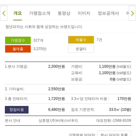
개요
가맹점소개
동영상
이미지
정보공개서
에이
청년피자는 사회와 함께 성장하는 브랜드입니다.
7
건
매물수
327
개
가맹점수
3,370만
월매출
로열티
1.본사 가맹금:
2,200만
원
가맹비:
1,100만
원
(vat별도)
교육비:
1,100만
원
(vat별도)
보증금:
0
원
(vat별도)
2. 기타설비:
2,550만
원
3.총 인테리어:
1,720만
원
3.3㎡당 인테리어 비용 :
170만
원
창업비용
6,480만
원
점포 기준면적:
33.0
㎡ (
10
평)
본사 안내
상호명:
(주)비에스비푸드
대표전화:
-1588-9109
가맹본부 담당자:
본사 담당자 등록