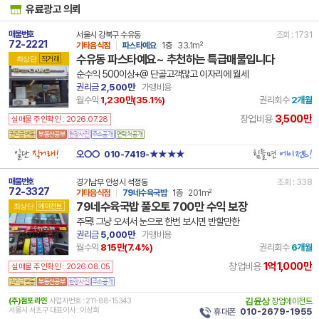
유료광고 의뢰
매물번호
서울시 강북구 수유동
조회 : 1731
72-2221
기타음식점
파스타예요
1층
33.1m²
수유동 파스타예요~ 추천하는 특급매물입니다
최상단
직거래
순수익 500이상+@ 단골고객많고 이자리에 월세
권리금
2,500만
가맹비용
월수익
1,230만(
35.1
%)
권리회수
2개월
3,500만
창업비용
실매물 주인확인 : 2026.07.28
일단
직거래!
힘들면
에이전트!
오○○
010-7419-★★★★
매물번호
경기남부 안성시 석정동
조회 : 338
72-3327
기타음식점
79네수육국밥
1층
201m²
79네수육국밥 풀오토 700만 수익 보장
최상단
에이전트
주목! 그냥 오셔서 눈으로 한번 보시면 반할만한
권리금
5,000만
가맹비용
월수익
815만(
7.4
%)
권리회수
6개월
1억1,000만
창업비용
실매물 주인확인 : 2026.08.05
(주)점포라인
사업자번호 : 211-88-15343
김윤상
창업에이전트
서울시 서초구 대표이사 : 이상희
휴대폰
010-2679-1955