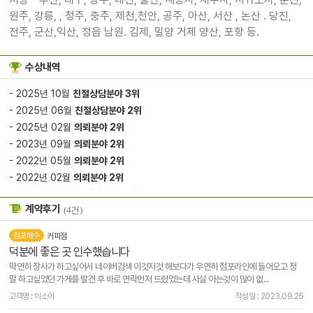
원주, 강릉, , 청주, 충주, 제천,천안, 공주, 아산, 서산 , 논산 . 당진,
전주, 군산,익산, 정읍 남원. 김제, 밀양 거제 양산, 포항 등.
수상내역
- 2025년 10월
친절상담분야 3위
- 2025년 06월
친절상담분야 2위
- 2025년 02월
의뢰분야 2위
- 2023년 09월
의뢰분야 2위
- 2022년 05월
의뢰분야 2위
- 2022년 02월
의뢰분야 2위
- 2021년 11월
친절상담분야 3위
계약후기
(4건)
점포매수
커피점
덕분에 좋은 곳 인수했습니다
막연히 장사가 하고싶어서 네이버검색 이것저것 해보다가 우연히 점포라인에 들어오고 정
말 하고싶었던 가게를 발견 후 바로 연락먼저 드렸었는데 사실 아는것이 많이 없...
고객명 : 이소이
작성일 : 2023.09.25