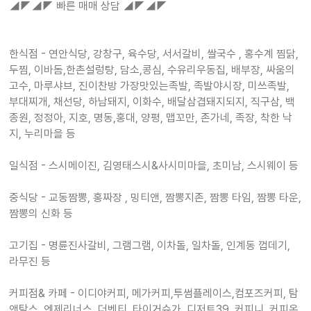
◢◤◢◤ 빠른 매매 상담 ◢◤◢◤
한식점 - 연안식당, 강창구, 육수당, 서서갈비, 쌀국수 , 홍수계 찜닭,
두찜, 이바돔,한촌설렁탕, 담소,콩심, 수유리우동집, 배부장, 싸움의
고수, 마루샤브, 진이찬방 가장맛있는족발, 족발야시장, 미쓰족발,
부대찌개, 채선당, 하남돼지, 이화수, 배달삼겹돼지되지, 직구삼, 백
종원, 정정아, 지호, 명동,홍대, 양평, 맵꼬만, 존가네, 족장, 착한 낙
지, 누리마을 등
일식점 - 스시메이진, 김영태스시&사시미마을, 초미남, 스시웨이 등
중식당 - 교동짬뽕, 홍짜장 , 밍티앤, 짬뽕지존, 짬뽕 타임, 짬뽕 타운,
짬뽕의 신화 등
고기집 - 명륜진사갈비, 그램그램, 이차돌, 일차돌, 인계동 껍데기,
라무진 등
커피점& 카페 - 이디야커피, 메가커피,투썸플레이스,컴포즈커피, 탐
앤탐스, 엔제리너스, 더벤티, 타이거슈가, 디저트39, 커피니, 커피온