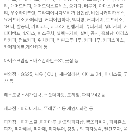
리, 매머드커피, 매머드익스프레스, 오가다, 떼루와, 아마스빈버블
티, 우주라이크앤, 그라찌에나따오비까 샵인샵, 비엔나커피하우스,
요거프레소,카페리빈, 커피에반하다, 빽다방, 커피베이, 토프레소,
19 티, 팔공티, 커피코트, 테그42, 만랩커피, 슈퍼커피, 워너커피, 커
피더캠프, 할리스, 파스쿠치, 셀렉토커피, 설빙, 공차, 흑화당, 아리스
타커피, 텀브커피, 위치커피, 커핀그루나루, 커피나무, 커피스미스,
카페게이트,개인카페 등
아이스크림점 - 배스킨라빈스31, 굿샵 등
편의점 - GS25, 씨유 ( CU ), 세븐일레븐, 이마트 24 , 미니스톱, 굿
샵 등
레스토랑 - 서가앤쿡, 스푼더마켓, 토끼정, 파티오42 등
제과점 - 파리바게트, 뚜레쥬르 등 개인제과점 등
피자점 - 피자스쿨 ,피자마루 ,반올림피자샵, 뽕뜨락피자, 파파존스
피자, 피자헤븐, 피자애, 피자투어, 강정구의 피자생각, 빨간모자, 올