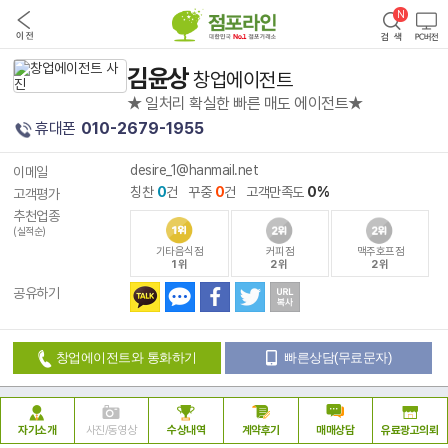
김윤상
창업에이전트
★ 일처리 확실한 빠른 매도 에이전트★
휴대폰
010-2679-1955
desire_1@hanmail.net
이메일
칭찬
0
건 꾸중
0
건 고객만족도
0%
고객평가
추천업종
(실적순)
기타음식점
커피점
맥주호프점
1위
2위
2위
공유하기
창업에이전트와 통화하기
빠른상담(무료문자)
자기소개
사진/동영상
수상내역
계약후기
매매상담
유료광고의뢰