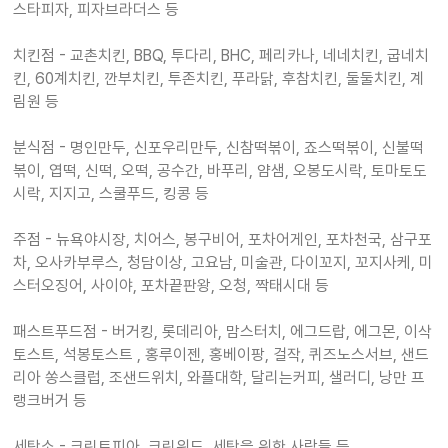
스타피자, 피자브라더스 등
치킨점 - 교촌치킨, BBQ, 투다리, BHC, 페리카나, 네네치킨, 굽네치
킨, 60계치킨, 깐부치킨, 투존치킨, 푸라닭, 후참치킨, 둘둘치킨, 계
림원 등
분식점 - 명인만두, 신포우리만두, 신참떡볶이, 죠스떡볶이, 신불떡
볶이, 엽떡, 신떡, 오떡, 공수간, 바푸리, 얌샘, 오봉도시락, 토마토도
시락, 지지고, 스쿨푸드, 킹콩 등
주점 - 뉴욕야시장, 치어스, 봉구비어, 포차어게인, 포차천국, 삼구포
차, 오사카부루스, 청담이상, 고요남, 미술관, 다이꼬지, 꼬지사케, 미
스터오징어, 사이야, 포차끝판왕, 오청, 짝태시대 등
패스트푸드점 - 버거킹, 롯데리아, 맘스터치, 에그드랍, 에그몬, 이삭
토스트, 석봉토스트 , 홍루이젠, 홍베이팡, 걸작, 퀴즈노스서브, 샌드
리아 쏭스클럽, 조샌드위치, 와플대학, 달리는커피, 샐러디, 낭만 프
랭크버거 등
세탁소 - 크린토피아, 크린위드, 세탁을 위한 사람들 등