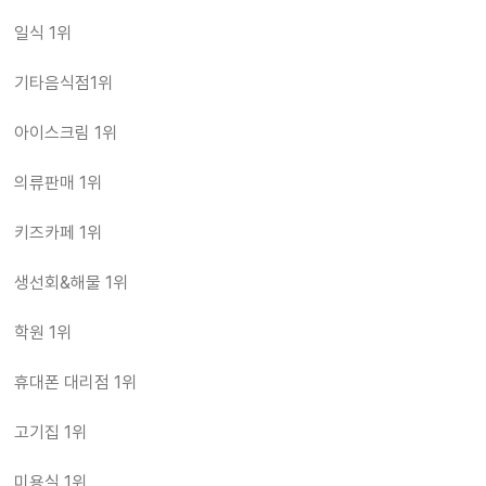
일식 1위
기타음식점1위
아이스크림 1위
의류판매 1위
키즈카페 1위
생선회&해물 1위
학원 1위
휴대폰 대리점 1위
고기집 1위
미용실 1위