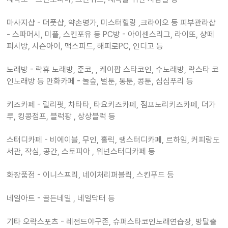
마사지샵 - 더풋샵, 약손명가, 미스터힐링 ,크라이오 등 피부관라샵
- 스파머시, 미플, 스킨포유 등 PC방 - 아이센스리그, 라이또, 샹떼
피시방, 시즌아이, 맥스피드, 해피로PC, 인디고 등
노래방 - 락휴 노래방, 준코, , 케이팝 스타코인, 수노래방, 락스타 코
인노래방 등 만화카페 - 놀숲, 벌툰, 통툰, 콩툰, 심심푸리 등
키즈카페 - 릴리펏, 차타타, 타요키즈카페, 점프노리키즈카페, 더가
루, 킹콩점프, 블럭팡 , 상상블럭 등
스터디카페 - 비에이블, 무인, 홀릭, 랭스터디카페, 르하임, 커피랑도
서관, 작심, 공간, 스토피아 , 위넌스터디카페 등
화장품점 - 이니스프리, 네이처리퍼블릭, 스킨푸드 등
네일아트 - 골든네일 , 네일닥터 등
기타 오락스포츠 - 레전드야구존, 슈퍼스타코인노래연습장, 방탈출