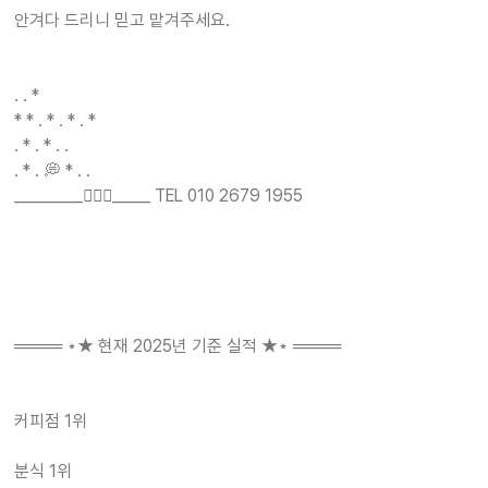
안겨다 드리니 믿고 맡겨주세요.
. . *
* * . * . * . *
. * . * . .
. * . 💭 * . .
_________🚶🏻‍♂️_____ TEL 010 2679 1955
════ ⋆★ 현재 2025년 기준 실적 ★⋆ ════
커피점 1위
분식 1위