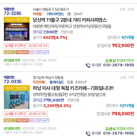
매물번호
서울시 영등포구 당산동5가
조회 : 258
72-3285
커피점
커피사피엔스
1층
34m²
당산역 11출구 2분내 거리 커피사피엔스
최상단
에이전트
대로변 메인자리/꾸준하고 안정적수익/유동인구많음
권리금
7,900만
가맹비용
월수익
602만(
4.7
%)
권리회수
1년1개월
1억2,900만
창업비용
실매물 주인확인 : 2026.08.03
(주)점포라인
사업자번호 : 211-88-15343
김윤상
창업에이전트
서울시 서초구 대표이사 : 이상희
휴대폰
010-2679-1955
매물번호
경기남부 하남시 망월동
조회 : 715
72-0335
키즈카페
플레이월드
12층
950m²
하남 미사 대형 독점 키즈카페~기회입니다!!
최상단
에이전트
강력추천/풀오토/월3천 수익/안정성 보장/앞으로
권리금
7억5,000만
가맹비용
월수익
3,200만(
4.2
%)
권리회수
1년11개월
7억6,000만
창업비용
실매물 주인확인 : 2026.07.30
(주)점포라인
사업자번호 : 211-88-15343
김윤상
창업에이전트
서울시 서초구 대표이사 : 이상희
휴대폰
010-2679-1955