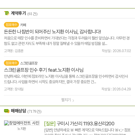
계약후기
(61건)
점포매수
카페
든든한 나침반이 되어주신 노지환 이사님, 감사합니다!
처음으로 매장 인수를 준비하면서 기대보다는 걱정과 두려움이 훨씬 앞섰습니다. 아무런 경
험도 없고 관련 지식도 부족해 내가 정말 잘해낼 수 있을까 매일 밤잠을 설...
고객명 : 김종훈
작성일 : 2026.07.02
점포매수
스크린골프장
스크린골프장 인수 후기 feat.노지환 이사님
안녕하세요. 이번에 점포라인 노지환 이사님을 통해 스크린골프장을 인수하면서 감사인사
드립니다. 사업을 하면서 시작도 중요하지만, 결국 가장 중요한 건...
고객명 : 장대일
작성일 : 2026.04.29
펼치기
매매상담
(7179건)
[질문]
구미시 가산리 1193.용산리200
노지환
[답변] 안녕하세요 🚨 빠른 계약으로 약속드립니다 🚨👉 점포