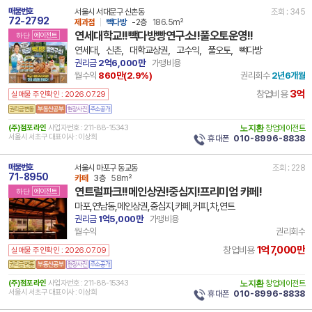
매물번호
서울시 서대문구 신촌동
조회 : 345
72-2792
제과점
빽다방
-2층
186.5m²
연세대학교!!빽다방빵연구소!!풀오토운영!!
하단
에이전트
연세대，신촌，대학교상권，고수익，풀오토，빽다방
권리금
2억6,000만
가맹비용
월수익
860만(
2.9
%)
권리회수
2년6개월
3억
창업비용
실매물 주인확인 : 2026.07.29
(주)점포라인
사업자번호 : 211-88-15343
노지환
창업에이전트
서울시 서초구 대표이사 : 이상희
휴대폰
010-8996-8838
매물번호
서울시 마포구 동교동
조회 : 228
71-8950
카페
3층
58m²
연트럴파크!!메인상권!중심지!프리미엄 카페!
하단
에이전트
마포,연남동,메인상권,중심지,카페,커피,차,연트
권리금
1억5,000만
가맹비용
월수익
권리회수
1억7,000만
창업비용
실매물 주인확인 : 2026.07.09
(주)점포라인
사업자번호 : 211-88-15343
노지환
창업에이전트
서울시 서초구 대표이사 : 이상희
휴대폰
010-8996-8838