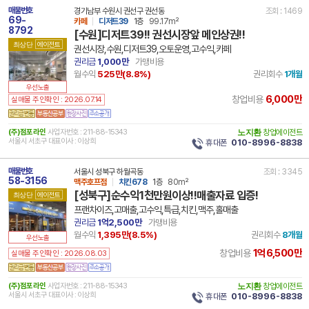
매물번호
경기남부 수원시 권선구 권선동
조회 : 1469
69-
카페
디저트39
1층
99.17m²
8792
[수원]디저트39!! 권선시장앞 메인상권!!
최상단
에이전트
권선시장,수원,디저트39,오토운영,고수익,카페
권리금
1,000만
가맹비용
월수익
525만(
8.8
%)
권리회수
1개월
우선노출
6,000만
창업비용
실매물 주인확인 : 2026.07.14
(주)점포라인
사업자번호 : 211-88-15343
노지환
창업에이전트
서울시 서초구 대표이사 : 이상희
휴대폰
010-8996-8838
매물번호
서울시 성북구 하월곡동
조회 : 3345
58-3156
맥주호프점
치킨678
1층
80m²
[성북구]순수익1천만원이상!!매출자료 입증!
최상단
에이전트
프랜차이즈,고매출,고수익,특급,치킨,맥주,홀매출
권리금
1억2,500만
가맹비용
월수익
1,395만(
8.5
%)
권리회수
8개월
우선노출
1억6,500만
창업비용
실매물 주인확인 : 2026.08.03
(주)점포라인
사업자번호 : 211-88-15343
노지환
창업에이전트
서울시 서초구 대표이사 : 이상희
휴대폰
010-8996-8838