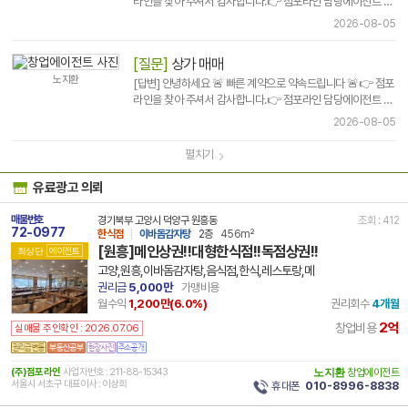
라인을 찾아 주셔서 감사합니다.👉 점포라인 담당에이전트 선
택은 신중히 결..
2026-08-05
[질문]
상가 매매
노지환
[답변] 안녕하세요 🚨 빠른 계약으로 약속드립니다 🚨👉 점포
라인을 찾아 주셔서 감사합니다.👉 점포라인 담당에이전트 선
택은 신중히 결..
2026-08-05
펼치기
유료광고 의뢰
매물번호
경기북부 고양시 덕양구 원흥동
조회 : 412
72-0977
한식점
이바돔감자탕
2층
456m²
[원흥]메인상권!!대형한식점!!독점상권!!
최상단
에이전트
고양,원흥,이바돔감자탕,음식점,한식,레스토랑,메
권리금
5,000만
가맹비용
월수익
1,200만(
6.0
%)
권리회수
4개월
2억
창업비용
실매물 주인확인 : 2026.07.06
(주)점포라인
사업자번호 : 211-88-15343
노지환
창업에이전트
서울시 서초구 대표이사 : 이상희
휴대폰
010-8996-8838