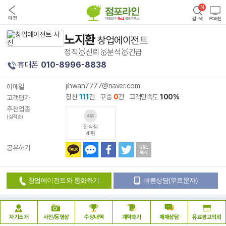
노지환
창업에이전트
정직🥇신뢰🥇분석🥇긴급
휴대폰
010-8996-8838
jihwan7777@naver.com
이메일
칭찬
111
건 꾸중
0
건 고객만족도
100%
고객평가
추천업종
(실적순)
한식점
4위
공유하기
창업에이전트와 통화하기
빠른상담(무료문자)
자기소개
사진/동영상
수상내역
계약후기
매매상담
유료광고의뢰