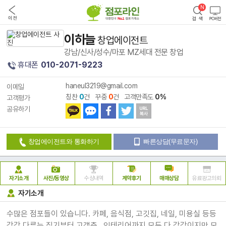
이하늘
창업에이전트
강남/신사/성수/마포 MZ세대 전문 창업
휴대폰
010-2071-9223
haneul3219@gmail.com
이메일
칭찬
0
건 꾸중
0
건 고객만족도
0%
고객평가
공유하기
창업에이전트와 통화하기
빠른상담(무료문자)
자기소개
사진/동영상
수상내역
계약후기
매매상담
유료광고의뢰
자기소개
수많은 점포들이 있습니다. 카페, 음식점, 고깃집, 네일, 미용실 등등
각각 다루는 집기부터 고객층 , 인테리어까지 모두 다 각각이지만 모