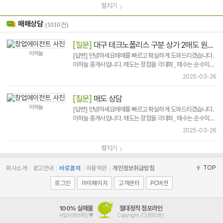
펼치기
매매상담
(1010건)
[질문]
대구 테크노폴리스 구분 상가 2매도 원합니다
이하늘
[답변] 안녕하세요매매를 빠르고 확실하게 도와드리겠습니다.
이하늘 중개사입니다. 매도는 장점을 극대화 , 매수는 순수익과
차후 매매까지 확실하게 준비하여확실하고 ..
2025-03-26
[질문]
매도 상담
이하늘
[답변] 안녕하세요매매를 빠르고 확실하게 도와드리겠습니다.
이하늘 중개사입니다. 매도는 장점을 극대화 , 매수는 순수익과
차후 매매까지 확실하게 준비하여확실하고 ..
2025-03-26
펼치기
TOP
회사소개
광고안내
바로결제
이용약관
개인정보취급방침
로그인
마이페이지
고객센터
PC버전
100% 실매물
절대정직 점포라인
사업자정보확인▼
Copyright (C)점포라인