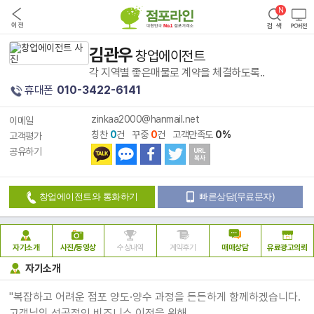
김관우
창업에이전트
각 지역별 좋은매물로 계약을 체결하도록..
휴대폰
010-3422-6141
zinkaa2000@hanmail.net
이메일
칭찬
0
건 꾸중
0
건 고객만족도
0%
고객평가
공유하기
창업에이전트와 통화하기
빠른상담(무료문자)
자기소개
사진/동영상
수상내역
계약후기
매매상담
유료광고의뢰
자기소개
"복잡하고 어려운 점포 양도·양수 과정을 든든하게 함께하겠습니다.
고객님의 성공적인 비즈니스 이전을 위해,