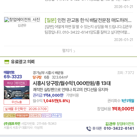
해야 하는지 상담을 해 드립니다.무료 상담 받아 보시고 결정하
2026-01-21
세요.부동산 실전 매매 ..
[질문]
인천 관교동 한식 배달전문점 매도하려고합니다
김관우
[답변] 어떻게 하면 잘 팔 수 있는지 상담을 해 드립니다.김관우
팀장입니다. 010-3422-6141양도를 잘하고 싶다면어떻게
해야 하는지 상담을 해 드립니다.무료 상담 받아 보시고 결정하
2026-01-21
세요.부동산 실전 매매 ..
펼치기
유료광고 의뢰
매물번호
경기남부 시흥시 배곧동
조회 : 7372
69-3323
당구장
6층
323.64m²
시흥시 당구장/월수익1,000만원/총 13대
하단
에이전트
쾌적한 실링팬으로 언제나 최고의 컨디션을 유지하
권리금
1억4,000만
가맹비용
월수익
1,045만(
5.8
%)
권리회수
1년1개월
우선노출
1억8,000만
창업비용
실매물 주인확인 : 2026.07.09
(주)점포라인
사업자번호 : 211-88-15343
김관우
창업에이전트
서울시 서초구 대표이사 : 이상희
휴대폰
010-3422-6141