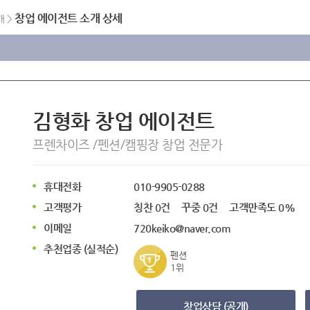
창업 에이전트 소개 상세
개
>
김형화
창업 에이전트
프렌차이즈 /펜션/캠핑장 창업 전문가
휴대전화
010-9905-0288
고객평가
칭찬
0
건
꾸중
0
건
고객만족도
0
%
이메일
720keiko@naver.com
추천업종 (실적순)
펜션
1위
창업상담 (공개)