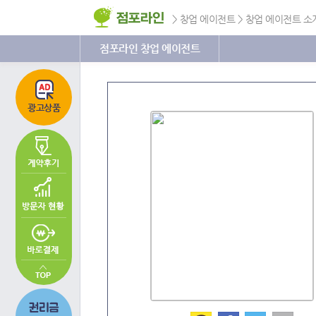
주
본
하
메
문
단
>
창업 에이전트
>
창업 에이전트 소
뉴
바
메
바
로
뉴
로
가
바
점포라인 창업 에이전트
가
기
로
기
가
기
광고상품