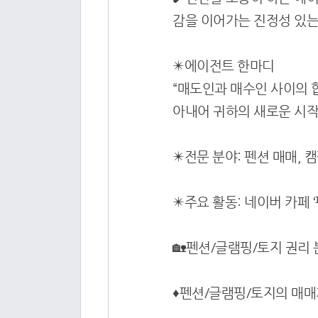
감을 이어가는 진정성 있는
✴️에이전트 한마디
“매도인과 매수인 사이의 
아내어 귀하의 새로운 시작
✴️전문 분야: 펜션 매매,
✴️주요 활동: 네이버 카페 ‘
🏡펜션/글램핑/토지 권리
♦️펜션/글램핑/토지의 매