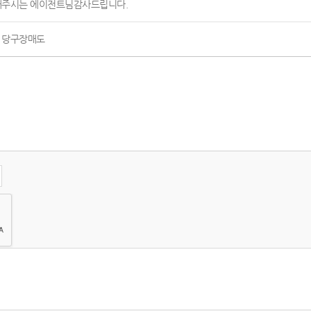
해주시는 에이전트님감사드립니다.
시 당구장매도