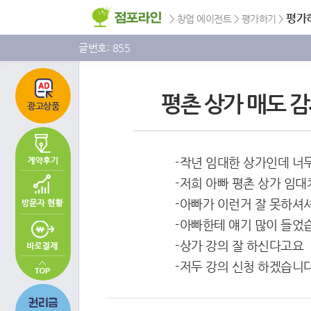
주
본
하
메
문
단
평가
>
창업 에이전트
>
평가하기
>
뉴
바
메
바
로
뉴
로
가
바
글번호: 855
가
기
로
기
가
기
평촌 상가 매도 
광고상품
-작년 임대한 상가인데 너
-저희 아빠 평촌 상가 임
-아빠가 이런거 잘 못하셔
-아빠한테 얘기 많이 들었
-상가 강의 잘 하신다고요
-저두 강의 신청 하겠습니