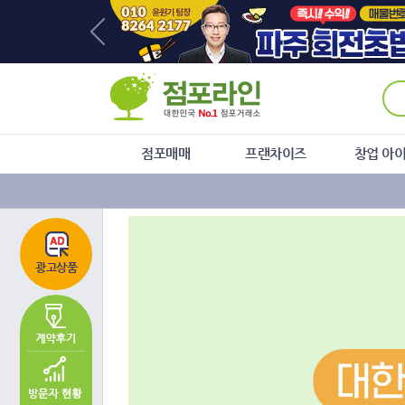
주
본
하
메
문
단
뉴
바
메
바
로
뉴
로
가
바
가
기
로
기
가
기
점포매매
프랜차이즈
창업 아
광고상품