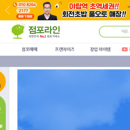
주
본
하
메
문
단
뉴
바
메
바
로
뉴
로
가
바
가
기
로
기
가
기
점포매매
프랜차이즈
창업 아이템
품