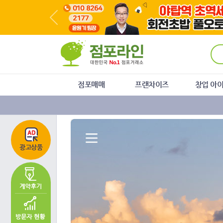
주
본
하
메
문
단
뉴
바
메
바
로
뉴
로
가
바
가
기
로
기
가
기
점포매매
프랜차이즈
창업 아
광고상품