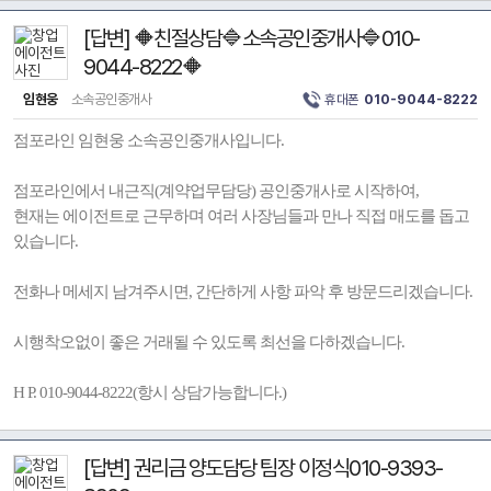
[답변] 🔶친절상담🔷소속공인중개사🔷010-
9044-8222🔶
임현웅
소속공인중개사
휴대폰
010-9044-8222
점포라인 임현웅 소속공인중개사입니다.
점포라인에서 내근직(계약업무담당) 공인중개사로 시작하여,
현재는 에이전트로 근무하며 여러 사장님들과 만나 직접 매도를 돕고
있습니다.
전화나 메세지 남겨주시면, 간단하게 사항 파악 후 방문드리겠습니다.
시행착오없이 좋은 거래될 수 있도록 최선을 다하겠습니다.
H P. 010-9044-8222(항시 상담가능합니다.)
[답변] 권리금 양도담당 팀장 이정식010-9393-