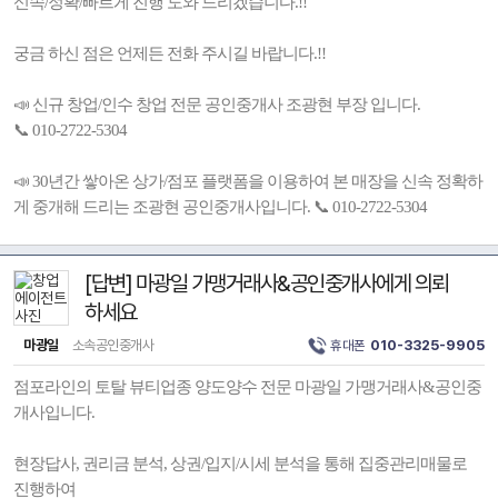
신속/정확/빠르게 진행 도와 드리겠습니다.!!
궁금 하신 점은 언제든 전화 주시길 바랍니다.!!
📣 신규 창업/인수 창업 전문 공인중개사 조광현 부장 입니다.
📞 010-2722-5304
📣 30년간 쌓아온 상가/점포 플랫폼을 이용하여 본 매장을 신속 정확하
게 중개해 드리는 조광현 공인중개사입니다. 📞 010-2722-5304
[답변] 마광일 가맹거래사&공인중개사에게 의뢰
하세요
마광일
소속공인중개사
휴대폰
010-3325-9905
점포라인의 토탈 뷰티업종 양도양수 전문 마광일 가맹거래사&공인중
개사입니다.
현장답사, 권리금 분석, 상권/입지/시세 분석을 통해 집중관리매물로
진행하여