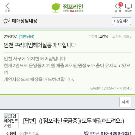
매매상담내용
상담하기
226981
[매도상담]
작성자 :
고객님
조회수 : 1685
인천 프리미엄헤어살롱 매도힙니다
인천 서구에 위치한 헤어샵입니다.
현재 2인으로 운영중이며 월 매출 2000만원정도 매출이 유지되고있으
며
개인사정으로 매장을 매도하려합니다.
등록일시 : 2024-11-14 10:43
[답변] (( 점포라인 궁금증 )) 모두 해결해드려요 :)
김용재
창업에이전트
휴대폰
010-4366-9221