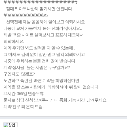
💗💗💗💗💗💗💗💗💗💗💗💗💗💗💗💗💗💗❣️
절대 !! 아무나한테 맡기시면 안됩니다.
💗💓💓💓💓💓💓💓💓💓✍️
선택전에 제발 꼼꼼하게 알아보고 의뢰하셔요.
나중에 교체 가능한지 묻는 전화가 많아서요..
제발!!!! 좀 사이트 살펴보시고 꼼꼼히 체크해서
의뢰하세요.
계약 후기만 봐도 실적을 다 알 수 있는데 ,
그 마저도 검색 없이 말만 믿고 덜컥 의뢰하시고
나중에 후회하는 분들 전화 많이 받습니다
계약 성사율 높은 사람은 누구일까요?
구입자도 많겠죠?
노련하고 숙련된 빠른 계약을 희망하신다면
계약을 잘 쓰는 사람에게 의뢰하셔야 뒤 탈이 없습니다.
24시간 365일 연중무휴
문자로 상담 신청 남겨주시거나 통화 가능 시간 남겨주세요,
계약 전무 최 은희 드림.