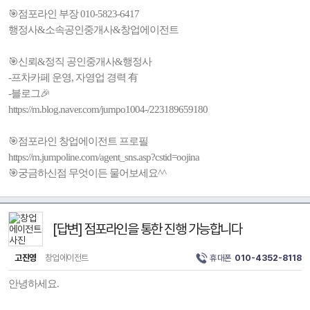
🎯점포라인 부장 010-5823-6417
행정사&소속공인중개사&창업에이전트
🎯신뢰&정직 공인중개사&행정사
-프차카페 운영, 자영업 경력 有
-블로그🎉
https://m.blog.naver.com/jumpo1004-/223189659180
🎯점포라인 창업에이전트 프로필
https://m.jumpoline.com/agent_sns.asp?cstid=oojina
🎯궁금하신점 무엇이든 물어보세요^^
[답변] 점포라인을 통한 진행 가능합니다
고진영
창업에이전트
휴대폰
010-4352-8118
안녕하세요.