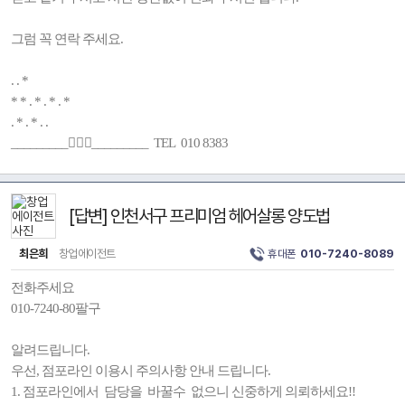
그럼 꼭 연락 주세요.
. . *
* * . * . * . *
. * . * . .
_________🚶🏻‍♂️_________ TEL 010 8383
[답변] 인천서구 프리미엄 헤어살롱 양도법
최은희
창업에이전트
휴대폰
010-7240-8089
전화주세요
010-7240-80팔구
알려드립니다.
우선, 점포라인 이용시 주의사항 안내 드립니다.
1. 점포라인에서 담당을 바꿀수 없으니 신중하게 의뢰하세요!!