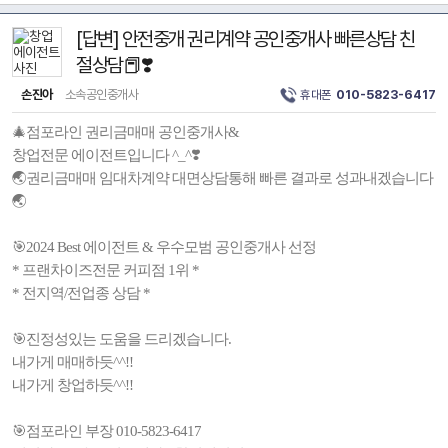
[답변] 안전중개 권리계약 공인중개사 빠른상담 친
절상담📕❣️
손진아
소속공인중개사
휴대폰
010-5823-6417
🎄점포라인 권리금매매 공인중개사&
창업전문 에이전트입니다 ^_^❣️
🌏권리금매매 임대차계약 대면상담통해 빠른 결과로 성과내겠습니다
🌏
🎯2024 Best 에이전트 & 우수모범 공인중개사 선정
* 프랜차이즈전문 커피점 1위 *
* 전지역/전업종 상담 *
🎯진정성있는 도움을 드리겠습니다.
내가게 매매하듯^^!!
내가게 창업하듯^^!!
🎯점포라인 부장 010-5823-6417