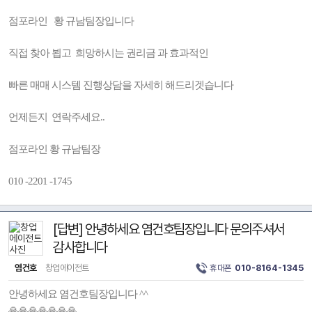
점포라인 황 규남팀장입니다
직접 찾아 뵙고 희망하시는 권리금 과 효과적인
빠른 매매 시스템 진행상담을 자세히 해드리겟습니다
언제든지 연락주세요..
점포라인 황 규남팀장
010 -2201 -1745
[답변] 안녕하세요 염건호팀장입니다 문의주셔서
감사합니다
염건호
창업에이전트
휴대폰
010-8164-1345
안녕하세요 염건호팀장입니다 ^^
🙏🙏🙏🙏🙏🙏🙏