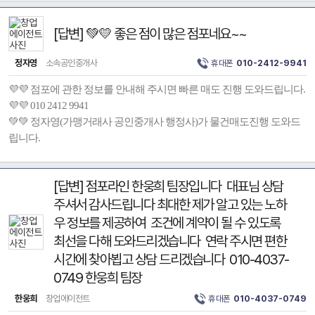
[답변] 💚💛 좋은 점이 많은 점포네요~~
정자영
소속공인중개사
휴대폰
010-2412-9941
💜💜 점포에 관한 정보를 안내해 주시면 빠른 매도 진행 도와드립니다.
💜💜 010 2412 9941
💚💚 정자영(가맹거래사 공인중개사 행정사)가 물건매도진행 도와드
립니다.
[답변] 점포라인 한웅희 팀장입니다 대표님 상담
주셔서 감사드립니다 최대한 제가 알고 있는 노하
우 정보를 제공하여 조건에 계약이 될 수 있도록
최선을 다해 도와드리겠습니다 연락 주시면 편한
시간에 찾아뵙고 상담 드리겠습니다 010-4037-
0749 한웅희 팀장
한웅희
창업에이전트
휴대폰
010-4037-0749