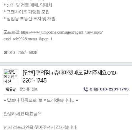
* 상가 및 건물 매매, 임대차
* 프랜차이즈 가맹점 모집
* 상업용 부동산 투자 및 개발
☑️프로필: https://www.jumpoline.com/agent/agent_view.aspx?
cstid=sob992&menu=&pop=1
☎ 010 - 7667 - 6828
[답변] 편의점 +슈퍼마켓 매도 맡겨주세요 010-
2201-1745
황규남
창업에이전트
휴대폰
010-2201-1745
● 말보다 행동으로 보여드리겠습니다... ●
안녕하세요 대표님^^
먼저 점포라인을 찾아주셔서 감사합니다