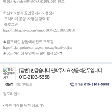
행정사&소속공인중개사&창업에이전트
🎯신뢰&정직 공인중개사& 행정사
-프차카페 운영, 자영업 경력 有
-블로그🎉
https://m.blog.naver.com/jumpo1004-/223189659180
🎄점포라인 창업에이전트 프로필
https://m.jumpoline.com/agent_sns.asp?cstid=oojina
🎄궁금하신점 무엇이든 물어보세요^^❣️
[답변] 반갑습니다 연락주세요 장윤석전무입니다
010-2103-5658
장윤석
창업에이전트
휴대폰
010-2103-5658
점포라인✨
• 빠른 거래를 위한 점포라인