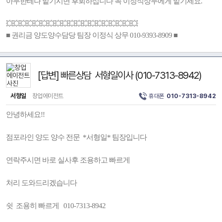
아무한테나 맡기시면 후회하십니다 꼭 이정식상무에게 맡기세요.
💥💥💥💥💥💥💥💥💥💥💥💥💥💥💥💥💥💥💥
■ 권리금 양도양수담당 팀장 이정식 상무 010-9393-8909 ■
[답변] 빠른상담 서형일이사 (010-7313-8942)
서형일
창업에이전트
휴대폰
010-7313-8942
안녕하세요!!
점포라인 양도 양수 전문 *서형일* 팀장입니다
연락주시면 바로 실사후 조용하고 빠르게
처리 도와드리겠습니다
쉿 조용히 빠르게 010-7313-8942