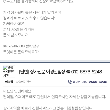
🖐→교체는 불가능하니 신중히💯선택💘하세요.
계약 성사율이 높은 사람에게 맡기셔야
결과가 빠르고 ,노하우가 많습니다!
자세한 사항은
24시 365일 문의 가능!!
문자 남겨주세요
010 -7240-8089[빨랑팔구]
무엇이든 문의주세요 💘
[답변] 상가전문 이경철팀장 ☎ 010-6876-6248
이경철
창업에이전트
휴대폰
010-2566-6248
대표님 안녕하세요.
편의점, 슈퍼마켓 매도 관련해서 연락주시면 자세한 상담 가능합니다.
상가계약을 빠르게 진행시켜드리고 있는 이경철팀장 입니다.