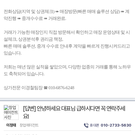
전화상담(지역 및 상권체크) ➠ 매장방문(빠른 매매 솔루션 상담) ➠ 계
약진행 ➠ 중개수수료 ➠ 거래완료.
거래가 가능한 매장인지 직접 방문해서 확인하고 매장 운영상태 및 시
설체크, 상권분석후 권리금 책정,
빠른 매매 솔루션, 중개 수수료 안내후 계약을 빠르게 진행시켜드리고
있습니다.
저희는 매년 많은 실적을 쌓았으며, 다양한 업종의 거래를 통해 노하우
도 축척되어 있습니다.
상가전문 이경철팀장 ☎ 010-6876-6248
[답변] 안녕하세요 대표님 급하시다면 꼭 연락주세
요!
이정태
창업에이전트
휴대폰
010-2733-5630