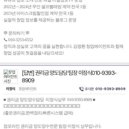
유튜브 점포 소개 전문 채널 리얼점포TV 운영
2022년 ~ 2024년 무인 셀프빨래방 계약 전국 1등
2023년 아이스크림할인점 계약 전국 1등
실질적 창업 정보를 제공하는 블로그 운영
💬 문의하기 💬
📞 010-3253-6552
정직과 성실로 고객의 꿈을 실현합니다. 김명환 창업에이전트와 함께
창업 성공의 첫걸음을 내딛으세요!
[답변] 권리금 양도담당 팀장 이정식010-9393-
8909
이정식
창업에이전트
휴대폰
010-9393-8909
■ 권리금 양도양수담당 이정식상무 010-9393-8909 ■
💥💥💥💥💥💥💥💥💥💥💥💥💥💥💥💥💥💥💥
(좋은권리금,완벽정리,빠른시스템 급매)
점포라인 권리금 양도양수전문 팀장 이정식 상무입니다.