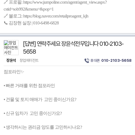
🔗 프로필: https://www.jumpoline.com/agent/agent_view.aspx?
cstid=sob992&menu=&pop=1
🔗 블로그: https://blog.naver.com/retailproagent_kjh
📞 김장현 실장 | 010-6498-6828
[답변] 연락주세요 장윤석전무입니다 010-2103-
5658
장윤석
창업에이전트
휴대폰
010-2103-5658
점포라인✨
• 빠른 거래를 위한 점포라인
• 건물 및 토지 매매가 고민 중이신가요?
• 신규 임차가 고민 중이신가요?
• 생각하시는 권리금 양도를 고민하시나요?