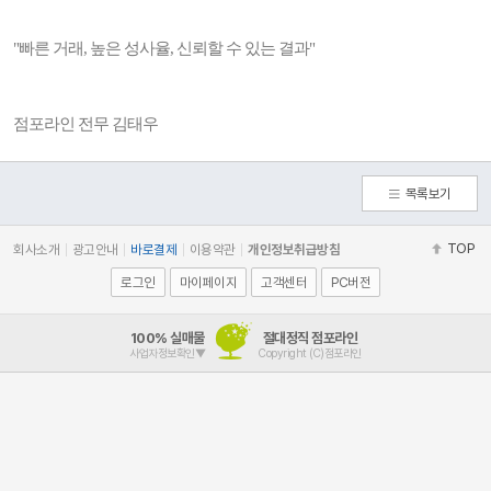
"빠른 거래, 높은 성사율, 신뢰할 수 있는 결과"
점포라인 전무 김태우
목록보기
TOP
회사소개
광고안내
바로결제
이용약관
개인정보취급방침
로그인
마이페이지
고객센터
PC버전
100% 실매물
절대정직 점포라인
사업자정보확인▼
Copyright (C)점포라인