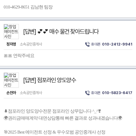
010-4629-8651 김남현 팀장
[답변] 💕💕 매수 물건 찾아드립니다
정자영
소속공인중개사
휴대폰
010-2412-9941
🎀🎀 연락주세요
[답변] 점포라인 양도양수
손진아
소속공인중개사
휴대폰
010-5823-6417
🌲점포라인 양도양수전문 점포라인 상무입니다 ^_^❣️
🌍권리금매매계약 대면상담통해 빠른 결과로 성과내겠습니다🌍
🎯2025 Best 에이전트 선정 & 우수모범 공인중개사 선정