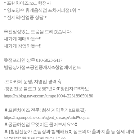
* 프랜차이즈 no.1 행정사
* 양도양수 휴게음식점 프차커피점1위 *
* 전지역/전업종 상담 *
🎯진정성있는 도움을 드리겠습니다.
내가게 매매하듯^^!!
내가게 창업하듯^^!!
🎯점포라인 상무 010-5823-6417
빌딩상가점포공인중개사&창업에이전트
-프차카페 운영, 자영업 경력 有
-창업전문 블로그 운영7년차❣️ 창업자 DB확보
https://m.blog.naver.com/jumpo1004-/223189659180
🌲프랜차이즈 전문! 최신 계약후기!(프로필)
https://m.jumpoline.com/agent_sns.asp?cstid=oojina
🌲궁금하신점 무엇이든 물어보세요^^❣️
🌲 [창업전문가 손팀장과 함께해요❣️] 점포의 매출과 지출 등 상세 내역
을 "직접" 확인해 드리겠습니다^^