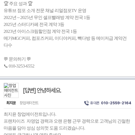
🏆 주요 성과 🏆
유튜브 점포 소개 전문 채널 리얼점포TV 운영
2022년 ~ 2025년 무인 셀프빨래방 계약 전국 1등
2025년 스터디카페 전국 계약 3등
2023년 아이스크림할인점 계약 전국 1등
메가MGC커피, 컴포즈커피, 이디야커피, 빽다방 등 메이저급 계약건
다수
💬 문의하기 💬
📞 010-3253-6552
[답변] 안녕하세요.
최지윤
창업에이전트
휴대폰
010-2559-2164
최지윤 창업에이전트입니다.
프랜차이즈 자영업 경력과 오랜 은행 근무 경력으로 고객님의 간절한
마음을 담아 성심 성의껏 도움 드리겠습니다.