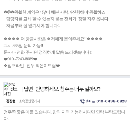
☘️☘️☘️원활한 계약은? 많이 해본 사람과진행해야 원활하죠
담당자를 교체 할 수 있는지 묻는 전화가 정말 자주 옵니다.
처음부터 잘 맡기셔야 합니다!.
🍀🍀🍀🍀 더 궁금사항은 🍀저에게 문의주세요!!🍀🍀🍀🍀
24시 365일 문의 가능!!
문자나 전화 주시면 정직하게 말씀 드리겠습니다 !!
❤️010 -7240-8089❤️
🍀점포라인 전무 최은이드림❤️
[답변] 안녕하세요. 청주는 너무 멀까요?
김장현
소속공인중개사
휴대폰
010-6498-6828
청주쪽 좋은 매물 있습니다. 만약 지역 가능하시다면 연락 부탁드립니
다.