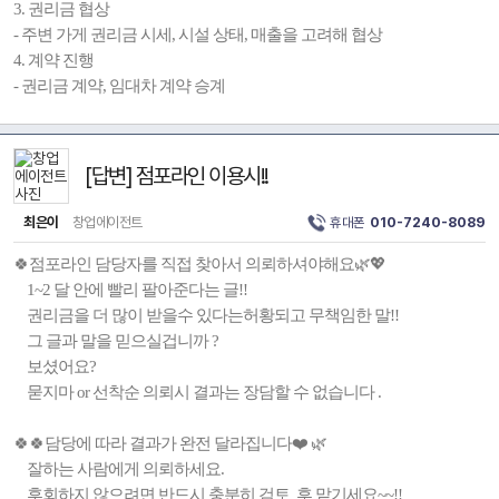
3. 권리금 협상
- 주변 가게 권리금 시세, 시설 상태, 매출을 고려해 협상
4. 계약 진행
- 권리금 계약, 임대차 계약 승계
[답변] 점포라인 이용시!!
최은이
창업에이전트
휴대폰
010-7240-8089
🍀점포라인 담당자를 직접 찾아서 의뢰하셔야해요🌿💖
1~2 달 안에 빨리 팔아준다는 글!!
권리금을 더 많이 받을수 있다는허황되고 무책임한 말!!
그 글과 말을 믿으실겁니까 ?
보셨어요?
묻지마 or 선착순 의뢰시 결과는 장담할 수 없습니다 .
🍀🍀담당에 따라 결과가 완전 달라집니다❤️ 🌿
잘하는 사람에게 의뢰하세요.
후회하지 않으려면 반드시 충분히 검토 후 맡기세요~~!!