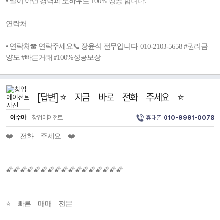
• 말이 아닌 경력과 노하우로 100% 성공 합니다.
연락처
• 연락처☎ 연락주세요📞 장윤석 전무입니다 010-2103-5658 #권리금
양도 #빠른거래 #100%성공보장
[답변] ⭐ 지금 바로 전화 주세요 ⭐
이수아
창업에이전트
휴대폰
010-9991-0078
❤️ 전화 주세요 ❤️
🌠🌠🌠🌠🌠🌠🌠🌠🌠🌠🌠🌠🌠🌠🌠🌠🌠
⭐ 빠른 매매 전문