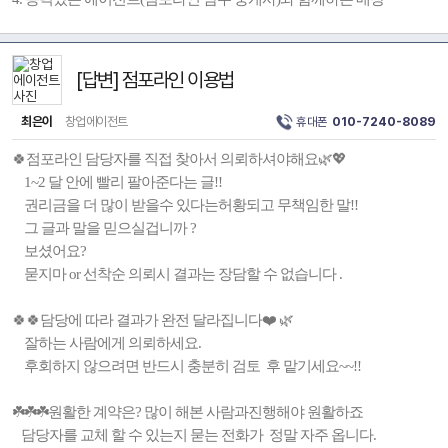
[답변] 점포라인 이용법
최은이
창업에이전트
휴대폰
010-7240-8089
🍀점포라인 담당자를 직접 찾아서 의뢰하셔야해요🌿💖
1~2 달 안에 빨리 팔아준다는 글!!
권리금을 더 많이 받을수 있다는허황되고 무책임한 말!!
그 글과 말을 믿으실겁니까 ?
보셨어요?
묻지마 or 선착순 의뢰시 결과는 장담할 수 없습니다 .
🍀🍀담당에 따라 결과가 완전 달라집니다❤️ 🌿
잘하는 사람에게 의뢰하세요.
후회하지 않으려면 반드시 충분히 검토 후 맡기세요~~!!
☘️☘️☘️원활한 계약은? 많이 해본 사람과진행해야 원활하죠
담당자를 교체 할 수 있는지 묻는 전화가 정말 자주 옵니다.