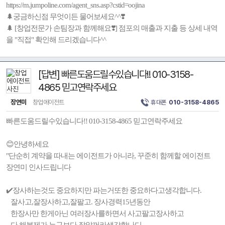
https://m.jumpoline.com/agent_sns.asp?cstid=oojina
🌲궁금하신점 무엇이든 물어보세요^^❣️
🌲 [창업전문가 손팀장과 함께해요❣️] 점포의 매출과 지출 등 상세 내역
을 "직접" 확인해 드리겠습니다^^
[답변] 빠른도움드릴수있습니다!! 010-3158-
4865 믿고연락주세요
장연미
창업에이전트
휴대폰
010-3158-4865
빠른도움드릴수있습니다!! 010-3158-4865 믿고연락주세요
😊안녕하세요
"단순히 계약을 따내는 에이전트가 아니라, 꾸준히 함께할 에이전트
장연미 인사드립니다
✔️장사하는것도 중요하지만 파는거또한 중요하다고생각합니다.
잘사고,잘장사하고,잘팔고. 장사경력15년동안
한장사만 한게아닌 여러장사를하면서 사고팔고장사하고