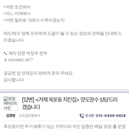
• 어떤 조건에서
• 어느 지역에서
• 어떤 절차로 거래가 이루어졌는지
매도/매수 양측 모두에게 도움이 될 수 있는 정보와 전략을 안내해 드
리겠습니다.
📞 계약 전문 박정우 전무
📱 010-6405-3877
궁금한 점 언제든지 편하게 문의 주세요.
감사합니다.
[답변] <거제 옥포동 치킨집> 양도양수 상담드리
겠습니다
김장현
소속공인중개사
휴대폰
010-6498-6828
옥포동이면 주거 배후가 있는 지역이라 치킨 업종은 배달·포장·홀 운영