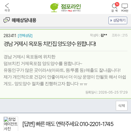
매매상담내용
상담하기
283411
[전체상담]
작성자 :
김**
조회수 : 215
경남 거제시 옥포동 치킨집 양도양수 원합니다!
경남 거제시 옥포동에 위치한
덤브치킨 거제옥포점 양도양수를 원합니다~
유동인구가 많은 곳이라서(아파트, 원/투룸 등) 매출도 잘나옵니다!
제가 개인적으로 건강이 안좋아져서 더 이상 운영이 안될듯 해서 아쉽
게도.. 양도양수 절차를 진행하고자 합니다 ㅠㅠ
등록일시 : 2026-05-25 17:29
[답변] 빠른 매도 연락주세요 010-2201-1745