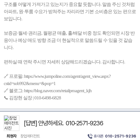
구조를 어떻게 가져가고 있는지가 중요할 듯합니다. 말씀 주신 것처럼
아파트, 원·투룸 수요가 받쳐주는 자리라면 기본 소비층은 있는 편으로
보입니다.
보증금·월세·권리금, 월평균 매출, 홀/배달 비중 정도 확인되면 시장 반
응이나 예상 매도 방향 조금 더 현실적으로 말씀드릴 수 있을 것 같습
니다.
편하실 때 연락 주시면 자세히 상담해드리겠습니다. 감사합니다.
🔗 프로필: https://www.jumpoline.com/agent/agent_view.aspx?
cstid=sob992&menu=&pop=1
🔗 블로그: https://blog.naver.com/retailproagent_kjh
📞 김장현 실장 | 010-6498-6828
[답변] 안녕하세요. 010-2571-9236
최현자
창업에이전트
휴대폰
010-2571-9236