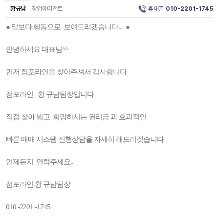
황규남
창업에이전트
휴대폰
010-2201-1745
● 말보다 행동으로 보여드리겠습니다... ●
안녕하세요 대표님^^
먼저 점포라인을 찾아주셔서 감사합니다
점포라인 황 규남팀장입니다
직접 찾아 뵙고 희망하시는 권리금 과 효과적인
빠른 매매 시스템 진행상담을 자세히 해드리겟습니다
언제든지 연락주세요..
점포라인 황 규남팀장
010 -2201 -1745