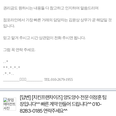
권리금도 원하시는 내용들 다 참고하고 인지하여 말씀드리며
점포라인에서 가장 빠른 거래의 담당자는 김윤상 상무가 곧 해답일 것
입니다.
믿고 맡겨 주시고 시간 상관없이 전화 주시면 됩니다.
그럼 꼭 연락 주세요.
. . *
* * . * . * . *
. * . * . .
_________🚶🏻‍♂️_________ TEL 010-2679-1955
[답변] [치킨프랜차이즈] 양도양수 전문 이정훈 팀
장입니다^^ 빠른 계약 만들어 드립니다^^ 010-
8283-0185 연락주세요^^