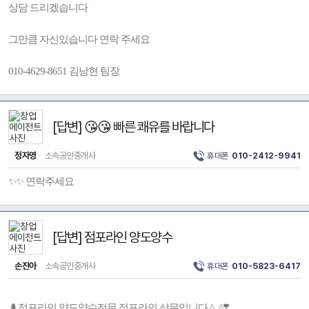
상담 드리겠습니다
그만큼 자신있습니다 연락 주세요
010-4629-8651 김남현 팀장
[답변] 😘😘 빠른 쾌유를 바랍니다
정자영
소속공인중개사
휴대폰
010-2412-9941
✨✨ 연락주세요
[답변] 점포라인 양도양수
손진아
소속공인중개사
휴대폰
010-5823-6417
🌲점포라인 양도양수전문 점포라인 상무입니다 ^_^❣️