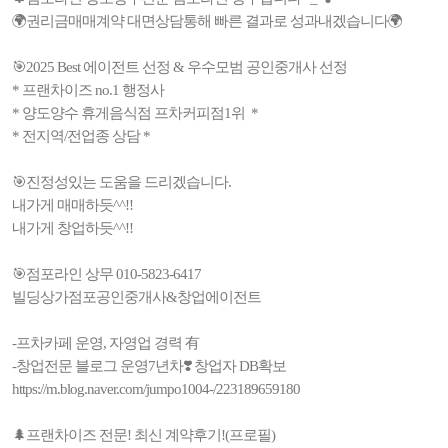
🌍권리금매매계약 대면상담통해 빠른 결과로 성과내겠습니다🌍
🎯2025 Best 에이전트 선정 & 우수모범 공인중개사 선정
* 프랜차이즈 no.1 행정사
* 양도양수 휴게음식점 프차커피점1위 *
* 전지역/전업종 상담 *
🎯진정성있는 도움을 드리겠습니다.
내가게 매매하듯^^!!
내가게 창업하듯^^!!
🎯점포라인 상무 010-5823-6417
빌딩상가점포공인중개사&창업에이전트
-프차카페 운영, 자영업 경력 有
-창업전문 블로그 운영7년차❣️ 창업자 DB확보
https://m.blog.naver.com/jumpo1004-/223189659180
🌲프랜차이즈 전문! 최신 계약후기!(프로필)