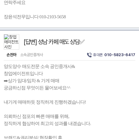
연락주세요
장윤석전무입니다 010-2103-5658
[답변] 성남 카페 매도 상담✅️
손진아
소속공인중개사
휴대폰
010-5823-6417
양도양수 매도전문 소속 공인중개사&
창업에이전트입니다
➡️상가 임대/임차 & 가게 매매
궁금하신점 무엇이든 물어보세요^^
내가게 매매하듯 정직하게 진행하겠습니다!
의뢰하신 점포의 빠른 매매를 위해,
정직하게 협상하여 최고의 성과를 내겠습니다.
브랜드&권리분석/ 현장확인 후