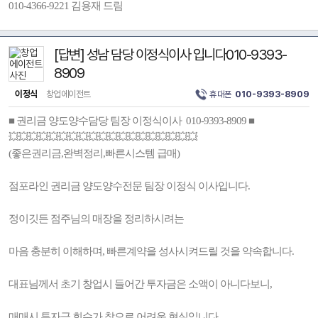
010-4366-9221 김용재 드림
[답변] 성남 담당 이정식이사 입니다010-9393-
8909
이정식
창업에이전트
휴대폰
010-9393-8909
■ 권리금 양도양수담당 팀장 이정식이사 010-9393-8909 ■
💥💥💥💥💥💥💥💥💥💥💥💥💥💥💥💥💥💥💥
(좋은권리금,완벽정리,빠른시스템 급매)
점포라인 권리금 양도양수전문 팀장 이정식 이사입니다.
정이깃든 점주님의 매장을 정리하시려는
마음 충분히 이해하며, 빠른계약을 성사시켜드릴 것을 약속합니다.
대표님께서 초기 창업시 들어간 투자금은 소액이 아니다보니,
매매시 투자금 회수가 참으로 어려운 현실입니다.