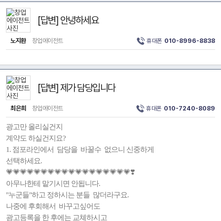
[답변] 안녕하세요
노지환
창업에이전트
휴대폰
010-8996-8838
[답변] 제가 담당입니다
최은희
창업에이전트
휴대폰
010-7240-8089
광고만 올리실건지
계약도 하실건지요?
1. 점포라인에서 담당을 바꿀수 없으니 신중하게
선택하세요.
💗💗💗💗💗💗💗💗💗💗💗💗💗💗💗💗💗💗❣️
아무나한테 맡기시면 안됩니다.
"누군들"하고 정하시는 분들 많더라구요.
나중에 후회해서 바꾸고싶어도
광고등록을 한 후에는 교쳬하시고