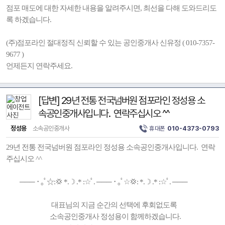
점포 매도에 대한 자세한 내용을 알려주시면, 최선을 다해 도와드리도
록 하겠습니다.
(주)점포라인 절대정직 신뢰할 수 있는 공인중개사 신유정 ( 010-7357-
9677 )
언제든지 연락주세요.
[답변] 29년 전통 전국넘버원 점포라인 정성용 소
속공인중개사입니다. 연락주십시오 ^^
정성용
소속공인중개사
휴대폰
010-4373-0793
29년 전통 전국넘버원 점포라인 정성용 소속공인중개사입니다. 연락
주십시오 ^^
─── ･ ｡ﾟ☆:💢 *.☽ .* :☆ﾟ. ─── ･ ｡ﾟ☆💢: *.☽ .* :☆ﾟ. ───
대표님의 지금 순간의 선택에 후회없도록
소속공인중개사 정성용이 함께하겠습니다.