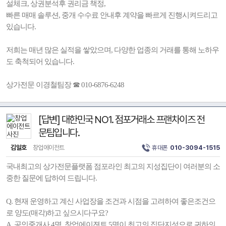
설체크, 상권분석후 권리금 책정,
빠른 매매 솔루션, 중개 수수료 안내후 계약을 빠르게 진행시켜드리고
있습니다.
저희는 매년 많은 실적을 쌓았으며, 다양한 업종의 거래를 통해 노하우
도 축척되어 있습니다.
상가전문 이경철팀장 ☎ 010-6876-6248
[답변] 대한민국 NO1. 점포거래소 프랜차이즈 전
문팀입니다.
김일호
창업에이전트
휴대폰
010-3094-1515
국내최고의 상가전문플랫폼 점포라인 최고의 지성집단이 여러분의 소
중한 질문에 답하여 드립니다.
Q. 현재 운영하고 계신 사업장을 조건과 시점을 고려하여 좋은조건으
로 양도(매각)하고 싶으시다구요?
A. 공인중개사 4명, 창업에이젼트 5명이 최고의 집단지성으로 귀하의