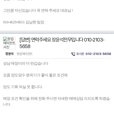
그만큼 자신있습니다 꼭 연락 주세요 대표님 !
010-4629-8651 김남현 팀장
[답변] 연락주세요 장윤석전무입니다 010-2103-
5658
장윤석
창업에이전트
휴대폰
010-2103-5658
성남 매장이라 더 반갑습니다
요즘 양도양수 분위기가 좋아 좋은 조건에
앙도 기회 되실 듯 합니다.
매장 조건 확인을 위해 전화 주시면 자세한 매매상담 드리도록 하겠습
니다