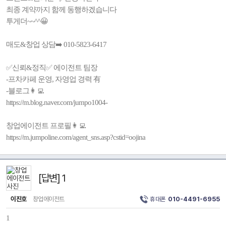
최종 계약까지 함께 동행하겠습니다
투게더~~^^😀
매도&창업 상담➡️ 010-5823-6417
✅️신뢰&정직✅️ 에이전트 팀장
-프차카페 운영, 자영업 경력 有
-블로그👩‍💻
https://m.blog.naver.com/jumpo1004-
창업에이전트 프로필👩‍💻
https://m.jumpoline.com/agent_sns.asp?cstid=oojina
[답변] 1
이진호
창업에이전트
휴대폰
010-4491-6955
1