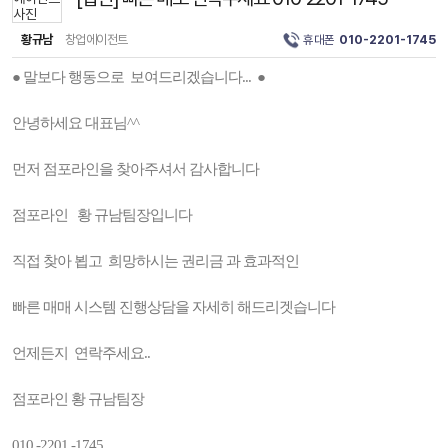
황규남
창업에이전트
휴대폰
010-2201-1745
● 말보다 행동으로 보여드리겠습니다... ●
안녕하세요 대표님^^
먼저 점포라인을 찾아주셔서 감사합니다
점포라인 황 규남팀장입니다
직접 찾아 뵙고 희망하시는 권리금 과 효과적인
빠른 매매 시스템 진행상담을 자세히 해드리겟습니다
언제든지 연락주세요..
점포라인 황 규남팀장
010 -2201 -1745