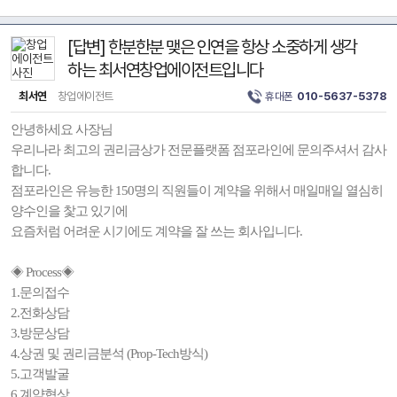
[답변] 한분한분 맺은 인연을 항상 소중하게 생각
하는 최서연창업에이전트입니다
최서연
창업에이전트
휴대폰
010-5637-5378
안녕하세요 사장님
우리나라 최고의 권리금상가 전문플랫폼 점포라인에 문의주셔서 감사
합니다.
점포라인은 유능한 150명의 직원들이 계약을 위해서 매일매일 열심히
양수인을 찿고 있기에
요즘처럼 어려운 시기에도 계약을 잘 쓰는 회사입니다.
◈ Process◈
1.문의접수
2.전화상담
3.방문상담
4.상권 및 권리금분석 (Prop-Tech방식)
5.고객발굴
6.계약협상