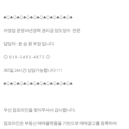
♣♧♣♧♣♧♣♧♣♧♣♧♣♧♣♧♣♧♣♧♣
자영업 운영10년경력 권리금 양도양수 전문
담당자 : 윤 승 원 부장 입니다
◎ 0 1 0 - 5 4 9 3 - 4 8 7 5 ◎
365일 24시간 상담가능합니다 ! ! !
♣♧♣♧♣♧♣♧♣♧♣♧♣♧♣♧♣♧♣♧♣
우선 점포라인을 찾아주셔서 감사합니다.
점포라인은 부동산 매매플랫폼을 기반으로 매매광고를 등록하여