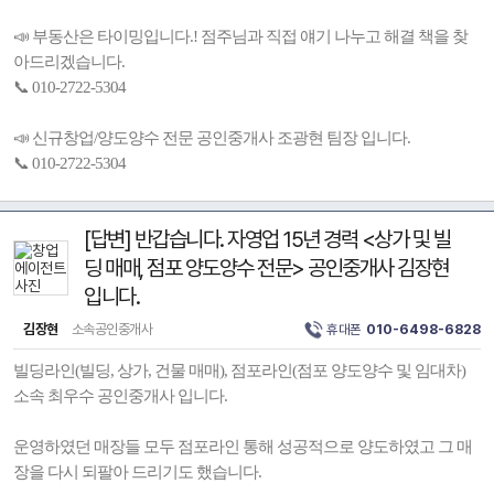
📣 부동산은 타이밍입니다.! 점주님과 직접 얘기 나누고 해결 책을 찾
아드리겠습니다.
📞 010-2722-5304
📣 신규창업/양도양수 전문 공인중개사 조광현 팀장 입니다.
📞 010-2722-5304
[답변] 반갑습니다. 자영업 15년 경력 <상가 및 빌
딩 매매, 점포 양도양수 전문> 공인중개사 김장현
입니다.
김장현
소속공인중개사
휴대폰
010-6498-6828
빌딩라인(빌딩, 상가, 건물 매매), 점포라인(점포 양도양수 및 임대차)
소속 최우수 공인중개사 입니다.
운영하였던 매장들 모두 점포라인 통해 성공적으로 양도하였고 그 매
장을 다시 되팔아 드리기도 했습니다.