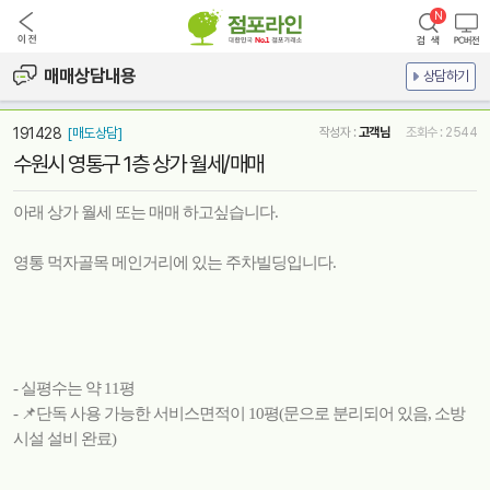
매매상담내용
상담하기
191428
[매도상담]
작성자 :
고객님
조회수 : 2544
수원시 영통구 1층 상가 월세/매매
아래 상가 월세 또는 매매 하고싶습니다.
영통 먹자골목 메인거리에 있는 주차빌딩입니다.
- 실평수는 약 11평
- 📌단독 사용 가능한 서비스면적이 10평(문으로 분리되어 있음, 소방
시설 설비 완료)