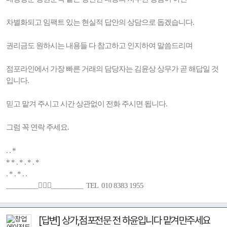
차별화되고 임팩트 있는 현실적 답안의 상담으로 돕겠습니다.
권리금도 원하시는 내용들 다 참고하고 인지하여 말씀드리며
점포라인에서 가장 빠른 거래의 담당자는 김윤상 상무가 곧 해답일 것
입니다.
믿고 맡겨 주시고 시간 상관없이 전화 주시면 됩니다.
그럼 꼭 연락 주세요.
. . *
* * . * . * . *
. * . * . .
_________🚶🏻‍♂️_________ TEL 010 8383 1955
[답변] 상가,점포전문 전 하윤입니다 맡겨만주세요