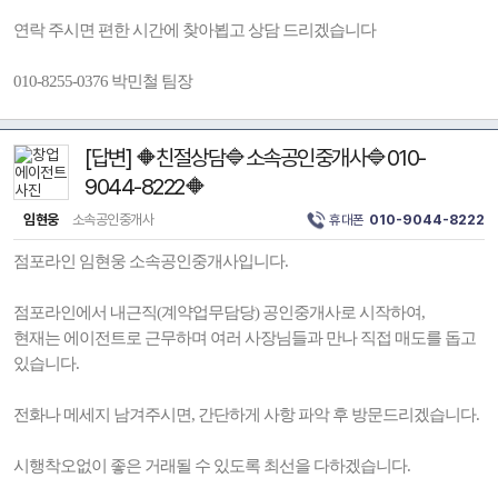
연락 주시면 편한 시간에 찾아뵙고 상담 드리겠습니다
010-8255-0376 박민철 팀장
[답변] 🔶친절상담🔷소속공인중개사🔷010-
9044-8222🔶
임현웅
소속공인중개사
휴대폰
010-9044-8222
점포라인 임현웅 소속공인중개사입니다.
점포라인에서 내근직(계약업무담당) 공인중개사로 시작하여,
현재는 에이전트로 근무하며 여러 사장님들과 만나 직접 매도를 돕고
있습니다.
전화나 메세지 남겨주시면, 간단하게 사항 파악 후 방문드리겠습니다.
시행착오없이 좋은 거래될 수 있도록 최선을 다하겠습니다.