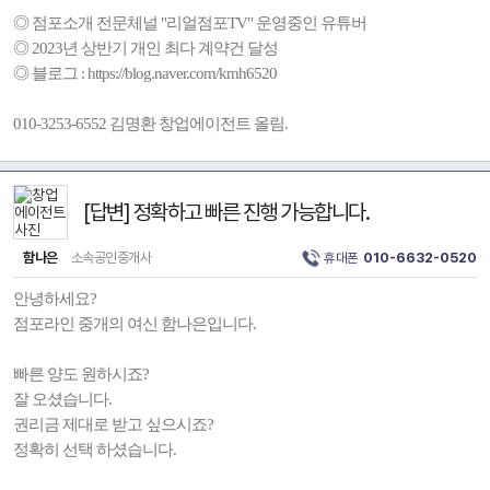
◎ 점포소개 전문체널 "리얼점포TV" 운영중인 유튜버
◎ 2023년 상반기 개인 최다 계약건 달성
◎ 블로그 : https://blog.naver.com/kmh6520
010-3253-6552 김명환 창업에이전트 올림.
[답변] 정확하고 빠른 진행 가능합니다.
함나은
소속공인중개사
휴대폰
010-6632-0520
안녕하세요?
점포라인 중개의 여신 함나은입니다.
빠른 양도 원하시죠?
잘 오셨습니다.
권리금 제대로 받고 싶으시죠?
정확히 선택 하셨습니다.