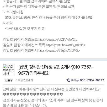
3. 성공매도를 위한 전속계약(비밀유지)을 진행
4. 전문가 집단의 기획을 통한 촬영 및 편집을 실행
5. 브리핑/매칭
SNS, 유튜브, 방송, 현장안내 등을 통해 최적의 매수자를 선별
6. 계약
성공매도 실현 및 후기 리뷰
김일호 팀장의 창업노트 https://youtu.be/qjZFbWloX1c
김일호 팀장의 에이젼트 톡톡 https://youtu.be/4vm3_mkrTss
김일호 팀장의 창업백서 https://youtu.be/8Tq5xAVDV5o
[답변] 정직한 신유정 공인중개사(010-7357-
9677) 연락주세요
신유정
소속공인중개사
휴대폰
010-7357-9677
급매전문!! 빠른매매 원하신다면 저 신유정 공인중개사 연락주세요!!
💖💖💖💖💖💖💖💖💖💖💖💖💖💖💖💖💖💖
점포매매는 신중한 준비와 조사 없이 이루어질 경우 예상치 못한 문제
와 손해를 초래할 수 있습니다.