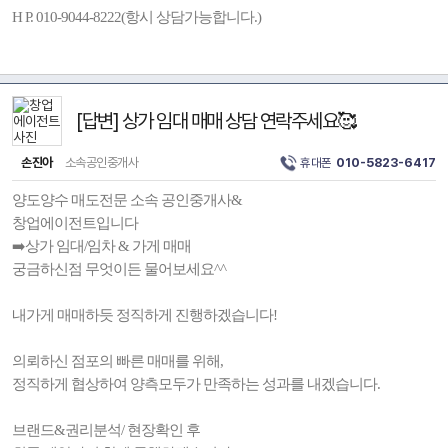
H P. 010-9044-8222(항시 상담가능합니다.)
[답변] 상가 임대 매매 상담 연락주세요🥰
손진아
소속공인중개사
휴대폰
010-5823-6417
양도양수 매도전문 소속 공인중개사&
창업에이전트입니다
➡️상가 임대/임차 & 가게 매매
궁금하신점 무엇이든 물어보세요^^
내가게 매매하듯 정직하게 진행하겠습니다!
의뢰하신 점포의 빠른 매매를 위해,
정직하게 협상하여 양측모두가 만족하는 성과를 내겠습니다.
브랜드&권리분석/ 현장확인 후