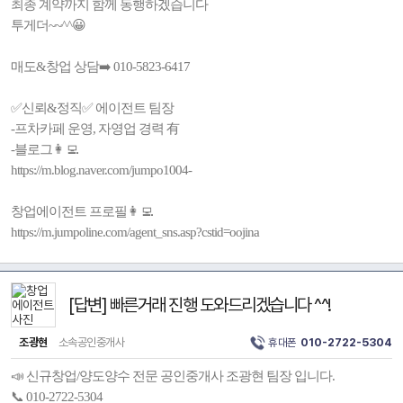
최종 계약까지 함께 동행하겠습니다
투게더~~^^😀
매도&창업 상담➡️ 010-5823-6417
✅️신뢰&정직✅️ 에이전트 팀장
-프차카페 운영, 자영업 경력 有
-블로그👩‍💻
https://m.blog.naver.com/jumpo1004-
창업에이전트 프로필👩‍💻
https://m.jumpoline.com/agent_sns.asp?cstid=oojina
[답변] 빠른거래 진행 도와드리겠습니다 ^^!
조광현
소속공인중개사
휴대폰
010-2722-5304
📣 신규창업/양도양수 전문 공인중개사 조광현 팀장 입니다.
📞 010-2722-5304