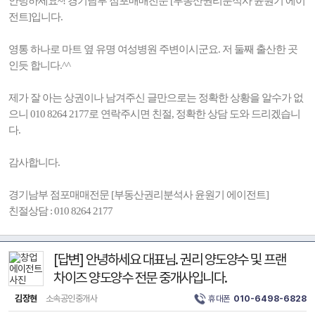
안녕하세요~! 경기남부 점포매매전문 [부동산권리분석사 윤원기 에이
전트]입니다.
영통 하나로 마트 옆 유명 여성병원 주변이시군요. 저 둘째 출산한 곳
인듯 합니다.^^
제가 잘 아는 상권이나 남겨주신 글만으로는 정확한 상황을 알수가 없
으니 010 8264 2177로 연락주시면 친절, 정확한 상담 도와 드리겠습니
다.
감사합니다.
경기남부 점포매매전문 [부동산권리분석사 윤원기 에이전트]
친절상담 : 010 8264 2177
[답변] 안녕하세요 대표님. 권리 양도양수 및 프랜
차이즈 양도양수 전문 중개사입니다.
김장현
소속공인중개사
휴대폰
010-6498-6828