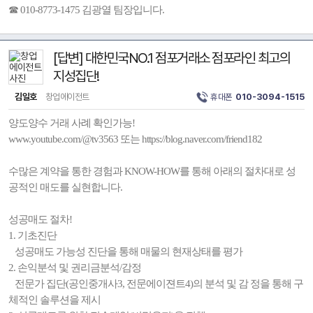
☎ 010-8773-1475 김광열 팀장입니다.
[답변] 대한민국NO.1 점포거래소 점포라인 최고의
지성집단!
김일호
창업에이전트
휴대폰
010-3094-1515
양도양수 거래 사례 확인가능!
www.youtube.com/@tv3563 또는 https://blog.naver.com/friend182
수많은 계약을 통한 경험과 KNOW-HOW를 통해 아래의 절차대로 성
공적인 매도를 실현합니다.
성공매도 절차!
1. 기초진단
성공매도 가능성 진단을 통해 매물의 현재상태를 평가
2. 손익분석 및 권리금분석/감정
전문가 집단(공인중개사3, 전문에이젼트4)의 분석 및 감 정을 통해 구
체적인 솔루션을 제시