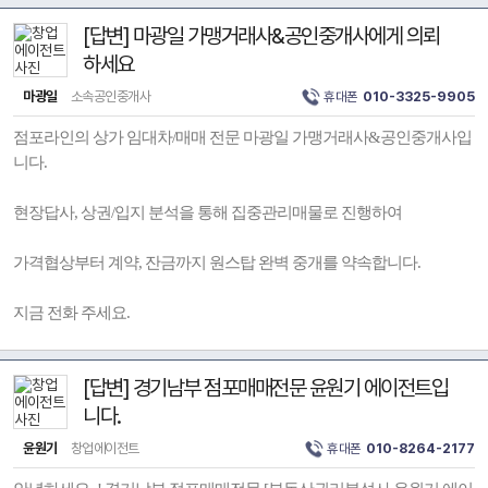
[답변] 마광일 가맹거래사&공인중개사에게 의뢰
하세요
마광일
소속공인중개사
휴대폰
010-3325-9905
점포라인의 상가 임대차/매매 전문 마광일 가맹거래사&공인중개사입
니다.
현장답사, 상권/입지 분석을 통해 집중관리매물로 진행하여
가격협상부터 계약, 잔금까지 원스탑 완벽 중개를 약속합니다.
지금 전화 주세요.
[답변] 경기남부 점포매매전문 윤원기 에이전트입
니다.
윤원기
창업에이전트
휴대폰
010-8264-2177