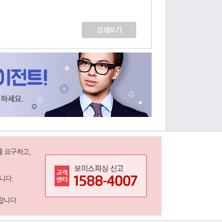
상세보기
를 요구하고,
니다.
랍니다.