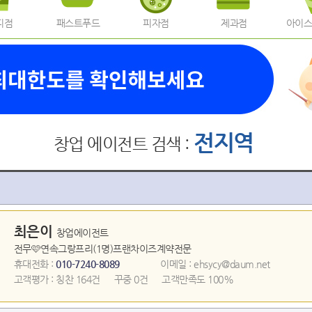
피점
패스트푸드
피자점
제과점
아이
전지역
창업 에이전트 검색 :
최은이
창업에이전트
전무🩷연속그랑프리(1명)프랜차이즈계약전문
휴대전화 :
010-7240-8089
이메일 : ehsycy@daum.net
고객평가 :
칭찬 164건
꾸중 0건
고객만족도 100%