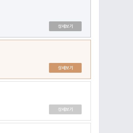
상세보기
상세보기
상세보기