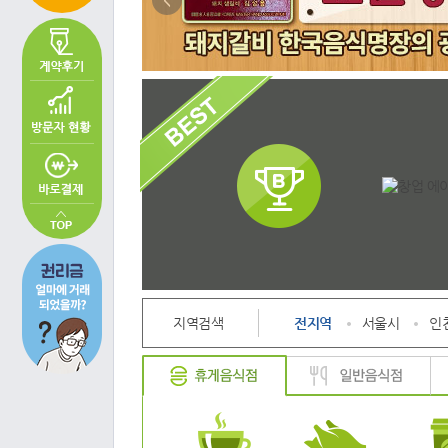
<
지역검색
전지역
서울시
인